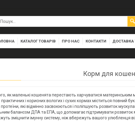
ОЛОВНА
КАТАЛОГ ТОВАРІВ
ПРО НАС
КОНТАКТИ
ДОСТАВКА 
Корм для кошен
ого, як маленькі кошенята перестають харчуватися материнським м
, практичних і корисних вологих і сухих кормах міститься повний буке
 протеїни, які відмінно засвоюються і поліпшують розвиток мускул
ним балансом ДПА та ЕПА, що допомагає підтримувати розвиток мозку
уть зміцнити імунну систему, ніж вбережуть вашого улюбленця від