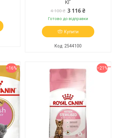
КГ
3 116 ₴
4 100 ₴
Готово до відправки
Купити
2544100
–16%
–21%