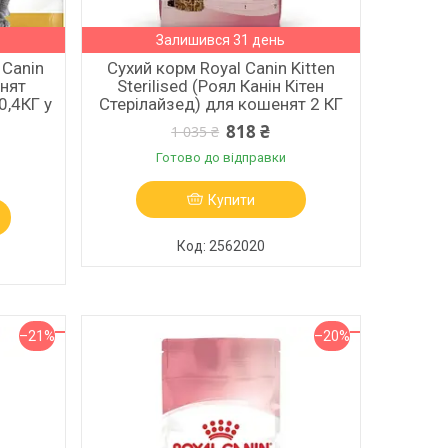
Залишився 31 день
 Canin
Сухий корм Royal Canin Kitten
енят
Sterilised (Роял Канін Кітен
0,4КГ у
Стерілайзед) для кошенят 2 КГ
818 ₴
1 035 ₴
Готово до відправки
Купити
2562020
–21%
–20%