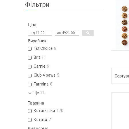
Фільтри
Ціна
Виробник
1st Choice
8
С
Brit
11
Carnie
9
Club 4 paws
5
Farmina
8
Ще 11
Тварина
Коти/кішки
170
Котята
7
Вид корму