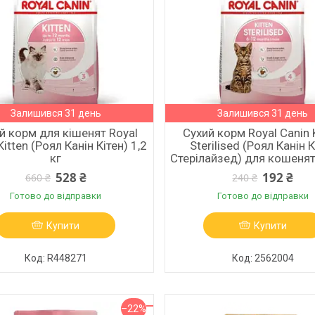
Залишився 31 день
Залишився 31 день
й корм для кішенят Royal
Сухий корм Royal Canin 
Kitten (Роял Канін Кітен) 1,2
Sterilised (Роял Канін К
кг
Стерілайзед) для кошенят
528 ₴
192 ₴
660 ₴
240 ₴
Готово до відправки
Готово до відправки
Купити
Купити
R448271
2562004
–22%