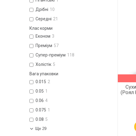
Гігантські
1
Дрібні
10
Середні
21
Клас корми
Економ
3
Преміум
57
Супер-преміум
118
Холістік
5
Вага упаковки
0.015
2
Сухи
0.05
1
(Роял 
0.06
4
0.075
1
0.08
5
Ще 29