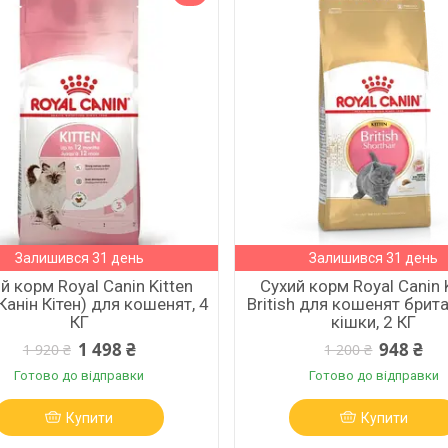
Залишився 31 день
Залишився 31 день
й корм Royal Canin Kitten
Сухий корм Royal Canin 
Канін Кітен) для кошенят, 4
British для кошенят брит
КГ
кішки, 2 КГ
1 498 ₴
948 ₴
1 920 ₴
1 200 ₴
Готово до відправки
Готово до відправки
Купити
Купити