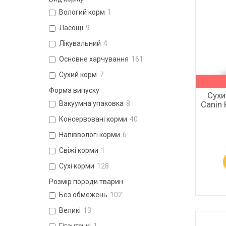
Вологий корм
1
Ласощі
9
Лікувальний
4
Основне харчування
161
Сухий корм
7
Форма випуску
Сухи
Canin 
Вакуумна упаковка
8
Консервовані корми
40
Напіввологі корми
6
Свіжі корми
1
Сухі корми
128
Розмір породи тварин
Без обмежень
102
Великі
13