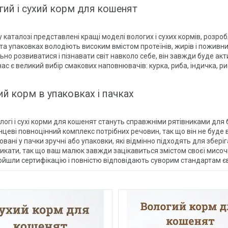
ий і сухий корм для кошенят
 каталозі представлені кращі моделі вологих і сухих кормів, розроб
та упаковках володіють високим вмістом протеїнів, жирів і поживн
но розвиватися і пізнавати світ навколо себе, він завжди буде акт
 нас є великий вибір смакових наповнювачів: курка, риба, індичка, ри
ий корм в упаковках і пачках
логі і сухі корми для кошенят стануть справжніми рятівниками для
цеві повноцінний комплекс потрібних речовин, так що він не буде 
вані у пачки зручні або упаковки, які відмінно підходять для збері
икати, так що ваш малюк завжди зацікавиться змістом своєї мисочки
ойшли сертифікацію і повністю відповідають суворим стандартам є
110