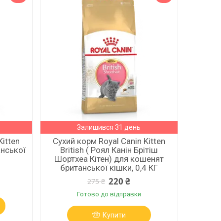
Залишився 31 день
Kitten
Сухий корм Royal Canin Kitten
анської
British ( Роял Канін Брітіш
Шортхеа Кітен) для кошенят
британської кішки, 0,4 КГ
220 ₴
275 ₴
Готово до відправки
Купити