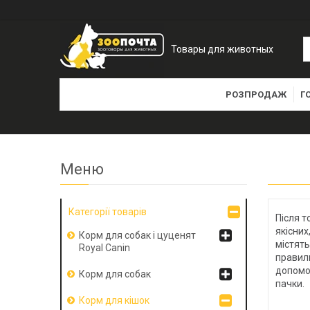
Товары для животных
РОЗПРОДАЖ
Г
Категорії товарів
Після т
якісних
Корм для собак і цуценят
містять
Royal Canin
правиль
допомож
Корм для собак
пачки.
Корм для кішок