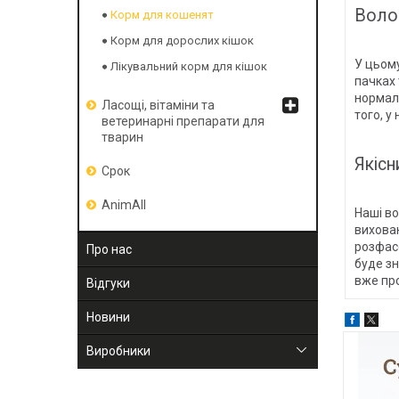
Волог
Корм для кошенят
Корм для дорослих кішок
У цьому
Лікувальний корм для кішок
пачках 
нормаль
Ласощі, вітаміни та
того, у
ветеринарні препарати для
тварин
Якісн
Срок
AnimAll
Наші во
вихован
розфасо
Про нас
буде зн
вже пр
Відгуки
Новини
Виробники