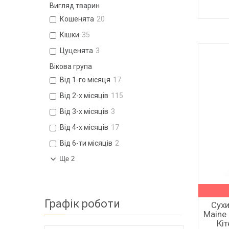
Вигляд тварин
Кошенята
20
Кішки
35
Цуценята
3
Вікова група
Від 1-го місяця
17
Від 2-х місяців
115
Від 3-х місяців
3
Від 4-х місяців
17
Від 6-ти місяців
2
Ще 2
Графік роботи
Сухи
Maine
Кіт