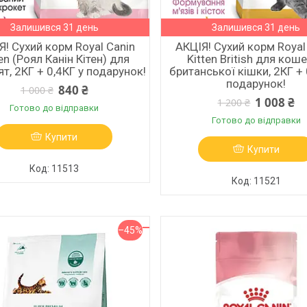
Залишився 31 день
Залишився 31 день
Я! Сухий корм Royal Canin
АКЦІЯ! Сухий корм Royal
en (Роял Канін Кітен) для
Kitten British для кош
т, 2КГ + 0,4КГ у подарунок!
британської кішки, 2КГ + 
подарунок!
840 ₴
1 000 ₴
1 008 ₴
1 200 ₴
Готово до відправки
Готово до відправки
Купити
Купити
11513
11521
–45%