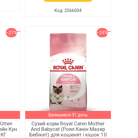
2566004
–21%
–24%
Залишився 31 день
Kitten
Сухий корм Royal Canin Mother
ейн Кун
And Babycat (Роял Канін Мазер
 КГ
Бебікет) для кошенят і кішок 10