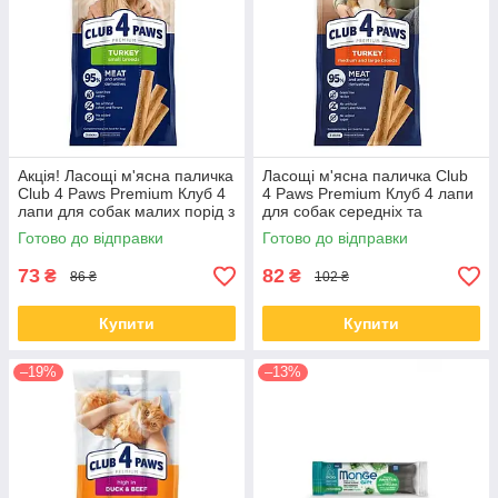
багато з них по достоїнству оцінять ласощі зі смаком
шоколаду. Чудовий аромат і смак продукції пробудить
справжній апетит, що особливо важливо в період відновлення
після хвороби. Якість харчової продукції виробництва Trixie
знаходиться на стабільно високому рівні. Великий
асортимент смаків, у тому числі з шоколадом, м'ясом та
іншими інгредієнтами, допоможе вибрати той, що неодмінно
сподобається улюбленого вихованця!
Акція! Ласощі м'ясна паличка
Ласощі м'ясна паличка Club
Club 4 Paws Premium Клуб 4
4 Paws Premium Клуб 4 лапи
лапи для собак малих порід з
для собак середніх та
індичкою 36 гр
великих порід з індичкою 60
Готово до відправки
Готово до відправки
гр
73
82
₴
₴
86 ₴
102 ₴
Купити
Купити
–19%
–13%