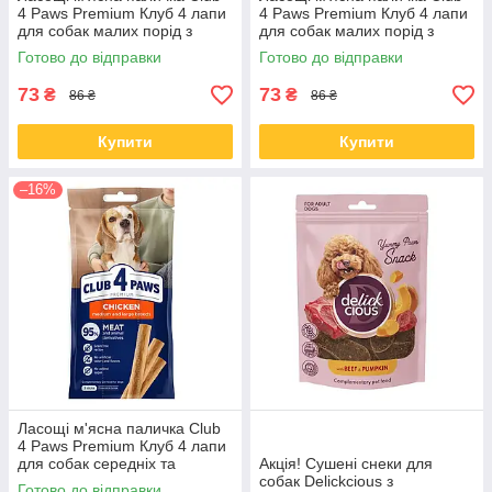
4 Paws Premium Клуб 4 лапи
4 Paws Premium Клуб 4 лапи
для собак малих порід з
для собак малих порід з
індичкою 36 гр
куркою 36 гр
Готово до відправки
Готово до відправки
73
73
₴
₴
86 ₴
86 ₴
Купити
Купити
–16%
Ласощі м'ясна паличка Club
4 Paws Premium Клуб 4 лапи
для собак середніх та
Акція! Сушені снеки для
великих порід з куркою 60 гр
собак Delickcious з
Готово до відправки