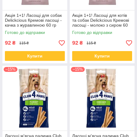
Акція 1+1! Ласощі для собак
Акція 1+1! Ласощі для котів
Delickcious Кремові ласощі -
та собак Delickcious Кремові
качка з журавлиною 60 гр
ласощі - молоко з сиром 60
гр
Готово до відправки
Готово до відправки
92
92
₴
₴
115 ₴
115 ₴
Купити
Купити
–15%
–15%
Ласощі м'ясна паличка Club
Ласощі м'ясна паличка Club