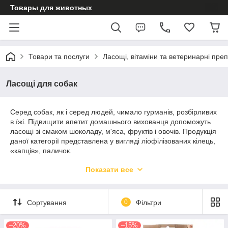
Товары для животных
Товари та послуги
Ласощі, вітаміни та ветеринарні пре
Ласощі для собак
Серед собак, як і серед людей, чимало гурманів, розбірливих
в їжі. Підвищити апетит домашнього вихованця допоможуть
ласощі зі смаком шоколаду, м'яса, фруктів і овочів. Продукція
даної категорії представлена у вигляді ліофілізованих кілець,
«капців», паличок.
Абсолютним лідером по виробництву товарів даної категорії
Показати все
є компанія Trixie. Товари бренду вироблені виключно з
натуральних інгредієнтів, чим обумовлена їх висока користь і
ефективність. Багато вироби являють собою досить
Сортування
0
Фільтри
несподіване поєднання смаків, які неодмінно полюблять з
тваринами.
–20%
–15%