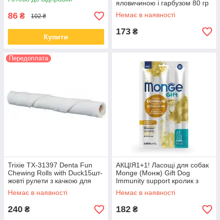
яловичиною і гарбузом 80 гр
86
Немає в наявності
₴
102 ₴
173
₴
Купити
Передоплата
Trixie TX-31397 Denta Fun
АКЦІЯ1+1! Ласощі для собак
Chewing Rolls with Duck15шт-
Monge (Монж) Gift Dog
жовті рулети з качкою для
Immunity support кролик з
собак
нуклеотидами 45 гр
Немає в наявності
Немає в наявності
240
182
₴
₴