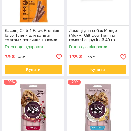
Ласощі Club 4 Paws Premium
Ласощі для собак Monge
Клуб 4 лапи для котів зі
(Монж) Gift Dog Training
смаком яловичини та качки
качка зі спіруліной 40 гр
15 гр
Готово до відправки
Готово до відправки
39
135
₴
₴
48 ₴
155 ₴
Купити
Купити
–20%
–20%