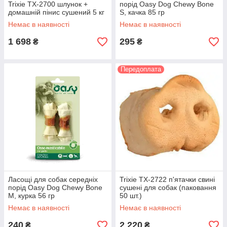
Trixie TX-2700 шлунок +
порід Oasy Dog Chewy Bone
домашній пінис сушений 5 кг
S, качка 85 гр
Немає в наявності
Немає в наявності
1 698
295
₴
₴
Передоплата
Ласощі для собак середніх
Trixie TX-2722 п'ятачки свині
порід Oasy Dog Chewy Bone
сушені для собак (паковання
M, курка 56 гр
50 шт.)
Немає в наявності
Немає в наявності
240
2 220
₴
₴