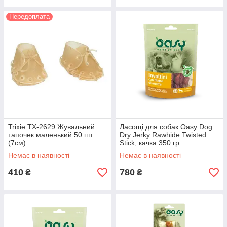
Передоплата
Trixie TX-2629 Жувальний
Ласощі для собак Oasy Dog
тапочeк маленький 50 шт
Dry Jerky Rawhide Twisted
(7см)
Stick, качка 350 гр
Немає в наявності
Немає в наявності
410
780
₴
₴