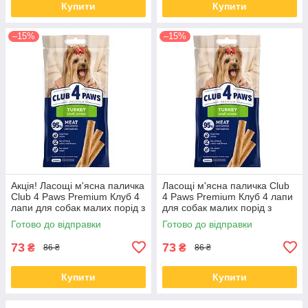
Купити
Купити
–15%
–15%
Акція! Ласощі м'ясна паличка
Ласощі м'ясна паличка Club
Club 4 Paws Premium Клуб 4
4 Paws Premium Клуб 4 лапи
лапи для собак малих порід з
для собак малих порід з
індичкою 36 гр
індичкою 36 гр
Готово до відправки
Готово до відправки
73
73
₴
₴
86 ₴
86 ₴
Купити
Купити