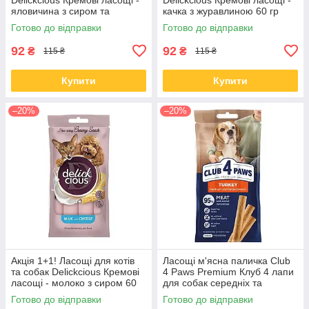
яловичина з сиром та
качка з журавлиною 60 гр
спаржею 60 гр
Готово до відправки
Готово до відправки
92
92
₴
₴
115 ₴
115 ₴
Купити
Купити
–20%
–20%
Акція 1+1! Ласощі для котів
Ласощі м'ясна паличка Club
та собак Delickcious Кремові
4 Paws Premium Клуб 4 лапи
ласощі - молоко з сиром 60
для собак середніх та
гр
великих порід з індичкою 60
Готово до відправки
Готово до відправки
гр