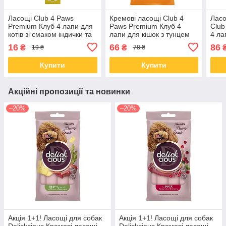
Ласощі Club 4 Paws
Кремові ласощі Club 4
Ласо
Premium Клуб 4 лапи для
Paws Premium Клуб 4
Club
котів зі смаком індички та
лапи для кішок з тунцем
4 ла
кролика 1 шт.
60 гр
та в
16
66
86
₴
₴
19 ₴
78 ₴
60 г
Купити
Купити
Акційні пропозиції та новинки
–20%
–20%
Акція 1+1! Ласощі для собак
Акція 1+1! Ласощі для собак
Delickcious Кремові ласощі -
Delickcious Кремові ласощі -