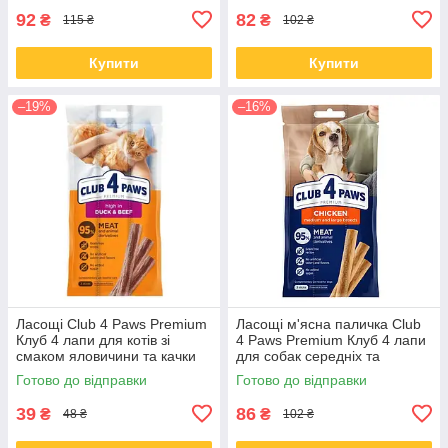
92
82
₴
₴
115 ₴
102 ₴
Купити
Купити
–19%
–16%
Ласощі Club 4 Paws Premium
Ласощі м'ясна паличка Club
Клуб 4 лапи для котів зі
4 Paws Premium Клуб 4 лапи
смаком яловичини та качки
для собак середніх та
15 гр
великих порід з куркою 60 гр
Готово до відправки
Готово до відправки
39
86
₴
₴
48 ₴
102 ₴