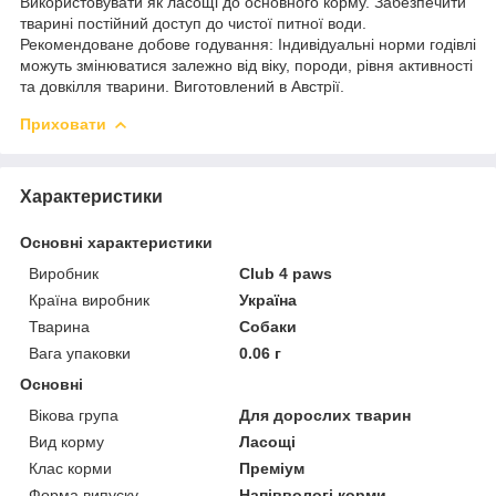
Використовувати як ласощі до основного корму. Забезпечити
тварині постійний доступ до чистої питної води.
Рекомендоване добове годування: Індивідуальні норми годівлі
можуть змінюватися залежно від віку, породи, рівня активності
та довкілля тварини. Виготовлений в Австрії.
Приховати
Характеристики
Основні характеристики
Виробник
Club 4 paws
Країна виробник
Україна
Тварина
Собаки
Вага упаковки
0.06 г
Основні
Вікова група
Для дорослих тварин
Вид корму
Ласощі
Клас корми
Преміум
Форма випуску
Напіввологі корми