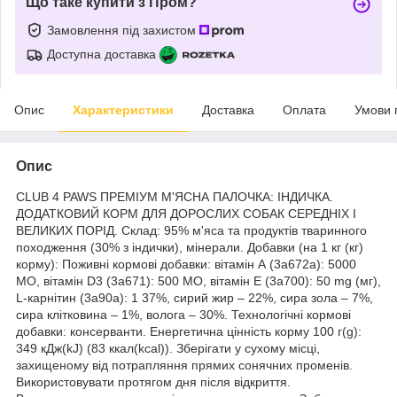
Що таке купити з Пром?
Замовлення під захистом
Доступна доставка
Опис
Характеристики
Доставка
Оплата
Умови 
Опис
CLUB 4 PAWS ПРЕМІУМ М'ЯСНА ПАЛОЧКА: ІНДИЧКА.
ДОДАТКОВИЙ КОРМ ДЛЯ ДОРОСЛИХ СОБАК СЕРЕДНІХ І
ВЕЛИКИХ ПОРІД. Склад: 95% м'яса та продуктів тваринного
походження (30% з індички), мінерали. Добавки (на 1 кг (кг)
корму): Поживні кормові добавки: вітамін А (3а672а): 5000
МО, вітамін D3 (3а671): 500 МО, вітамін Е (3а700): 50 mg (мг),
L-карнітин (3a90а): 1 37%, сирий жир – 22%, сира зола – 7%,
сира клітковина – 1%, волога – 30%. Технологічні кормові
добавки: консерванти. Енергетична цінність корму 100 г(g):
349 кДж(kJ) (83 ккал(kcal)). Зберігати у сухому місці,
захищеному від потрапляння прямих сонячних променів.
Використовувати протягом дня після відкриття.