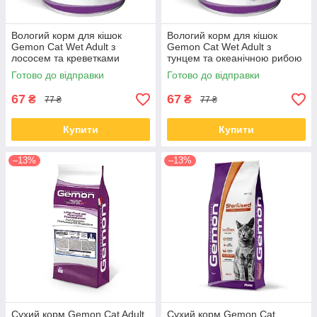
Вологий корм для кішок
Вологий корм для кішок
Gemon Cat Wet Adult з
Gemon Cat Wet Adult з
лососем та креветками
тунцем та океанічною рибою
шматочки в соусі 415 гр
шматочки в соусі 415 гр
Готово до відправки
Готово до відправки
67
67
₴
₴
77 ₴
77 ₴
Купити
Купити
–13%
–13%
Сухий корм Gemon Cat Adult
Сухий корм Gemon Cat