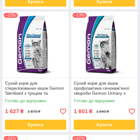
Купити
Купити
–13%
–13%
Сухий корм для
Сухий корм для кішок
стерилізованих кішок Gemon
профілактика сечокам'яної
Sterilised з тунцем та
хвороби Gemon Urinary з
лососем 7 кг
куркою та рисом 7 кг
Готово до відправки
Готово до відправки
1 627
1 601
₴
₴
1 870 ₴
1 840 ₴
Купити
Купити
–11%
–11%