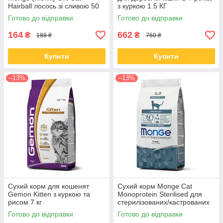
Hairball лосось зі сливою 50
з куркою 1.5 КГ
життєво важливих елементів і допоможуть коту нормально
гр
Готово до відправки
Готово до відправки
рости і розвиватися. Не витрачайте часу дарма — набирайте
наш номер і замовляйте відмінні корми для свого вихованця
164
662
₴
₴
188 ₴
760 ₴
вже сьогодні!
Купити
Купити
–13%
–13%
Сухий корм для кошенят
Сухий корм Monge Cat
Gemon Kitten з куркою та
Monoprotein Sterilised для
рисом 7 кг
стерилізованих/кастрованих
котів із фореллю 1.5 КГ
Готово до відправки
Готово до відправки