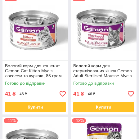
Вологий корм для кошенят
Вологий корм для
Gemon Cat Kitten Мус з
стерилізованих кішок Gemon
лососем та куркою, 85 грам
Adult Sterilised Mousse Мус з
куркою та печінкою, 85 гр
Готово до відправки
Готово до відправки
41
41
₴
₴
46 ₴
46 ₴
Купити
Купити
–11%
–12%