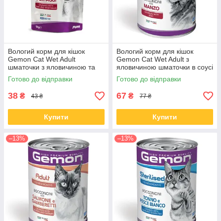
Вологий корм для кішок
Вологий корм для кішок
Gemon Cat Wet Adult
Gemon Cat Wet Adult з
шматочки з яловичиною та
яловичиною шматочки в соусі
овочами 100 г від 24 шт
415 гр
Готово до відправки
Готово до відправки
38
67
₴
₴
43 ₴
77 ₴
Купити
Купити
–13%
–13%