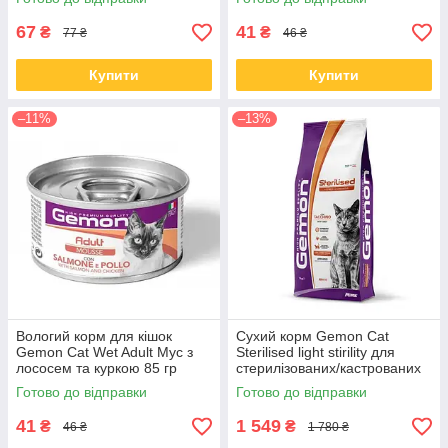
67
41
₴
₴
77 ₴
46 ₴
Купити
Купити
–11%
–13%
Вологий корм для кішок
Сухий корм Gemon Cat
Gemon Cat Wet Adult Мус з
Sterilised light stirility для
лососем та куркою 85 гр
стерилізованих/кастрованих
кішок з індичкою 7 кг
Готово до відправки
Готово до відправки
41
1 549
₴
₴
46 ₴
1 780 ₴