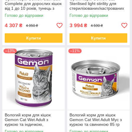
Complete для дорослих кішок
Sterilised light stirility для
від 1 до 10 років, тунець з
стерилізованих/кастрованих
лососем 20 КГ
кішок з індичкою 20 кг
Готово до відправки
Готово до відправки
4 307
3 994
₴
₴
4 950 ₴
4 590 ₴
Купити
Купити
–13%
–11%
Вологий корм для кішок
Вологий корм для кішок
Gemon Cat Wet Adult з
Gemon Cat Wet Adult Мус з
куркою та індичкою,
куркою та свининою 85 гр
шматочки в желе 415 гр
Готово до відправки
Готово до відправки