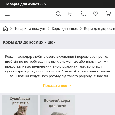
Товары для животных
Товари та послуги
Корм для кішок
Корм для доросли
Корм для дорослих кішок
Кожен господар любить свого вихованця і переживає про те,
щоб він не потребував ні в яких елементах або вітамінах. Ми
представляємо величезний вибір різноманітних вологих і
сухих кормів для дорослих кішок. Якісні, збалансовані і смачні
— ваші котики будуть без розуму від такого раціону! У нас ви
зможете придбати рибні і м'ясні корми, які у своєму складі
Показати все
містять велику кількість різних поживних речовин, включно з
антиоксидантами, аргініном і омега-3 жирними кислотами.
Також вони містять велику кількість білків, вітамінів Е і С.
Сухий і вологий корм для дорослих