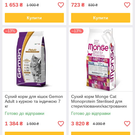
1 653
723
₴
₴
1 900 ₴
830 ₴
Купити
Купити
–13%
–13%
Сухий корм для кішок Gemon
Сухий корм Monge Cat
Adult з куркою та індичкою 7
Monoprotein Sterilised для
кг
стерилізованих/кастрованих
котів із фореллю 10 КГ
Готово до відправки
Готово до відправки
1 384
3 820
₴
₴
1 590 ₴
4 390 ₴