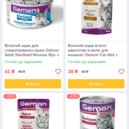
Вологий корм для
Вологий корм м'ясні
стерилізованих кішок Gemon
шматочки в желе для
Adult Sterilised Mousse Мус з
кошенят Gemon Cat Wet з
тунцем та свининою, 85 гр
куркою 100 гр від 24 шт.
Готово до відправки
Готово до відправки
41
38
₴
₴
46 ₴
43 ₴
Купити
Купити
–12%
–13%