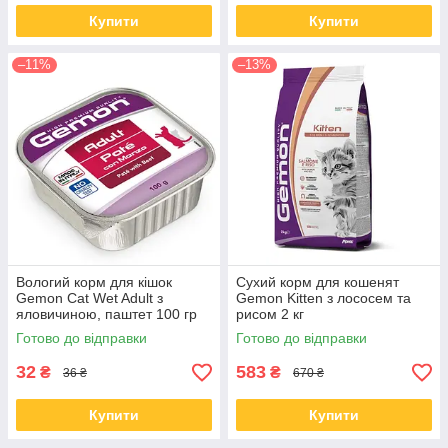
Купити
Купити
–11%
–13%
Вологий корм для кішок
Сухий корм для кошенят
Gemon Cat Wet Adult з
Gemon Kitten з лососем та
яловичиною, паштет 100 гр
рисом 2 кг
від 5 шт.
Готово до відправки
Готово до відправки
32
583
₴
₴
36 ₴
670 ₴
Купити
Купити