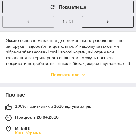
Показати ще
1
/ 61
Якісне основне живлення для домашнього улюбленця - це
запорука її здоров'я та довголіття. У нашому каталозі ми
зібрали збалансовані сухі і вологі корми, які отримали
схвалення ветеринарного спільноти і можуть повністю
покривати потреби котів і кішок в білках, жирах і вуглеводах. В
окремій категорії представлені корми для тварин, що
Показати все
пройшли процедуру стерилізації.
Який найкращий корм для котів
Про нас
100% позитивних з 1620 відгуків за рік
На звання «кращий корм» може претендувати продукт, який
повністю забезпечує тварина поживними компонентами і
Працює з 28.04.2016
відповідає його смаковим уподобанням. Саме тому в нашому
каталозі зібрані корми, які мають різну консистенцію, харчову
м. Київ
цінність та склад.
Київ, Україна
Перше місце в складі якісного корму має належати м'яса,