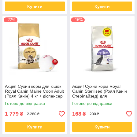
Купити
Купити
–22%
–16%
Акція! Сухий корм для кішок
Акція! Сухий корм Royal
Royal Canin Maine Coon Adult
Canin Sterilised (Роял Канін
(Роял Канін) 4 кг + діспенсер
Стерілайзед) для
стерилізованих кішок 320 гр +
Готово до відправки
Готово до відправки
80 гр
1 779
168
₴
₴
2 280 ₴
200 ₴
Купити
Купити