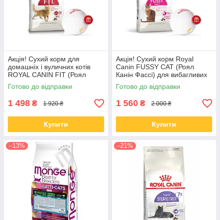
Акція! Сухий корм для
Акція! Сухий корм Royal
домашніх і вуличних котів
Canin FUSSY CAT (Роял
ROYAL CANIN FIT (Роял
Канін Фассі) для вибагливих
канін) 4 кг + діспенсер
кішок 4 кг + діспенсер
Готово до відправки
Готово до відправки
1 498
1 560
₴
₴
1 920 ₴
2 000 ₴
Купити
Купити
–13%
–21%