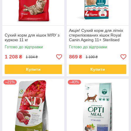
Для оформлення замовлення достатньо зв'язатися з нами по
телефону або через сайт. Можлива оплата після доставки.
Замовляйте якісні корми для дорослих котів і кішок недорого.
Акція! Сухий корм для літніх
Сухий корм для кішок МЯУ з
стерилізованих кішок Royal
куркою 11 кг
Canin Ageing 11+ Sterilised
(Роял Канін) 2 кг + 4вологих
Готово до відправки
Готово до відправки
паучі у подарунок
1 208
869
₴
₴
1 334 ₴
1 100 ₴
Купити
Купити
–21%
–40%