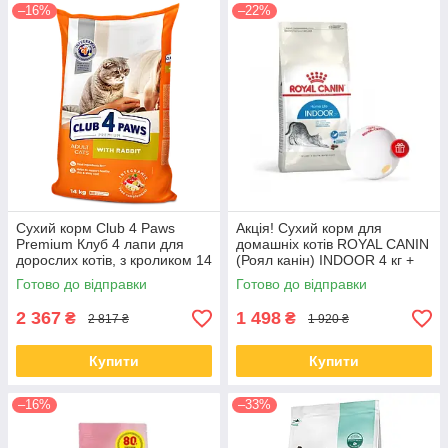
–16%
–22%
Сухий корм Club 4 Paws
Акція! Сухий корм для
Premium Клуб 4 лапи для
домашніх котів ROYAL CANIN
дорослих котів, з кроликом 14
(Роял канін) INDOOR 4 кг +
КГ
диспенсер
Готово до відправки
Готово до відправки
2 367
1 498
₴
₴
2 817 ₴
1 920 ₴
Купити
Купити
–16%
–33%