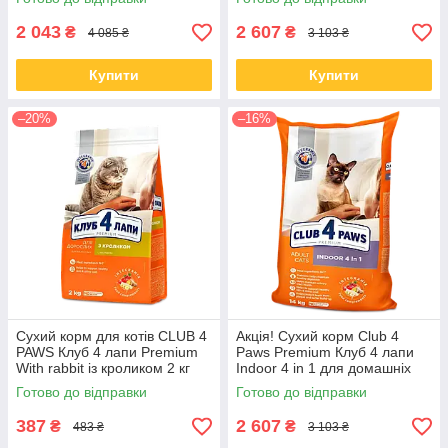
до 23.09.2026)
хвороби 14 КГ
2 043
2 607
₴
₴
4 085 ₴
3 103 ₴
Купити
Купити
–20%
–16%
Сухий корм для котів CLUB 4
Акція! Сухий корм Club 4
PAWS Клуб 4 лапи Premium
Paws Premium Клуб 4 лапи
With rabbit із кроликом 2 кг
Indoor 4 in 1 для домашніх
котів 14 КГ
Готово до відправки
Готово до відправки
387
2 607
₴
₴
483 ₴
3 103 ₴