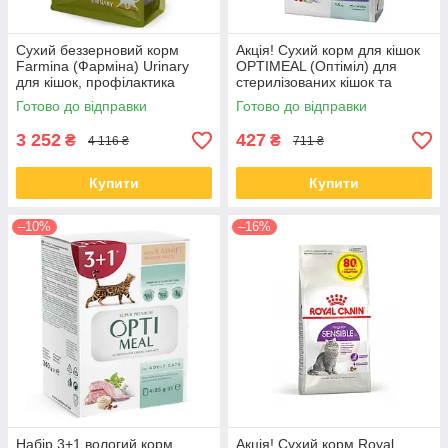
Сухий беззерновий корм
Акція! Сухий корм для кішок
Farmina (Фарміна) Urinary
OPTIMEAL (Оптіміл) для
для кішок, профілактика
стерилізованих кішок та
сечокам'яної хвороби, качка,
кастрованих котів з лосось
Готово до відправки
Готово до відправки
кіноа, та журавлина, 5 кг
1,5 кг
3 252
427
₴
₴
4 116 ₴
711 ₴
Купити
Купити
–10%
–16%
Набір 3+1 вологий корм
Акція! Сухий корм Royal