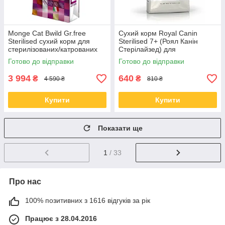
Monge Cat Bwild Gr.free
Сухий корм Royal Canin
Sterilised сухий корм для
Sterilised 7+ (Роял Канін
стерилізованих/катрованих
Стерілайзед) для
котів тунець і горох 10 кг
кастрованих кішок від 7 років,
Готово до відправки
Готово до відправки
1,5 КГ
3 994
640
₴
₴
4 590 ₴
810 ₴
Купити
Купити
Показати ще
1
/ 33
Про нас
100% позитивних з 1616 відгуків за рік
Працює з 28.04.2016