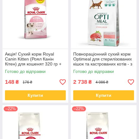
Акція! Сухий корм Royal
Повнораціонний сухий корм
Canin Kitten (Роял Канін
Optimeal для стерилізованих
Кітен) для кошенят 320 гр +
кішок та кастрованих котів - з
80 гр
яловичиною та сорго 10 КГ
Готово до відправки
Готово до відправки
148
2 738
₴
₴
176 ₴
4 086 ₴
Купити
Купити
–22%
–22%