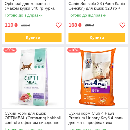
Optimeal для кошенят зі
Сanin Sensible 33 (Роял Канін
смаком курки 340 гр курка
Сенсібл) для кішок 320 гр +
80 гр
Готово до відправки
Готово до відправки
110
168
₴
₴
122 ₴
200 ₴
Купити
Купити
–50%
–16%
Сухий корм для кішок
Сухий корм Club 4 Paws
OPTIMEAL (Оптимил) hairball
Premium Urinary Клуб 4 лапи
control з ефектом виведення
для котів профілактика
вовни з качкою 10 кг (термін
здоров'я сечокам'яної
Готово до відправки
Готово до відправки