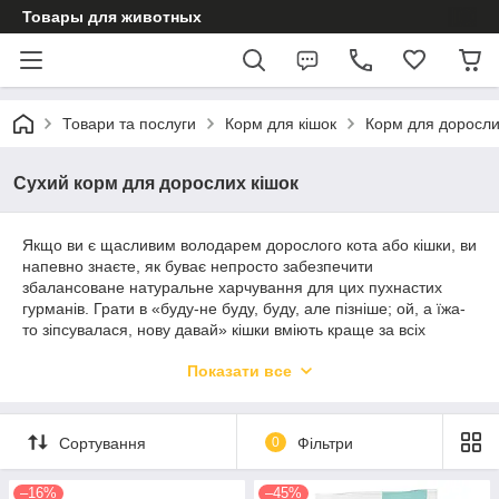
Товары для животных
Товари та послуги
Корм для кішок
Корм для доросли
Сухий корм для дорослих кішок
Якщо ви є щасливим володарем дорослого кота або кішки, ви
напевно знаєте, як буває непросто забезпечити
збалансоване натуральне харчування для цих пухнастих
гурманів. Грати в «буду-не буду, буду, але пізніше; ой, а їжа-
то зіпсувалася, нову давай» кішки вміють краще за всіх
домашніх тварин разом узятих. На щастя, сьогодні можна
Показати все
покластися на сухий корм, особливо, якщо не економити на
якості.
В даному розділі зібрано хороший вибір кормів для котячих
Сортування
0
Фільтри
(кімнатних, гуляють на вулиці і стерилізованих). Вся
продукція від перевірених виробників, пропонується на
упаковках різних обсягів.
–16%
–45%