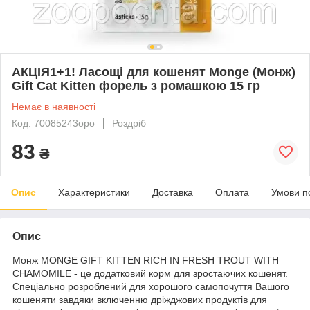
АКЦІЯ1+1! Ласощі для кошенят Monge (Монж)
Gift Cat Kitten форель з ромашкою 15 гр
Немає в наявності
Код: 70085243opo
Роздріб
83
₴
Опис
Характеристики
Доставка
Оплата
Умови п
Опис
Монж MONGE GIFT KITTEN RICH IN FRESH TROUT WITH
CHAMOMILE - це додатковий корм для зростаючих кошенят.
Спеціально розроблений для хорошого самопочуття Вашого
кошеняти завдяки включенню дріжджових продуктів для