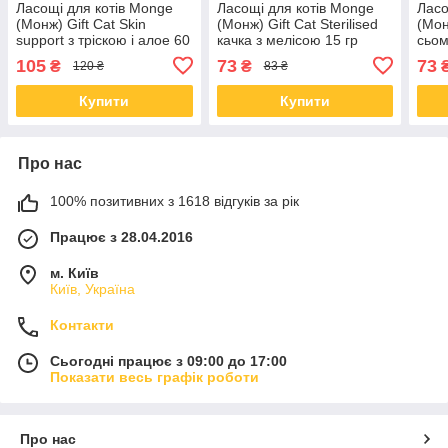
Ласощі для котів Monge
Ласощі для котів Monge
Ласо
(Монж) Gift Cat Skin
(Монж) Gift Cat Sterilised
(Мон
support з тріскою і алое 60
качка з мелісою 15 гр
сьом
гр
105
73
73
₴
₴
120 ₴
83 ₴
Купити
Купити
Про нас
100% позитивних з 1618 відгуків за рік
Працює з 28.04.2016
м. Київ
Київ, Україна
Контакти
Сьогодні працює з 09:00 до 17:00
Показати весь графік роботи
Про нас