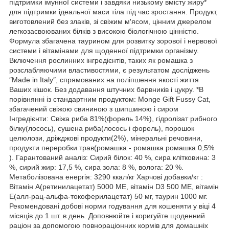
підтримки імунної системи і завдяки низькому вмісту жиру*
для підтримки ідеальної маси тіла під час зростання. Продукт,
виготовлений без злаків, зі свіжим м′ясом, цінним джерелом
легкозасвоюваних білків з високою біологічною цінністю.
Формула збагачена таурином для розвитку зорової і нервової
системи і вітамінами для щоденної підтримки організму.
Включення рослинних інгредієнтів, таких як ромашка з
розслабляючими властивостями, є результатом досліджень
″Made in Italy″, спрямованих на поліпшення якості життя
Ваших кішок. Без додавання штучних барвників і цукру. *В
порівнянні із стандартним продуктом: Monge Gift Fussy Cat,
збагачений свіжою свининою з шипшиною і сиром
Інгредієнти: Свіжа риба 81%(форель 14%), гідролізат рибного
білку(лосось), сушена риба(лосось і форель), порошок
целюлози, дріжджові продукти(2%), мінеральні речовини,
продукти переробки трав(ромашка - ромашка ромашка 0,5%
). Гарантований аналіз: Сирий білок: 40 %, сира клітковина: 3
%, сирий жир: 17,5 %, сира зола: 8 %, волога: 20 %.
Метаболізована енергія: 3290 ккал/кг Харчові добавки/кг :
Вітамін А(ретинилацетат) 5000 МЕ, вітамін D3 500 МЕ, вітамін
Е(алл-рац-альфа-токоферилацетат) 50 мг, таурин 1000 мг.
Рекомендовані добові норми годування для кошеняти у віці 4
місяців до 1 шт. в день. Доповнюйте і коригуйте щоденний
раціон за допомогою повнораціонних кормів для домашніх