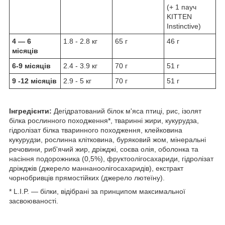
(+ 1 пауч
KITTEN
Instinctive)
4 — 6
1.8 - 2.8 кг
65 г
46 г
місяців
6-9 місяців
2.4 - 3.9 кг
70 г
51 г
9 -12 місяців
2.9 - 5 кг
70 г
51 г
Інгредієнти:
Дегідратований білок м'яса птиці, рис, ізолят
білка рослинного походження*, тваринні жири, кукурудза,
гідролізат білка тваринного походження, клейковина
кукурудзи, рослинна клітковина, буряковий жом, мінеральні
речовини, риб'ячий жир, дріжджі, соєва олія, оболонка та
насіння подорожника (0,5%), фруктоолігосахариди, гідролізат
дріжджів (джерело маннаноолігосахаридів), екстракт
чорнобривців прямостійких (джерело лютеїну).
* L.I.P. — білки, відібрані за принципом максимальної
засвоюваності.