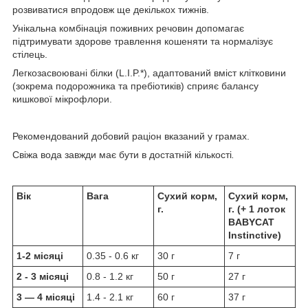
розвиватися впродовж ще декількох тижнів.
Унікальна комбінація поживних речовин допомагає
підтримувати здорове травлення кошеняти та нормалізує
стілець.
Легкозасвоювані білки (L.I.P.*), адаптований вміст клітковини
(зокрема подорожника та пребіотиків) сприяє балансу
кишкової мікрофлори.
Рекомендований добовий раціон вказаний у грамах.
Свіжа вода завжди має бути в достатній кількості
.
Вік
Вага
Сухий корм,
Сухий корм,
г.
г. (+ 1 лоток
BABYCAT
Instinctive)
1-2 місяці
0.35 - 0.6 кг
30 г
7 г
2 - 3 місяці
0.8 - 1.2 кг
50 г
27 г
3 — 4 місяці
1.4 - 2.1 кг
60 г
37 г