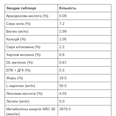
Зводна таблиця
Кількість
Арахідонова кислота (%)
0.09
Сира зола (%)
7.2
Біотин (мг/кг)
2.99
Кальцій (%)
1.05
Сира клітковина (%)
2.2
Харчові волокна (%)
6.8
DL-метіонін (%)
0.67
ЕПК + ДГК (%)
0.3
Жиры (%)
18.0
L-карнітин (мг/кг)
50.0
Лінолева кислота (%)
4.03
Лютеїн (мг/кг)
5.0
Метаболічна енергія NRC 85
3879.0
(ккал/кг)