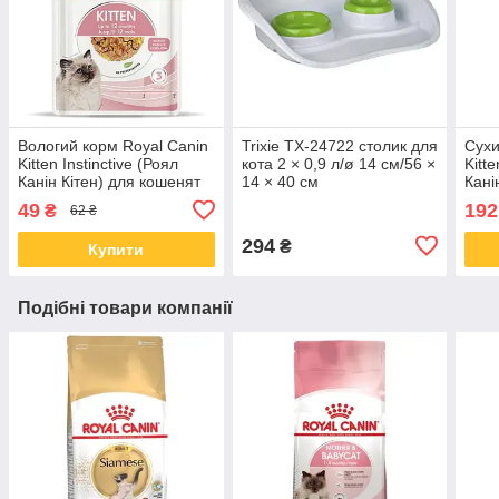
Вологий корм Royal Canin
Trixie TX-24722 столик для
Сухи
Kitten Instinctive (Роял
кота 2 × 0,9 л/ø 14 см/56 ×
Kitte
Канін Кітен) для кошенят
14 × 40 см
Кані
(желе), 85 гр від 12 шт.
для 
49
192
₴
62 ₴
294
₴
Купити
Подібні товари компанії