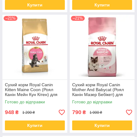
Купити
Купити
–21%
–21%
Сухий корм Royal Canin
Сухий корм Royal Canin
Kitten Maine Coon (Роял
Mother And Babycat (Роял
Канін Мейн Кун Кітен) для
Канін Мазер Бебікет) для
кошенят, 2 КГ
кошенят і кішок, 2 КГ
Готово до відправки
Готово до відправки
948
790
₴
₴
1 200 ₴
1 000 ₴
Купити
Купити