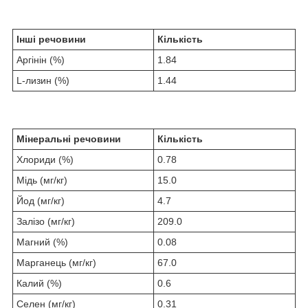
Інші речовини
Кількість
Аргінін (%)
1.84
L-лизин (%)
1.44
Мінеральні речовини
Кількість
Хлориди (%)
0.78
Мідь (мг/кг)
15.0
Йод (мг/кг)
4.7
Залізо (мг/кг)
209.0
Магний (%)
0.08
Марганець (мг/кг)
67.0
Калий (%)
0.6
Ceлeн (мг/кг)
0.31