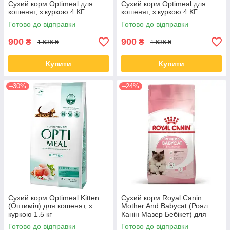
Сухий корм Optimeal для
Сухий корм Optimeal для
кошенят, з куркою 4 КГ
кошенят, з куркою 4 КГ
Готово до відправки
Готово до відправки
900
900
₴
₴
1 636 ₴
1 636 ₴
Купити
Купити
–30%
–24%
Сухий корм Optimeal Kitten
Сухий корм Royal Canin
(Оптиміл) для кошенят, з
Mother And Babycat (Роял
куркою 1.5 кг
Канін Мазер Бебікет) для
кошенят і кішок 10 КГ
Готово до відправки
Готово до відправки