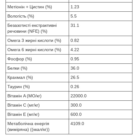
Метіонін + Цистин (%)
1.23
Вологість (%)
5.5
Безазотисті екстрактивні
31.1
речовини (NFE) (%)
Омега 3 жирні кислоти (%)
0.82
Омега 6 жирні кислоти (%)
4.22
Фосфор (%)
0.95
Белки (%)
36.0
Крахмал (%)
26.5
Таурин (%)
0.26
Вітамін A (МО/кг)
22000.0
Вітамін C (мг/кг)
300.0
Вітамін E (мг/кг)
600.0
Метаболічна енергія
4109.0
(виміряна) ((ккал/кг))