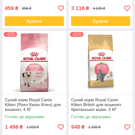
459
3 116
₴
₴
656 ₴
4 100 ₴
Купити
Купити
–22%
–21%
Сухий корм Royal Canin
Сухий корм Royal Canin
Kitten (Роял Канін Кітен) для
Kitten British для кошенят
кошенят, 4 КГ
британської кішки, 2 КГ
Готово до відправки
Готово до відправки
1 498
948
₴
₴
1 920 ₴
1 200 ₴