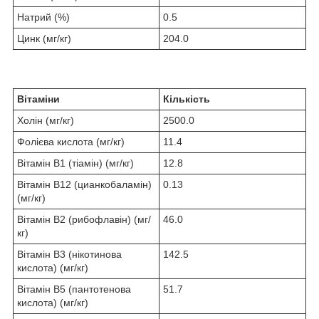
Натрий (%)
0.5
Цинк (мг/кг)
204.0
Вітаміни
Кількість
Холін (мг/кг)
2500.0
Фолієва кислота (мг/кг)
11.4
Вітамін B1 (тіамін) (мг/кг)
12.8
Вітамін B12 (цианкобаламін)
0.13
(мг/кг)
Вітамін B2 (рибофлавін) (мг/
46.0
кг)
Вітамін B3 (нікотинова
142.5
кислота) (мг/кг)
Вітамін B5 (пантотенова
51.7
кислота) (мг/кг)