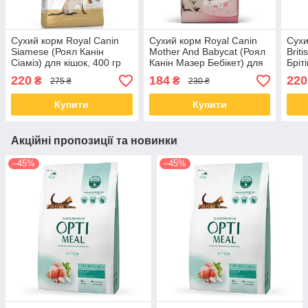
Сухий корм Royal Canin
Сухий корм Royal Canin
Сухи
Siamese (Роял Канін
Mother And Babycat (Роял
Brit
Сіаміз) для кішок, 400 гр
Канін Мазер Бебікет) для
Бріт
кошенят і кішок, 0,4 КГ
брит
220
184
220
₴
₴
275 ₴
230 ₴
Купити
Купити
Акційні пропозиції та новинки
–45%
–45%