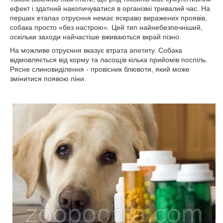
ефект і здатний накопичуватися в організмі тривалий час. На
перших етапах отруєння немає яскраво виражених проявів,
собака просто «без настрою». Цей тип найнебезпечніший,
оскільки заходи найчастіше вживаються вкрай пізно.
На можливе отруєння вказує втрата апетиту. Собака
відмовляється від корму та ласощів кілька прийомів поспіль.
Рясне слиновиділення - провісник блювоти, який може
змінитися появою піни.