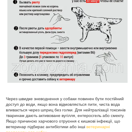
Через швидке зневоднення у собаки повинен бути постійний
доступ до води, якщо вона відмовляється пити, чиста вода
вливається через шприц без голки. Для нейтралізації токсинів
тваринам дають активоване вугілля, ентеросгель або смекту.
Якщо причиною харчового отруєння є кишкові інфекції, що
ветеринар підбирає антибіотики або інші
ветеринарні