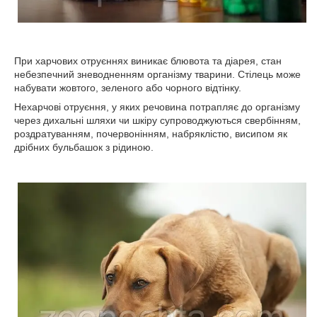
При харчових отруєннях виникає блювота та діарея, стан
небезпечний зневодненням організму тварини. Стілець може
набувати жовтого, зеленого або чорного відтінку.
Нехарчові отруєння, у яких речовина потрапляє до організму
через дихальні шляхи чи шкіру супроводжуються свербінням,
роздратуванням, почервонінням, набряклістю, висипом як
дрібних бульбашок з рідиною.