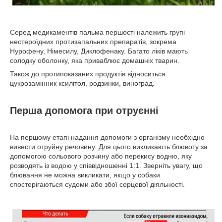
Серед медикаментів пальма першості належить групі
нестероїдних протизапальних препаратів, зокрема
Нурофену, Німесилу, Диклофенаку. Багато ліків мають
солодку оболонку, яка приваблює домашніх тварин.
Також до протипоказаних продуктів відноситься
цукрозамінник ксилітол, родзинки, виноград.
Перша допомога при отруєнні
На першому етапі надання допомоги з організму необхідно
вивести отруйну речовину. Для цього викликають блювоту за
допомогою сольового розчину або перекису водню, яку
розводять із водою у співвідношенні 1:1. Зверніть увагу, що
блювання не можна викликати, якщо у собаки
спостерігаються судоми або збої серцевої діяльності.