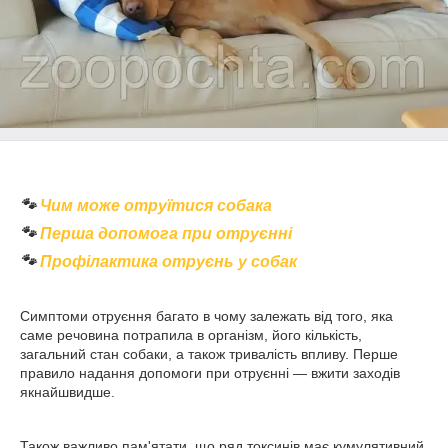
🐾
Чим може отруїтися собака
🐾
Перша допомога при отруєнні
🐾
Профілактика отруєнь у собак
Симптоми отруєння багато в чому залежать від того, яка
саме речовина потрапила в організм, його кількість,
загальний стан собаки, а також тривалість впливу. Перше
правило надання допомоги при отруєнні — вжити заходів
якнайшвидше.
Також важливо пам'ятати, що ряд токсинів має кумулятивний