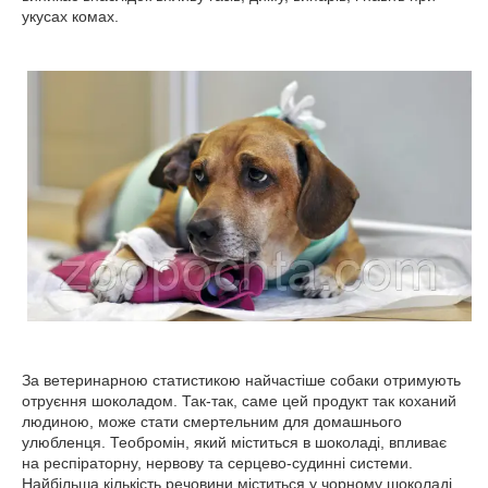
укусах комах.
За ветеринарною статистикою найчастіше собаки отримують
отруєння шоколадом. Так-так, саме цей продукт так коханий
людиною, може стати смертельним для домашнього
улюбленця. Теобромін, який міститься в шоколаді, впливає
на респіраторну, нервову та серцево-судинні системи.
Найбільша кількість речовини міститься у чорному шоколаді