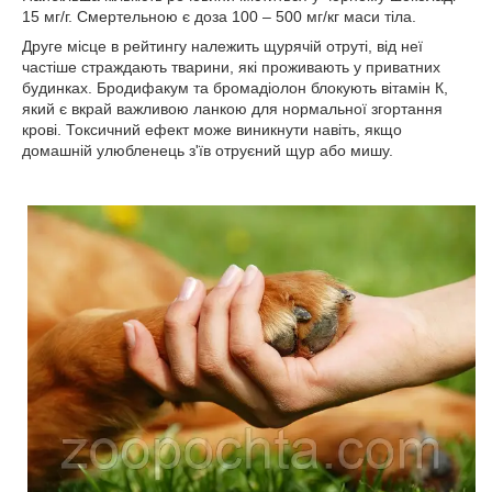
15 мг/г. Смертельною є доза 100 – 500 мг/кг маси тіла.
Друге місце в рейтингу належить щурячій отруті, від неї
частіше страждають тварини, які проживають у приватних
будинках. Бродифакум та бромадіолон блокують вітамін К,
який є вкрай важливою ланкою для нормальної згортання
крові. Токсичний ефект може виникнути навіть, якщо
домашній улюбленець з'їв отруєний щур або мишу.