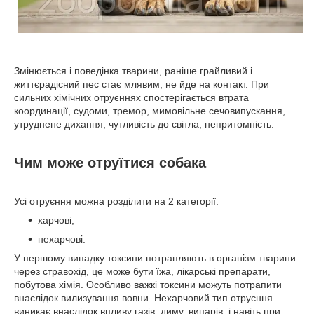
Змінюється і поведінка тварини, раніше грайливий і
життєрадісний пес стає млявим, не йде на контакт. При
сильних хімічних отруєннях спостерігається втрата
координації, судоми, тремор, мимовільне сечовипускання,
утруднене дихання, чутливість до світла, непритомність.
Чим може отруїтися собака
Усі отруєння можна розділити на 2 категорії:
харчові;
нехарчові.
У першому випадку токсини потрапляють в організм тварини
через стравохід, це може бути їжа, лікарські препарати,
побутова хімія. Особливо важкі токсини можуть потрапити
внаслідок вилизування вовни. Нехарчовий тип отруєння
виникає внаслідок впливу газів, диму, випарів, і навіть при