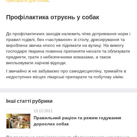
препарати для собак
.
Профілактика отруєнь у собак
До профілактичних заходів належить чітке дотримання норм і
правил годівлі, без «частування» зі столу, дресирування та
вироблена звичка нічого не піднімати на вулиці. На вимогу
господаря тварина повинна припиняти нюхати та облизувати
предмети, грати з небезпечними комахами, а також
випльовувати харчові відходи.
І звичайно ж не забуваємо про самодисципліну, тримайте в
недоступних місцях лікарські препарати та побутову хімію.
Інші статті рубрики
15.12.2021
Правильний раціон та режим годування
дорослих собак