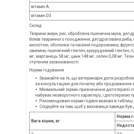
вітамін А
вітамін D3
Склад
Тварини жири, рис, оброблена пшенична мука, дегідр
білків тваринного походження, дегідратована риба,
кислотою, оболонка та насіння подорожника, фрукто
свинини, пшеничний глютен, кукурудзяний глютен, гідр
мг, марганець 58 мг, цинк 148 мг, селен 0,08 мг. Те
ступенем засвоюваності.
Норми годування
Зважайте на те, що ветеринарні дієти розробл
за консультацією для початку або продовження 
Мінімальний термін призначення дієтотерапії 
набуває незворотного характеру, і дієтотерапію
Рекомендовані норми годівлі вказані в таблиці
Слідкуйте за тим, щоб у вихованця завжди був 
Норма г
Вага кішки, кг
Недоста