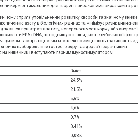
облячи корм оптимальним для тварин з вираженими виразками в рот
яки чому сприяє уповільненню розвитку хвороби та значному зниж
акопиченню азоту в біологічних рідинах та мінімізує ризик виникне
для кішок при втраті апетиту, непереносимості корму або анорексії
і кислоти EPA і DHA, що підвищують швидкість клубочкової фільтра
одом, цинком та марганцем, які комплексно зміцнюють і захищають з
н сприяють збереженню гострого зору та здоров'я серця кішки
 на кишечник і виступають гарним імуностимулятором
Зміст
24,5%
21,5%
6,6%
4,6%
0,7%
0,41%
0,08%