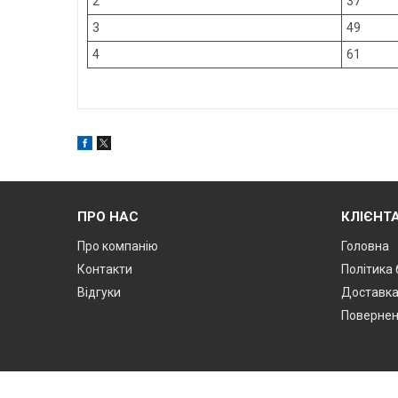
2
37
3
49
4
61
ПРО НАС
КЛІЄНТ
Про компанію
Головна
Контакти
Політика
Відгуки
Доставк
Поверненн