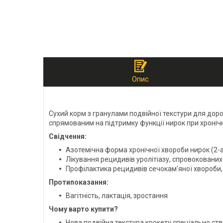
Опис
Сухий корм з гранулами подвійної текстури для доро
спрямованим на підтримку функції нирок при хронічн
Свідчення:
Азотемічна форма хронічної хвороби нирок (2-а 
Лікування рецидивів уролітіазу, спровокованих
Профілактика рецидивів сечокам'яної хвороби, 
Протипоказання:
Вагітність, лактація, зростання
Чому варто купити?
Нова подвійна текстура крокету спеціально ст