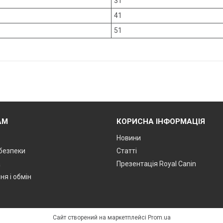
31
41
51
АМ
КОРИСНА ІНФОРМАЦІЯ
Новини
 безпеки
Статті
а
Презентація Royal Canin
я і обмін
Сайт створений на маркетплейсі
Prom.ua