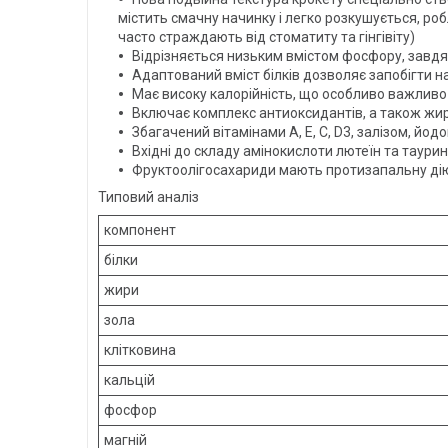
містить смачну начинку і легко розкушується, р
часто страждають від стоматиту та гінгівіту)
Відрізняється низьким вмістом фосфору, завд
Адаптований вміст білків дозволяє запобігти н
Має високу калорійність, що особливо важливо 
Включає комплекс антиоксидантів, а також жирн
Збагачений вітамінами А, Е, С, D3, залізом, й
Вхідні до складу амінокислоти лютеїн та таури
Фруктоолігосахариди мають протизапальну дію
Типовий аналіз
компонент
білки
жири
зола
клітковина
кальцій
фосфор
магній