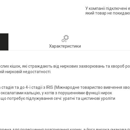
У компанії підключені 
який товар не покидаю
Характеристики
слих кішок, які страждають від ниркових захворювань та хвороб ро
ій нирковій недостатності.
стадія та до 4-ї стадії з IRIS (Міжнародне товариство вивчення хво
 оксалатами кальцію, у котів з порушеннями функції нирок
що потребує підлужування сечі: уратні та цистинові уроліти
ворена для полегшення розгризання корму, а його висока смакова 