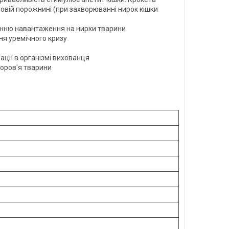
овій порожнині (при захворюванні нирок кішки
енню навантаження на нирки тварини
ння уремічного кризу
ції в організмі вихованця
доров'я тварини