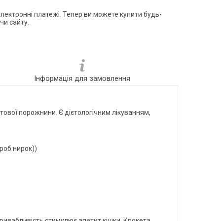
електронні платежі. Тепер ви можете купити будь-
чи сайту.
Інформація для замовлення
тової порожнини. Є дієтологічним лікуванням,
роб нирок))
привабливість стимулює апетит кішки. Крокета