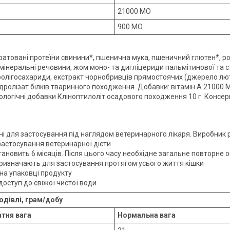
21000 МО
900 МО
атовані протеїни свинини*, пшенична мука, пшеничний глютен*, рос
 мінеральні речовини, жом моно- та дигліцериди пальмітинової та 
олігосахариди, екстракт чорнобривців прямостоячих (джерело люте
олізат білків тваринного походження. Добавки: вітамін A 21000 MЕ, 
хнологічні добавки Кліноптилоліт осадового походження 10 г. Консер
ені для застосування під наглядом ветеринарного лікаря. Виробник
застосування ветеринарної дієти
становить 6 місяців. Після цього часу необхідне загальне повторн
 призначають для застосування протягом усього життя кішки
 на упаковці продукту
доступ до свіжої чистої води
одівлі, грам/добу
тня вага
Нормальна вага