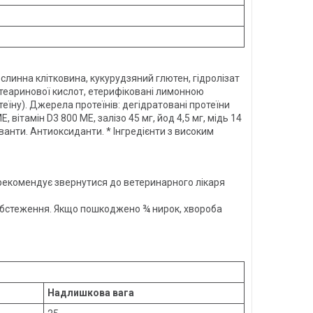
линна клітковина, кукурудзяний глютен, гідролізат
стеаринової кислот, етерифіковані лимонною
їну). Джерела протеїнів: дегідратовані протеїни
вітамін D3 800 MЕ, залізо 45 мг, йод 4,5 мг, мідь 14
ванти. Антиоксиданти. * Інгредієнти з високим
 рекомендує звернутися до ветеринарного лікаря
е обстеження. Якщо пошкоджено ¾ нирок, хвороба
Надлишкова вага