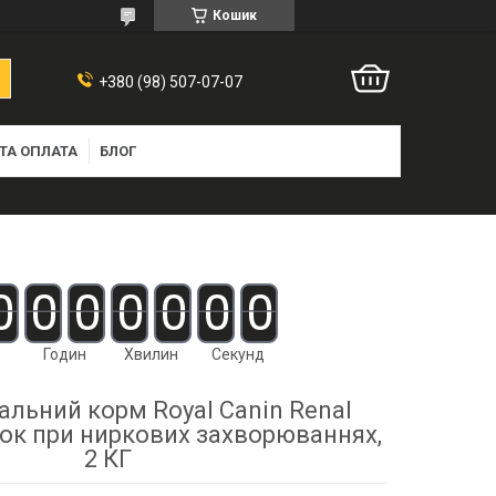
Кошик
+380 (98) 507-07-07
ТА ОПЛАТА
БЛОГ
0
0
0
0
0
0
0
Годин
Хвилин
Секунд
альний корм Royal Сanin Renal
шок при ниркових захворюваннях,
2 КГ