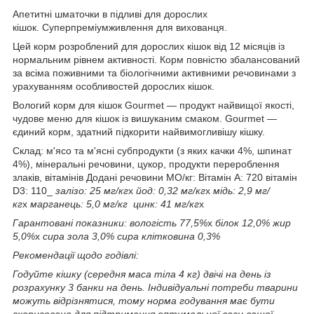
Апетитні шматочки в підливі для дорослих
кішок. Суперпреміумживлення для вихованця.
Цей корм розроблений для дорослих кішок від 12 місяців із
нормальним рівнем активності. Корм повністю збалансований
за всіма поживними та біологічними активними речовинами з
урахуванням особливостей дорослих кішок.
Вологий корм для кішок Gourmet — продукт найвищої якості,
чудове меню для кішок із вишуканим смаком. Gourmet —
єдиний корм, здатний підкорити найвимогливішу кішку.
Склад: м'ясо та м'ясні субпродукти (з яких качки 4%, шпинат
4%), мінеральні речовини, цукор, продукти перероблення
злаків, вітамінів Додані речовини МО/кг: Вітамін А: 720 вітамін
D3: 110_
залізо: 25 мг/кг
x
йод: 0,32 мг/кг
x
мідь: 2,9 мг/
кг
x
марганець: 5,0 мг/кг
цинк: 41 мг/кг
x
Гарантовані показники: вологість 77,5%
x
білок 12,0%
жир
5,0%
x
сира зола 3,0%
сира клітковина 0,3%
Рекомендації щодо годівлі:
Годуйте кішку (середня маса тіла 4 кг) двічі на день із
розрахунку 3 банки на день. Індивідуальні потреби тварини
можуть відрізнятися, тому норма годування має бути
скоригована для підтримання оптимальної ваги вашої