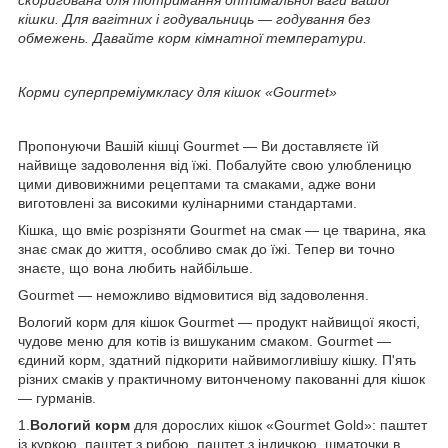
кішки. Для вагітних і годувальниць — годування без
обмежень. Давайте корм кімнатної температури.
Корми суперпреміумкласу для кішок «Gourmet»
Пропонуючи Вашій кішці Gourmet — Ви доставляєте їй
найвище задоволення від їжі. Побалуйте свою улюбленицю
цими дивовижними рецептами та смаками, адже вони
виготовлені за високими кулінарними стандартами.
Кішка, що вміє розрізняти Gourmet на смак — це тварина, яка
знає смак до життя, особливо смак до їжі. Тепер ви точно
знаєте, що вона любить найбільше.
Gourmet — неможливо відмовитися від задоволення.
Вологий корм для кішок Gourmet — продукт найвищої якості,
чудове меню для котів із вишуканим смаком. Gourmet —
єдиний корм, здатний підкорити найвимогливішу кішку. П'ять
різних смаків у практичному витонченому пакованні для кішок
— гурманів.
1.
Вологий корм
для дорослих кішок «Gourmet Gold»: паштет
із куркою, паштет з рибою, паштет з індичкою, шматочки в