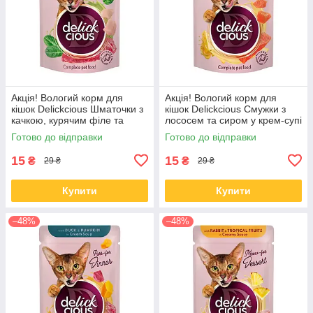
Акція! Вологий корм для
Акція! Вологий корм для
кішок Delickcious Шматочки з
кішок Delickcious Смужки з
качкою, курячим філе та
лососем та сиром у крем-супі
шпинатом у соусі 85 гр 12 шт
85 гр 12 шт
Готово до відправки
Готово до відправки
15
15
₴
₴
29 ₴
29 ₴
Купити
Купити
–48%
–48%