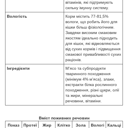
вітамінів, які підтримують
сильну імунну систему.
Вологість
Корм містить 77-81,5%
вологи, що робить його для
кішки більш фізіологічним.
Завдяки високим смаковим
якостям ідеально підходить
для кішок, які відмовляються
від сухих кормів і підвищення
смакової привабливості сухих
раціонів.
Інгредієнти
М'ясо та субпродукти
тваринного походження
(мінімум 4% м'яса), злаки,
екстракти білка рослинного
походження, різні цукри, олії
та жири, мінеральні
речовини, вітаміни.
Вміст поживних речовин
Показ
Протеї
Жир
Клітко
Зола
Вологі
Кальці