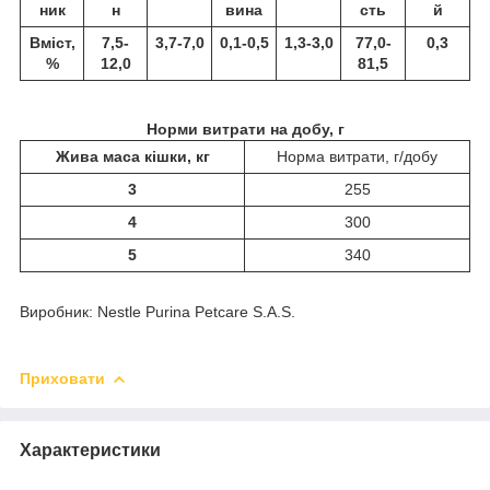
ник
н
вина
сть
й
Вміст,
7,5-
3,7-7,0
0,1-0,5
1,3-3,0
77,0-
0,3
%
12,0
81,5
Норми витрати на добу, г
Жива маса кішки, кг
Норма витрати, г/добу
3
255
4
300
5
340
Виробник: Nestle Purina Petcare S.A.S.
Приховати
Характеристики