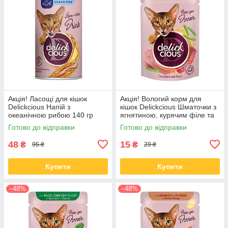
Акція! Ласощі для кішок
Акція! Вологий корм для
Delickcious Напій з
кішок Delickcious Шматочки з
океанічною рибою 140 гр
ягнятиною, курячим філе та
квасолею спаржевою в желе
Готово до відправки
Готово до відправки
85 гр 12 шт
48
15
₴
₴
95 ₴
29 ₴
Купити
Купити
–48%
–48%