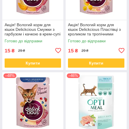
Акція! Вологий корм для
Акція! Вологий корм для
кішок Delickcious Смужки з
кішок Delickcious Пластівці з
гарбузом і качкою в крем-супі
кроликом та тропічними
85 гр 12 шт
фруктами у вершковому соусі
Готово до відправки
Готово до відправки
80 гр 12 шт
15
15
₴
₴
29 ₴
29 ₴
Купити
Купити
–48%
–46%