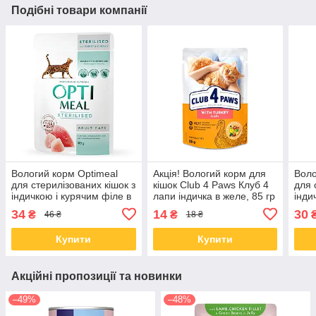
Подібні товари компанії
Вологий корм Optimeal
Акція! Вологий корм для
Воло
для стерилізованих кішок з
кішок Club 4 Paws Клуб 4
для 
індичкою і курячим філе в
лапи індичка в желе, 85 гр
інди
соусі 85 гр від 12 шт.
від 24 шт
в со
34
14
30
₴
₴
46 ₴
18 ₴
Купити
Купити
Акційні пропозиції та новинки
–49%
–48%