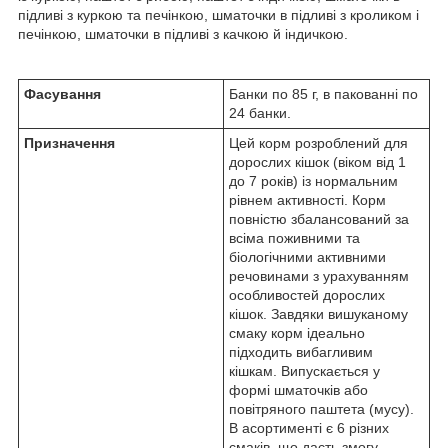
підливі з куркою та печінкою, шматочки в підливі з кроликом і
печінкою, шматочки в підливі з качкою й індичкою.
Фасування
Банки по 85 г, в пакованні по
24 банки.
Призначення
Цей корм розроблений для
дорослих кішок (віком від 1
до 7 років) із нормальним
рівнем активності. Корм
повністю збалансований за
всіма поживними та
біологічними активними
речовинами з урахуванням
особливостей дорослих
кішок. Завдяки вишуканому
смаку корм ідеально
підходить вибагливим
кішкам. Випускається у
формі шматочків або
повітряного паштета (мусу).
В асортименті є 6 різних
смаків, що дасть змогу