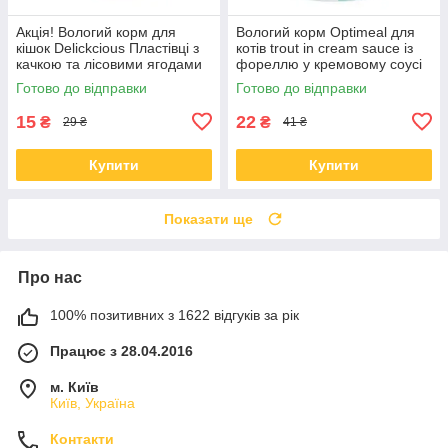
Акція! Вологий корм для
Вологий корм Optimeal для
кішок Delickcious Пластівці з
котів trout in cream sauce із
качкою та лісовими ягодами
фореллю у кремовому соусі
у вершковому соусі 80 гр 12
85 гр * 12 шт
Готово до відправки
Готово до відправки
шт
15
22
₴
₴
29 ₴
41 ₴
Купити
Купити
Показати ще
Про нас
100% позитивних з 1622 відгуків за рік
Працює з 28.04.2016
м. Київ
Київ, Україна
Контакти