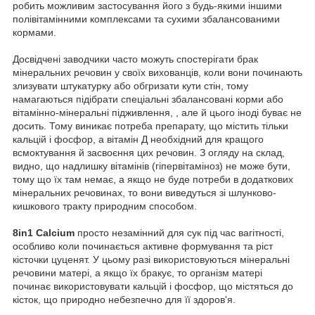
робить можливим застосування його з будь-якими іншими
полівітамінними комплексами та сухими збалансованими
кормами.
Досвідчені заводчики часто можуть спостерігати брак
мінеральних речовин у своїх вихованців, коли вони починають
злизувати штукатурку або обгризати кути стін, тому
намагаються підібрати спеціальні збалансовані корми або
вітамінно-мінеральні підживлення, , але й цього іноді буває не
досить. Тому виникає потреба препарату, що містить тільки
кальцій і фосфор, а вітамін Д необхідний для кращого
всмоктування й засвоєння цих речовин. З огляду на склад,
видно, що надлишку вітамінів (гіпервітаміноз) не може бути,
тому що їх там немає, а якщо не буде потреби в додаткових
мінеральних речовинах, то вони виведуться зі шлунково-
кишкового тракту природним способом.
8in1
Calcium
просто незамінний для сук під час вагітності,
особливо коли починається активне формування та ріст
кісточки цуценят. У цьому разі використовуються мінеральні
речовини матері, а якщо їх бракує, то організм матері
починає використовувати кальцій і фосфор, що містяться до
кісток, що природно небезпечно для її здоров'я.