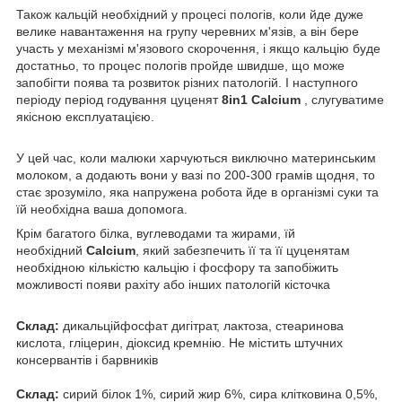
Також кальцій необхідний у процесі пологів, коли йде дуже
велике навантаження на групу черевних м'язів, а він бере
участь у механізмі м'язового скорочення, і якщо кальцію буде
достатньо, то процес пологів пройде швидше, що може
запобігти поява та розвиток різних патологій. І наступного
періоду період годування цуценят
8in1
Calcium
, слугуватиме
якісною експлуатацією.
У цей час, коли малюки харчуються виключно материнським
молоком, а додають вони у вазі по 200-300 грамів щодня, то
стає зрозуміло, яка напружена робота йде в організмі суки та
їй необхідна ваша допомога.
Крім багатого білка, вуглеводами та жирами, їй
необхідний
Calcium
, який забезпечить її та її цуценятам
необхідною кількістю кальцію і фосфору та запобіжить
можливості появи рахіту або інших патологій кісточка
Склад:
дикальційфосфат дигітрат, лактоза, стеаринова
кислота, гліцерин, діоксид кремнію. Не містить штучних
консервантів і барвників
Склад:
сирий білок 1%, сирий жир 6%, сира клітковина 0,5%,