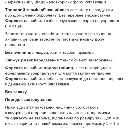
- ефективний у Щодо неповнорілих форм бліх і кліщів
Тривалий термін дії нашийника
дає змогу не згадувати
про щомісячних оброблень. Безперервне використання
Форесто
нашийника забезпечує захист тварин на упродовж
8 місяців.
Запатентована технологія контрольованого вивільнення
активних речовин забезпечує
постійну низьку дозу
препарата.
Безпечний
для людей, хатніх тварин і довкілля.
Знижує ризик
передавання трансмісивних захворювань.
Форесто
нашийник
водоустойчив
, інсектоакарицидна
ефективність зберігається після миття і купання тварини.
Форесто
нашийник треба застосовувати до настання періодів
підвищеної активності бліх і кліщів.
Без запаху
Порядок застосування:
Після відкриття паковання нашийник розгортають,
з внутрішньої сторони видаляють пластикові перемички
та одягають на тварина, підганяючи по розміру так, щоб між
шиєю тварини та нашийником залишався проміжок у 1,0-1,5