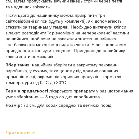
см, затем пропускають вільний кінець стрічки через петлі
та надлишок зрізають.
Після цього до нашийнику можна прикріпити три
світловідбивні кліпси (ідуть у комплекті), які допомагають
стежити за тваринам у темряві. Необхідно витягнути кліпси
з пакет, розподілити їх рівномірно на неперекривної частини
нашийника, щоб вони не заважали зняттю нашийника
і не блокували механізм швидкого зняття. У разі належного
приєднання кліпс чути клацання. Приєднані до нашийнику
кліпси зняти неможливо.
Зберігання
: нашийник зберігати в закритому пакованні
виробника, у сухому, захищеному від прямих сонячних
променів місці, окремо від харчових продуктів і кормів за
температури від 0 °C до 30°С.
Термін придатності
лікарського препарату у разі дотримання
умов зберігання — 3 года со дня виробництва.
Розмір:
70 см, для собак середніх та великих порід.
Приховати