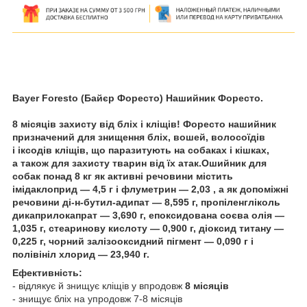
Bayer Foresto (Байєр Форесто) Нашийник Форесто.
8 місяців захисту від бліх і кліщів!
Форесто
нашийник
призначений для знищення бліх, вошей, волосоїдів
і іксодів кліщів, що паразитують на собаках і кішках,
а також для захисту тварин від їх атак.Ошийник для
собак
понад 8 кг як активні речовини містить
імідаклоприд — 4,5 г і флуметрин — 2,03 , а як допоміжні
речовини ді-н-бутил-адипат — 8,595 г, пропіленгліколь
дикаприлокапрат — 3,690 г, епоксидована соєва олія —
1,035 г, стеаринову кислоту — 0,900 г, діоксид титану —
0,225 г, чорний залізооксидний пігмент — 0,090 г і
полівініл хлорид — 23,940 г.
Ефективність:
- відлякує й знищує кліщів у впродовж
8 місяців
- знищує бліх на упродовж 7-8 місяців