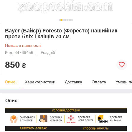
Bayer (Байєр) Foresto (Форесто) нашийник
проти бліх і кліщів 70 см
Немає в наявності
Код: 84768456
Роздріб
850
₴
Опис
Характеристики
Доставка
Оплата
Умови п
Опис