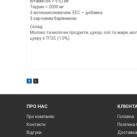
Вітамін В6 = 9.52 мг
Таурин = 2000 мг
З антиокислювачем: ЕЕС — добавка
З харчовим барвником
Склад:
Молоко та молочні продукти, цукор, олії та жири, м
цукру з ТГОС (1.0%).
ПРО НАС
КЛІЄНТ
Про компанію
Головна
Контакти
Політика
Відгуки
Доставк