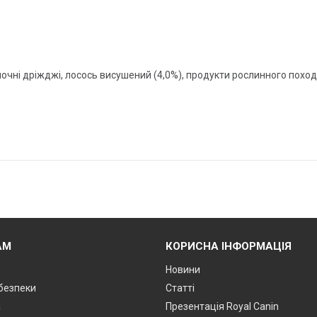
олочні дріжджі, лосось висушений (4,0%), продукти рослинного пох
АМ
КОРИСНА ІНФОРМАЦІЯ
Новини
 безпеки
Статті
а
Презентація Royal Canin