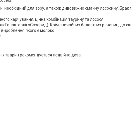
ососем
ин, необхідний для зору, а також дивовижно смачну лососину. Брак 
ого харчування, цінна комбінація таурину та лосося.
нсГалактоолігоСахарид). Крім звичайних баластних речовин, до ск
 вироблення якого є молоко.
и.
ітніх тварин рекомендується подвійна доза.