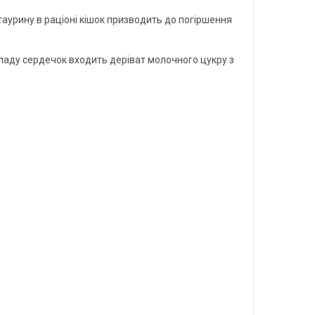
таурину в раціоні кішок призводить до погіршення
ладу сердечок входить деріват молочного цукру з