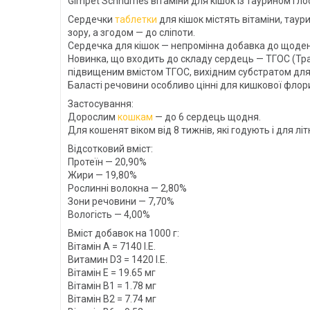
Gimpet Schnurries вітаміни для кішок із таурином і л
Сердечки
таблетки
для кішок містять вітаміни, таур
зору, а згодом — до сліпоти.
Сердечка для кішок — непромінна добавка до щоденн
Новинка, що входить до складу сердець — ТГОС (Тра
підвищеним вмістом ТГОС, вихідним субстратом для
Баласті речовини особливо цінні для кишкової флор
Застосування:
Дорослим
кошкам
— до 6 сердець щодня.
Для кошенят віком від 8 тижнів, які годують і для л
Відсотковий вміст:
Протеїн — 20,90%
Жири — 19,80%
Рослинні волокна — 2,80%
Зони речовини — 7,70%
Вологість — 4,00%
Вміст добавок на 1000 г:
Вітамін А = 7140 I.Е.
Витамин D3 = 1420 I.Е.
Вітамін Е = 19.65 мг
Вітамін В1 = 1.78 мг
Вітамін В2 = 7.74 мг