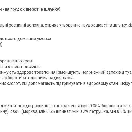
рення грудок шерсті в шлунку)
ьні рослинні волокна, сприяє утворенню грудок шерсті в шлунку кі
муються в домашніх умовах
а)
доровленню крові.
 на основні вітаміни.
тримують здорове травлення і зменшують неприємний запах від туа
гає боротися з вільними радикалами.
их кислот, які допомагають підтримувати в здоровому стані шкіру 
дження, похідні рослинного походження (мін.0.05% борошна з насіння
ну), овочі (морква, мін.0.5% шпинат, мін.0.2% петрушка, мін.0.5% ци