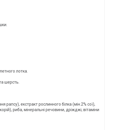
шки.
летного лотка.
та шерсть.
 рапсу), екстракт рослинного білка (мін.2% сої),
корій), риба, мінеральні речовини, дріжджі, вітаміни