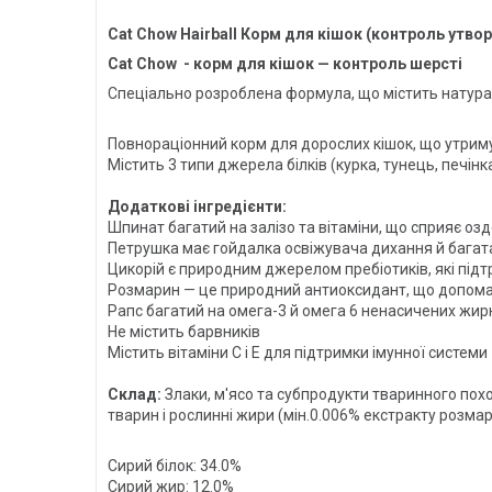
Cat Chow Hairball Корм для кішок (контроль утво
Cat Chow - корм для кішок — контроль шерсті
Спеціально розроблена формула, що містить натурал
Повнораціонний корм для дорослих кішок, що утри
Містить 3 типи джерела білків (курка, тунець, печінк
Додаткові інгредієнти:
Шпинат багатий на залізо та вітаміни, що сприяє оз
Петрушка має гойдалка освіжувача дихання й багата
Цикорій є природним джерелом пребіотиків, які під
Розмарин — це природний антиоксидант, що допома
Рапс багатий на омега-3 й омега 6 ненасичених жирн
Не містить барвників
Містить вітаміни C і E для підтримки імунної системи
Склад:
Злаки, м'ясо та субпродукти тваринного похо
тварин і рослинні жири (мін.0.006% екстракту розмари
Сирий білок: 34.0%
Сирий жир: 12.0%