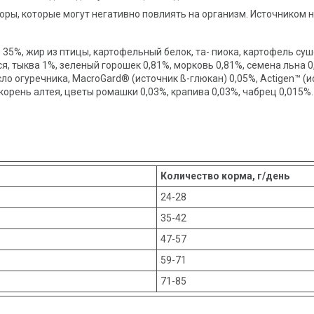
торы, которые могут негативно повлиять на организм. Источником
35%, жир из птицы, картофельный белок, та- пиока, картофель суш
 тыква 1%, зеленый горошек 0,81%, морковь 0,81%, cемена льна 0,
ло огуречника, MacroGard® (источник ß-глюкан) 0,05%, Actigen™ (
корень алтея, цветы ромашки 0,03%, крапива 0,03%, чабрец 0,015%.
Количество корма, г/день
24-28
35-42
47-57
59-71
71-85