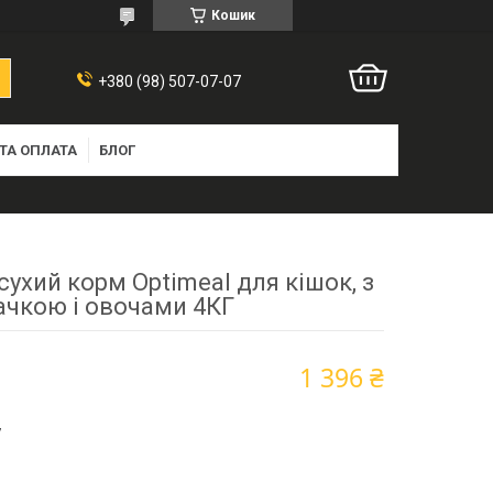
Кошик
+380 (98) 507-07-07
ТА ОПЛАТА
БЛОГ
ухий корм Optimeal для кішок, з
ачкою і овочами 4КГ
1 396 ₴
7