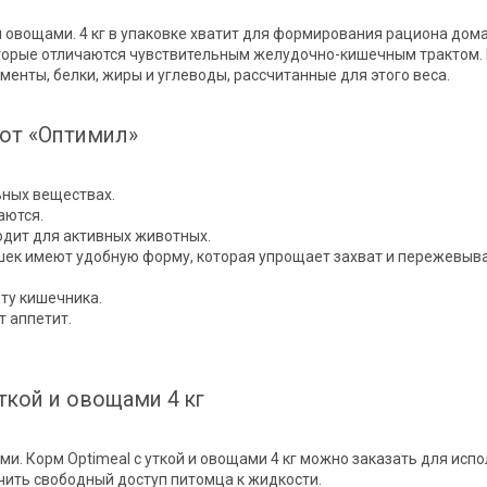
 и овощами. 4 кг в упаковке хватит для формирования рациона до
торые отличаются чувствительным желудочно-кишечным трактом. Ку
ементы, белки, жиры и углеводы, рассчитанные для этого веса.
 от «Оптимил»
ьных веществах.
аются.
дит для активных животных.
шек имеют удобную форму, которая упрощает захват и пережевыв
ту кишечника.
 аппетит.
уткой и овощами 4 кг
и. Корм Optimeal с уткой и овощами 4 кг можно заказать для исп
чить свободный доступ питомца к жидкости.