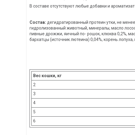
В составе отсутствуют любые добавки и ароматиза
Состав:
дегидратированный протеин утки, не менее 
гидролизованный животный, минералы, масло лосося,
пивные дрожжи, яичный по- рошок, клюква 0,2%, мас
бархатцы (источник лютеина) 0,04%, корень лопуха, 
Вес кошки, кг
2
3
4
5
6