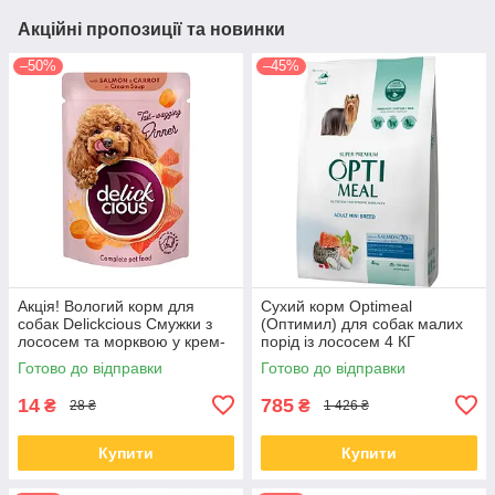
Акційні пропозиції та новинки
–50%
–45%
Акція! Вологий корм для
Сухий корм Optimeal
собак Delickcious Смужки з
(Оптимил) для собак малих
лососем та морквою у крем-
порід із лососем 4 КГ
супі 85 гр 12 шт
Готово до відправки
Готово до відправки
14
785
₴
₴
28 ₴
1 426 ₴
Купити
Купити