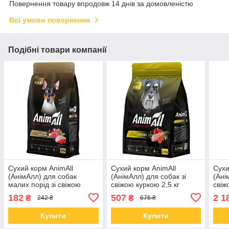
Повернення товару впродовж 14 днів за домовленістю
Всі умови повернення
Подібні товари компанії
Сухий корм AnimAll
Сухий корм AnimAll
Сухи
(АнімАлл) для собак
(АнімАлл) для собак зі
(Ані
малих порід зі свіжою
свіжою куркою 2,5 кг
свіж
індичкою та ягням 700 гр
182
507
2 1
₴
₴
242 ₴
676 ₴
Купити
Купити