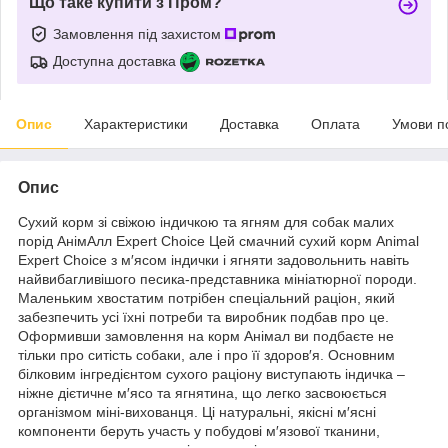
Що таке купити з Пром?
Замовлення під захистом
Доступна доставка
Опис
Характеристики
Доставка
Оплата
Умови п
Опис
Сухий корм зі свіжою індичкою та ягням для собак малих
порід АнімАлл Expert Choice Цей смачний сухий корм Animal
Expert Choice з м′ясом індички і ягняти задовольнить навіть
найвибагливішого песика-представника мініатюрної породи.
Маленьким хвостатим потрібен спеціальний раціон, який
забезпечить усі їхні потреби та виробник подбав про це.
Оформивши замовлення на корм Анімал ви подбаєте не
тільки про ситість собаки, але і про її здоров′я. Основним
білковим інгредієнтом сухого раціону виступають індичка –
ніжне дієтичне м′ясо та ягнятина, що легко засвоюється
організмом міні-вихованця. Ці натуральні, якісні м′ясні
компоненти беруть участь у побудові м′язової тканини,