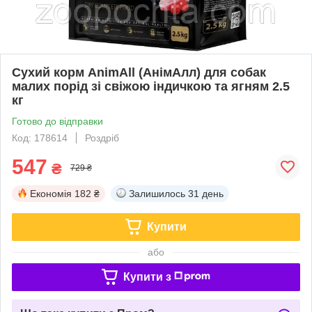
Сухий корм AnimAll (АнімАлл) для собак
малих порід зі свіжою індичкою та ягням 2.5
кг
Готово до відправки
Код: 178614
Роздріб
547
₴
729 ₴
Економія
182 ₴
Залишилось
31 день
Купити
або
Купити з