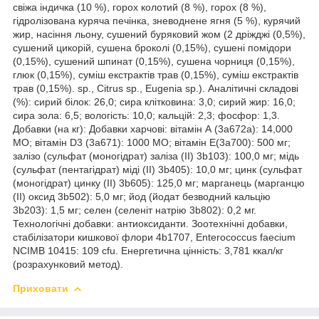
свіжа індичка (10 %), горох колотий (8 %), горох (8 %),
гідролізована куряча печінка, зневоднене ягня (5 %), курячий
жир, насіння льону, сушений буряковий жом (2 дріжджі (0,5%),
сушений цикорій, сушена броколі (0,15%), сушені помідори
(0,15%), сушений шпинат (0,15%), сушена чорниця (0,15%),
глюк (0,15%), суміш екстрактів трав (0,15%), суміш екстрактів
трав (0,15%). sp., Citrus sp., Eugenia sp.). Аналітичні складові
(%): сирий білок: 26,0; сира клітковина: 3,0; сирий жир: 16,0;
сира зола: 6,5; вологість: 10,0; кальцій: 2,3; фосфор: 1,3.
Добавки (на кг): Добавки харчові: вітамін А (3a672a): 14,000
МО; вітамін D3 (3a671): 1000 МО; вітамін E(3a700): 500 мг;
залізо (сульфат (моногідрат) заліза (II) 3b103): 100,0 мг; мідь
(сульфат (пентагідрат) міді (II) 3b405): 10,0 мг; цинк (сульфат
(моногідрат) цинку (II) 3b605): 125,0 мг; марганець (марганцю
(II) оксид 3b502): 5,0 мг; йод (йодат безводний кальцію
3b203): 1,5 мг; селен (селеніт натрію 3b802): 0,2 мг.
Технологічні добавки: антиоксиданти. Зоотехнічні добавки,
стабілізатори кишкової флори 4b1707, Enterococcus faecium
NCIMB 10415: 109 cfu. Енергетична цінність: 3,781 ккал/кг
(розрахунковий метод).
Приховати