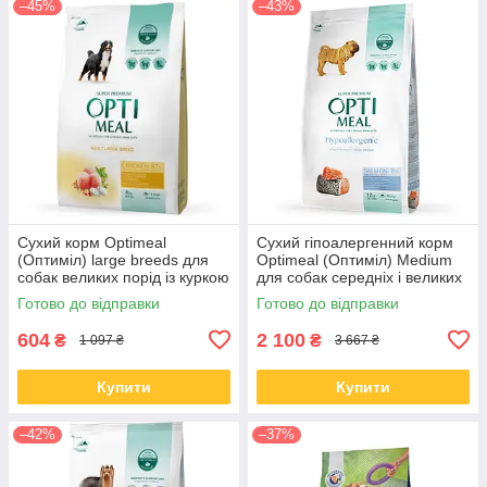
–45%
–43%
Сухий корм Optimeal
Сухий гіпоалергенний корм
(Оптиміл) large breeds для
Optimeal (Оптиміл) Medium
собак великих порід із куркою
для собак середніх і великих
4 КГ
порід с лососем 12 КГ
Готово до відправки
Готово до відправки
604
2 100
₴
₴
1 097 ₴
3 667 ₴
Купити
Купити
–42%
–37%