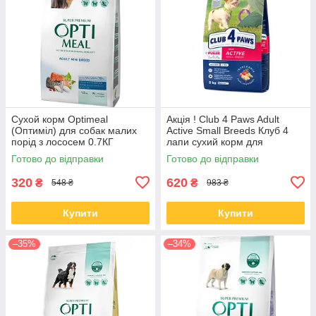
Сухой корм Optimeal
Акція ! Club 4 Paws Adult
(Оптиміл) для собак малих
Active Small Breeds Клуб 4
порід з лососем 0.7КГ
лапи сухий корм для
активних собак малих порід,
Готово до відправки
Готово до відправки
5 кг
320
620
₴
₴
548 ₴
983 ₴
Купити
Купити
–35%
–34%