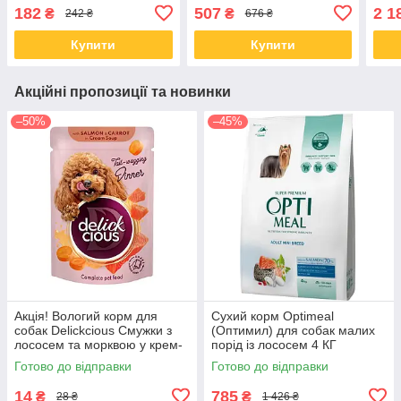
індичкою та ягням 700 гр
182
507
2 1
₴
₴
242 ₴
676 ₴
Купити
Купити
Акційні пропозиції та новинки
–50%
–45%
Акція! Вологий корм для
Сухий корм Optimeal
собак Delickcious Смужки з
(Оптимил) для собак малих
лососем та морквою у крем-
порід із лососем 4 КГ
супі 85 гр 12 шт
Готово до відправки
Готово до відправки
14
785
₴
₴
28 ₴
1 426 ₴