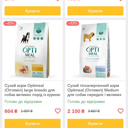
Купити
Купити
–45%
–43%
Сухий корм Optimeal
Сухий гіпоалергенний корм
(Оптиміл) large breeds для
Optimeal (Оптиміл) Medium
собак великих порід із куркою
для собак середніх і великих
4 КГ
порід с лососем 12 КГ
Готово до відправки
Готово до відправки
604
2 100
₴
₴
1 097 ₴
3 667 ₴
Купити
Купити