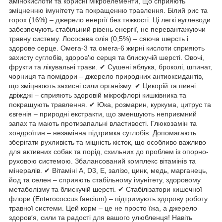
амінокислоти та корисні мікроелементи, що сприяють
зміцненню імунітету та покращенню травлення. Білий рис та
горох (16%) – джерело енергії без тяжкості. Ці легкі вуглеводи
забезпечують стабільний рівень енергії, не перевантажуючи
травну систему. Лососева олія (0,5%) – сяюча шерсть і
здорове серце. Омега-3 та омега-6 жирні кислоти сприяють
захисту суглобів, здоров′ю серця та блискучій шерсті. Овочі,
фрукти та лікувальні трави. ✔ Сушені яблука, броколі, шпинат,
чорниця та помідори – джерело природних антиоксидантів,
що зміцнюють захисні сили організму. ✔ Цикорій та пивні
дріжджі – сприяють здоровій мікрофлорі кишківника та
покращують травлення. ✔ Юка, розмарин, куркума, цитрус та
євгенія – природні екстракти, що зменшують неприємний
запах та мають протизапальні властивості. Глюкозамін та
хондроїтин – незамінна підтримка суглобів. Допомагають
зберігати рухливість та міцність кісток, що особливо важливо
для активних собак та порід, схильних до проблем із опорно-
руховою системою. Збалансований комплекс вітамінів та
мінералів. ✔ Вітаміні A, D3, E, залізо, цинк, медь, марганець,
йод та селен – сприяють стабільному імунітету, здоровому
метаболізму та блискучій шерсті. ✔ Стабілізатори кишечної
флори (Enterococcus faecium) – підтримують здорову роботу
травної системи. Цей корм – це не просто їжа, а джерело
здоров′я, сили та радості для вашого улюбленця! Навіть