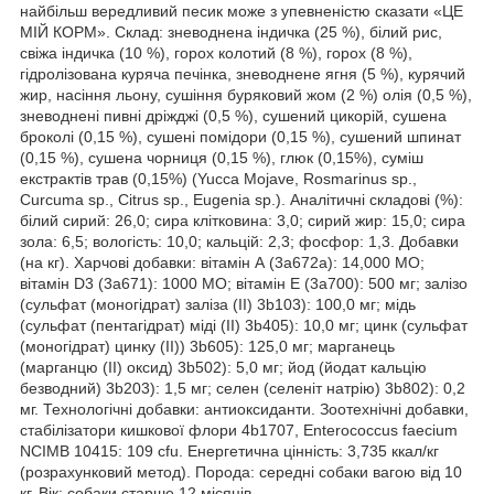
найбільш вередливий песик може з упевненістю сказати «ЦЕ
МІЙ КОРМ». Склад: зневоднена індичка (25 %), білий рис,
свіжа індичка (10 %), горох колотий (8 %), горох (8 %),
гідролізована куряча печінка, зневоднене ягня (5 %), курячий
жир, насіння льону, сушіння буряковий жом (2 %) олія (0,5 %),
зневоднені пивні дріжджі (0,5 %), сушений цикорій, сушена
броколі (0,15 %), сушені помідори (0,15 %), сушений шпинат
(0,15 %), сушена чорниця (0,15 %), глюк (0,15%), суміш
екстрактів трав (0,15%) (Yucca Mojave, Rosmarinus sp.,
Curcuma sp., Citrus sp., Eugenia sp.). Аналітичні складові (%):
білий сирий: 26,0; сира клітковина: 3,0; сирий жир: 15,0; сира
зола: 6,5; вологість: 10,0; кальцій: 2,3; фосфор: 1,3. Добавки
(на кг). Харчові добавки: вітамін А (3a672a): 14,000 МО;
вітамін D3 (3a671): 1000 МО; вітамін E (3a700): 500 мг; залізо
(сульфат (моногідрат) заліза (II) 3b103): 100,0 мг; мідь
(сульфат (пентагідрат) міді (II) 3b405): 10,0 мг; цинк (сульфат
(моногідрат) цинку (II)) 3b605): 125,0 мг; марганець
(марганцю (II) оксид) 3b502): 5,0 мг; йод (йодат кальцію
безводний) 3b203): 1,5 мг; селен (селеніт натрію) 3b802): 0,2
мг. Технологічні добавки: антиоксиданти. Зоотехнічні добавки,
стабілізатори кишкової флори 4b1707, Enterococcus faecium
NCIMB 10415: 109 cfu. Енергетична цінність: 3,735 ккал/кг
(розрахунковий метод). Порода: середні собаки вагою від 10
кг. Вік: собаки старше 12 місяців.