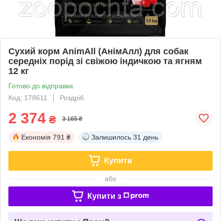
Сухий корм AnimAll (АнімАлл) для собак
середніх порід зі свіжою індичкою та ягням
12 кг
Готово до відправки
Код: 178611
Роздріб
2 374
₴
3 165 ₴
Економія
791 ₴
Залишилось
31 день
Купити
або
Купити з