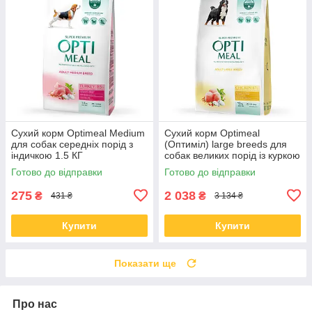
Сухий корм Optimeal Medium
Сухий корм Optimeal
для собак середніх порід з
(Оптиміл) large breeds для
індичкою 1.5 КГ
собак великих порід із куркою
12 КГ
Готово до відправки
Готово до відправки
275
2 038
₴
₴
431 ₴
3 134 ₴
Купити
Купити
Показати ще
Про нас