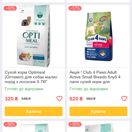
–42%
–37%
Сухой корм Optimeal
Акція ! Club 4 Paws Adult
(Оптиміл) для собак малих
Active Small Breeds Клуб 4
порід з лососем 0.7КГ
лапи сухий корм для
активних собак малих порід,
Готово до відправки
Готово до відправки
5 кг
320
620
₴
₴
548 ₴
983 ₴
Купити
Купити
–36%
–35%