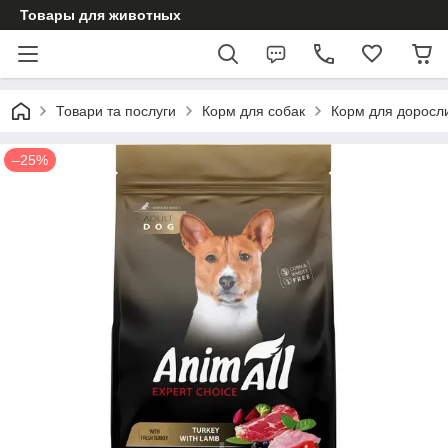
Товары для животных
Товари та послуги
Корм для собак
Корм для доросл
–25%