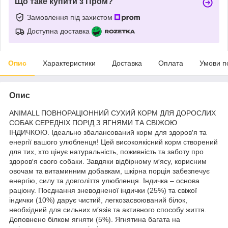
Що таке купити з Пром?
Замовлення під захистом
Доступна доставка
Опис
Характеристики
Доставка
Оплата
Умови п
Опис
ANIMALL ПОВНОРАЦІОННИЙ СУХИЙ КОРМ ДЛЯ ДОРОСЛИХ
СОБАК СЕРЕДНІХ ПОРІД З ЯГНЯМИ ТА СВІЖОЮ
ІНДИЧКОЮ. Ідеально збалансований корм для здоров′я та
енергії вашого улюбленця! Цей високоякісний корм створений
для тих, хто цінує натуральність, поживність та заботу про
здоров′я свого собаки. Завдяки відбірному м′ясу, корисним
овочам та витаминним добавкам, шкірна порція забезпечує
енергію, силу та довголіття улюбленця. Індичка – основа
раціону. Поєднання зневодненої індички (25%) та свіжої
індички (10%) дарує чистий, легкозасвоюваний білок,
необхідний для сильних м′язів та активного способу життя.
Доповнено білком ягняти (5%). Ягнятина багата на