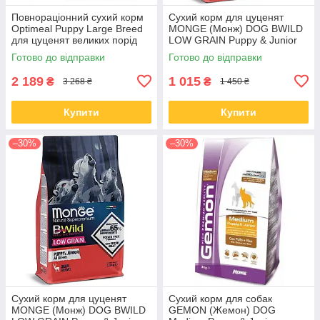
Повнораціонний сухий корм
Сухий корм для цуценят
Optimeal Puppy Large Breed
MONGE (Монж) DOG BWILD
для цуценят великих порід
LOW GRAIN Puppy & Junior
індичка 12 КГ
оленя 2.5 кг (термін до 06.09)
Готово до відправки
Готово до відправки
2 189
1 015
₴
₴
3 268 ₴
1 450 ₴
Купити
Купити
–30%
–30%
Сухий корм для цуценят
Сухий корм для собак
MONGE (Монж) DOG BWILD
GEMON (Жемон) DOG