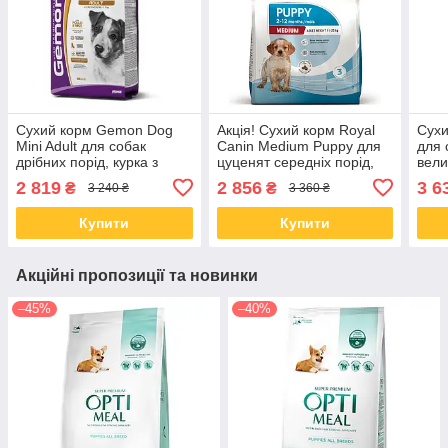
Сухий корм Gemon Dog
Акція! Сухий корм Royal
Сухи
Mini Adult для собак
Canin Medium Puppy для
для 
дрібних порід, курка з
цуценят середніх порід,
вели
рисом 20 КГ
12 кг + 3 кг у подарунок
(Фа
2 819
2 856
3 6
₴
₴
3 240 ₴
3 360 ₴
MAXI
Купити
Купити
Акційні пропозиції та новинки
–45%
–40%