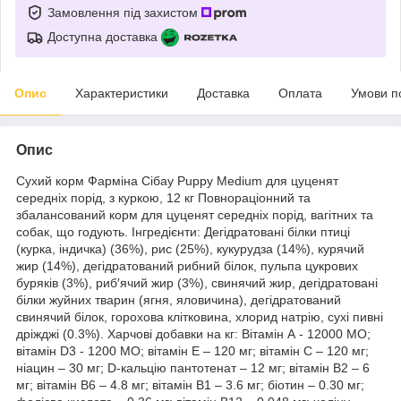
Замовлення під захистом
Доступна доставка
Опис
Характеристики
Доставка
Оплата
Умови п
Опис
Сухий корм Фарміна Сібау Puppy Medium для цуценят
середніх порід, з куркою, 12 кг Повнораціонний та
збалансований корм для цуценят середніх порід, вагітних та
собак, що годують. Інгредієнти: Дегідратовані білки птиці
(курка, індичка) (36%), рис (25%), кукурудза (14%), курячий
жир (14%), дегідратований рибний білок, пульпа цукрових
буряків (3%), риб′ячий жир (3%), свинячий жир, дегідратовані
білки жуйних тварин (ягня, яловичина), дегідратований
свинячий білок, горохова клітковина, хлорид натрію, сухі пивні
дріжджі (0.3%). Харчові добавки на кг: Вітамін А - 12000 МО;
вітамін D3 - 1200 МО; вітамін Е – 120 мг; вітамін С – 120 мг;
ніацин – 30 мг; D-кальцію пантотенат – 12 мг; вітамін В2 – 6
мг; вітамін В6 – 4.8 мг; вітамін В1 – 3.6 мг; біотин – 0.30 мг;