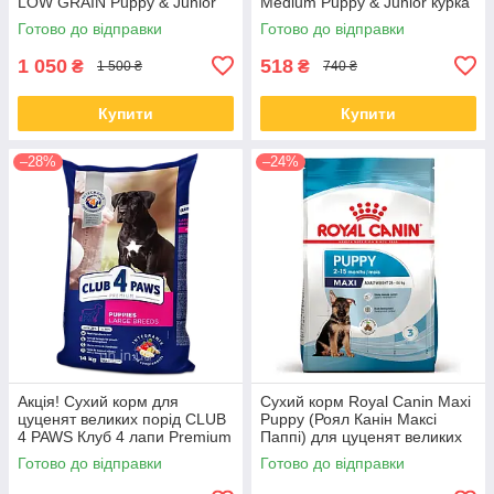
LOW GRAIN Puppy & Junior
Medium Puppy & Junior курка
оленина 2.5 кг (термін до
з рисом 3 кг (термін до 29.07)
Готово до відправки
Готово до відправки
26.09)
1 050
518
₴
₴
1 500 ₴
740 ₴
Купити
Купити
–28%
–24%
Акція! Сухий корм для
Сухий корм Royal Canin Maxi
цуценят великих порід CLUB
Puppy (Роял Канін Максі
4 PAWS Клуб 4 лапи Premium
Паппі) для цуценят великих
for puppies of large breeds
порід з 2-15 місяців, 15 КГ
Готово до відправки
Готово до відправки
Chicken з куркою 14 кг