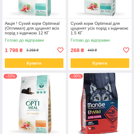
Акція ! Сухий корм Optimeal
Сухий корм Optimeal для
(Оптимил) для цуценят всіх
цуценят усіх порід з індичкою
порід з індичкою 12 КГ
1.5 КГ
Готово до відправки
Готово до відправки
1 798
268
₴
₴
3 268 ₴
449 ₴
Купити
Купити
–33%
–30%