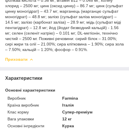
фолієва кислота – 0.36 мг; вітамін В12 – 0.048 мг; холіну
хлорид – 2500 мг; цинк (оксид цинку) – 86.7 мг; цинк (сульфат
цинку моногідрат) – 43.7 мг; марганець (марганцю сульфат
моногідрат) – 48.8 мг; залізо (сульфат заліза моногідрат) –
14.5 мг; залізо (карбонат заліза) – 28.9 мг; мідь (сульфат міді
пентагідрат) – 12.8 мг; йод (йодат безводний кальцій) - 1.56
мг; селен (селеніт натрію) – 0.101 мг; DL-метіонін, технічно
чистий – 2500 мг. Поживні речовини: сирий білок – 31.00%;
сирі жири та олії – 21.00%; сира клітковина – 1.90%; сира зола
– 7.50%; кальцій – 1.20%; фосфор – 0.91%.
Приховати
Характеристики
Основні характеристики
Виробник
Farmina
Країна виробник
Італія
Клас корму
Супер-преміум
Вага упаковки
12 кг
Основні інгредієнти
Курка