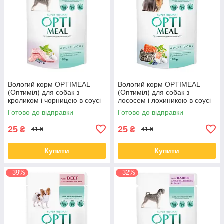
Вологий корм OPTIMEAL
Вологий корм OPTIMEAL
(Оптиміл) для собак з
(Оптиміл) для собак з
кроликом і чорницею в соусі
лососем і лохиникою в соусі
100 ГР від 12 шт.
100 ГР від 12 шт.
Готово до відправки
Готово до відправки
25
25
₴
₴
41 ₴
41 ₴
Купити
Купити
–39%
–32%