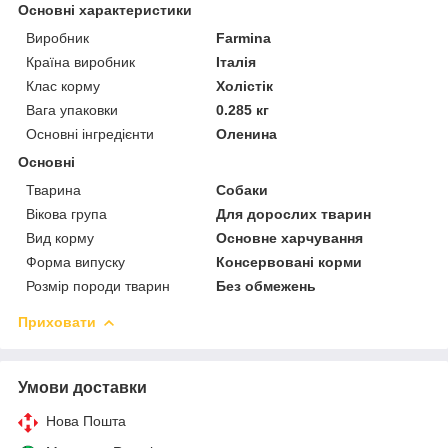
Основні характеристики
Виробник
Farmina
Країна виробник
Італія
Клас корму
Холістік
Вага упаковки
0.285 кг
Основні інгредієнти
Оленина
Основні
Тварина
Собаки
Вікова група
Для дорослих тварин
Вид корму
Основне харчування
Форма випуску
Консервовані корми
Розмір породи тварин
Без обмежень
Приховати
Умови доставки
Нова Пошта