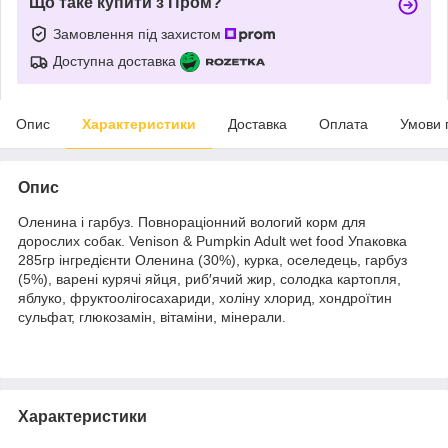
Що таке купити з Пром?
Замовлення під захистом
Доступна доставка
Опис
Характеристики
Доставка
Оплата
Умови 
Опис
Оленина і гарбуз. Повнораціонний вологий корм для
дорослих собак. Venison & Pumpkin Adult wet food Упаковка
285гр інгредієнти Оленина (30%), курка, оселедець, гарбуз
(5%), варені курячі яйця, риб′ячий жир, солодка картопля,
яблуко, фруктоолігосахариди, холіну хлорид, хондроїтин
сульфат, глюкозамін, вітаміни, мінерали.
Характеристики