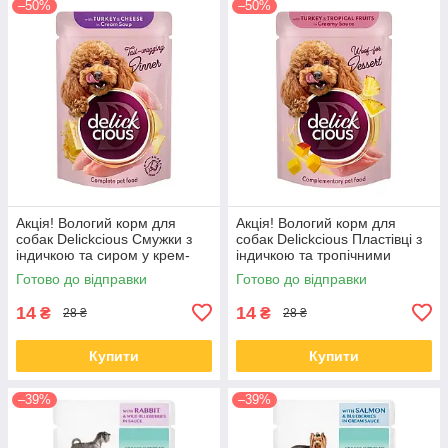
–50%
–50%
Акція! Вологий корм для
Акція! Вологий корм для
собак Delickcious Смужки з
собак Delickcious Пластівці з
індичкою та сиром у крем-
індичкою та тропічними
супі 85 гр 12 шт
фруктами у вершковому соусі
Готово до відправки
Готово до відправки
80 гр 12 шт
14
14
₴
₴
28 ₴
28 ₴
Купити
Купити
–39%
–39%