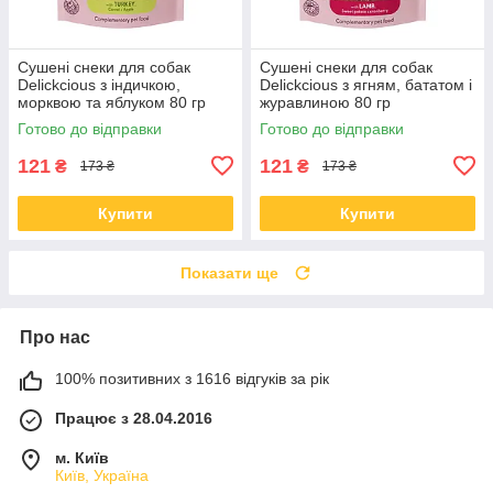
Сушені снеки для собак
Сушені снеки для собак
Delickcious з індичкою,
Delickcious з ягням, бататом і
морквою та яблуком 80 гр
журавлиною 80 гр
Готово до відправки
Готово до відправки
121
121
₴
₴
173 ₴
173 ₴
Купити
Купити
Показати ще
Про нас
100% позитивних з 1616 відгуків за рік
Працює з 28.04.2016
м. Київ
Київ, Україна