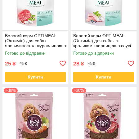
Вологий корм OPTIMEAL
Вологий корм OPTIMEAL
(Оптиміл) для собак
(Оптиміл) для собак з
яловичиною та журавлиною в
кроликом і чорницею в соусі
желе 100 ГР від 12 шт.
100 ГР від 12 шт.
Готово до відправки
Готово до відправки
25
28
₴
₴
41 ₴
41 ₴
Купити
Купити
–30%
–30%