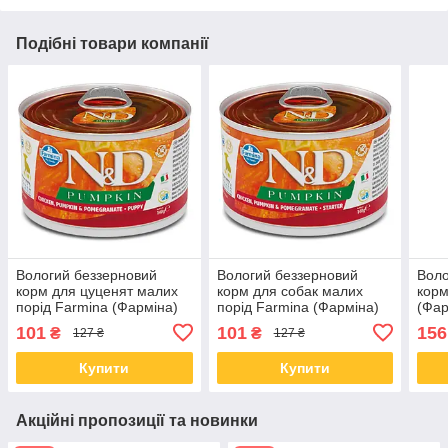
Подібні товари компанії
Вологий беззерновий
Вологий беззерновий
Воло
корм для цуценят малих
корм для собак малих
корм
порід Farmina (Фарміна)
порід Farmina (Фарміна)
(Фар
MINI з куркою та гарбузом
MINI з куркою та гарбузом
з яг
101
101
156
₴
₴
127 ₴
127 ₴
140 гр
140 гр
Купити
Купити
Акційні пропозиції та новинки