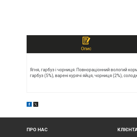
Опис
Ягня, гарбуз і чорниця. Повнораціонний вологий корм
гарбуз (5%), варені курячі яйця, чорниця (2%), соло
ПРО НАС
КЛІЄНТ