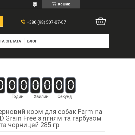
Кошик
+380 (98) 507-07-07
ТА ОПЛАТА
БЛОГ
0
0
0
0
0
0
0
Годин
Хвилин
Секунд
ерновий корм для собак Farmina
 Grain Free з ягням та гарбузом
та чорницей 285 гр