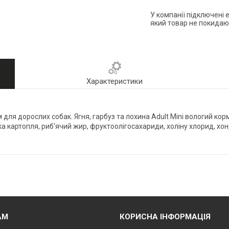
У компанії підключені 
який товар не покидаю
Характеристики
 для дорослих собак. Ягня, гарбуз та лохина Adult Mini вологий кор
дка картопля, риб′ячий жир, фруктоолігосахариди, холіну хлорид, хон
АМ
КОРИСНА ІНФОРМАЦІЯ