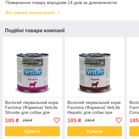
Повернення товару впродовж 14 днів за домовленістю
Всі умови повернення
Подібні товари компанії
Вологий лікувальний корм
Вологий лікувальний корм
Воло
Farmina (Фарміна) VetLife
Farmina (Фарміна) VetLife
Farm
Struvite для собак для
Hepatic для собак при
Conv
розчинення струвітних
хронічній печінковій
для 
185
185
185
₴
₴
233 ₴
233 ₴
уролітів 300 гр
недостатності 300 гр
харч
300 
Купити
Купити