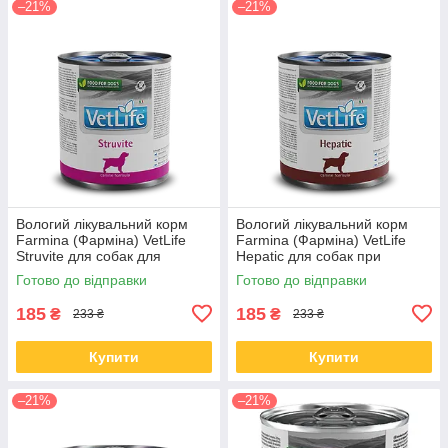
–21%
–21%
Вологий лікувальний корм
Вологий лікувальний корм
Farmina (Фарміна) VetLife
Farmina (Фарміна) VetLife
Struvite для собак для
Hepatic для собак при
розчинення струвітних
хронічній печінковій
Готово до відправки
Готово до відправки
уролітів 300 гр
недостатності 300 гр
185
185
₴
₴
233 ₴
233 ₴
Купити
Купити
–21%
–21%