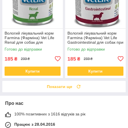
Вологий лікувальний корм
Вологий лікувальний корм
Farmina (Фарміна) Vet Life
Farmina (Фарміна) Vet Life
Renal для собак для
Gastrointestinal для собак при
підтримки функції нирок 300
захворюванні ШКТ 300 гр
Готово до відправки
Готово до відправки
гр
185
185
₴
₴
233 ₴
233 ₴
Купити
Купити
Показати ще
Про нас
100% позитивних з 1616 відгуків за рік
Працює з 28.04.2016