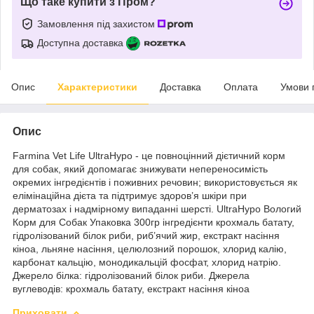
Що таке купити з Пром?
Замовлення під захистом
Доступна доставка
Опис
Характеристики
Доставка
Оплата
Умови 
Опис
Farmina Vet Life UltraHypo - це повноцінний дієтичний корм
для собак, який допомагає знижувати непереносимість
окремих інгредієнтів і поживних речовин; використовується як
елімінаційна дієта та підтримує здоров’я шкіри при
дерматозах і надмірному випаданні шерсті. UltraHypo Вологий
Корм для Собак Упаковка 300гр інгредієнти крохмаль батату,
гідролізований білок риби, риб’ячий жир, екстракт насіння
кіноа, льняне насіння, целюлозний порошок, хлорид калію,
карбонат кальцію, монодикальцій фосфат, хлорид натрію.
Джерело білка: гідролізований білок риби. Джерела
вуглеводів: крохмаль батату, екстракт насіння кіноа
Приховати