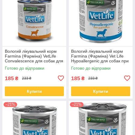
Вологий лікувальний корм
Вологий лікувальний корм
Farmina (Фарміна) VetLife
Farmina (Фарміна) Vet Life
Convalescence для собак для
Hypoallergenic для собак при
відновлення харчування та
харчовій алергії 300 гр
Готово до відправки
Готово до відправки
одужання 300 гр
185
185
₴
₴
233 ₴
233 ₴
Купити
Купити
–21%
–21%