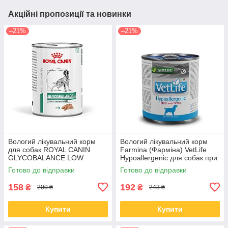
Акційні пропозиції та новинки
–21%
–21%
Вологий лікувальний корм
Вологий лікувальний корм
для собак ROYAL CANIN
Farmina (Фарміна) VetLife
GLYCOBALANCE LOW
Hypoallergenic для собак при
CARBOHYDRATE DOG (Роял
харчовій алергії з качкою та
Готово до відправки
Готово до відправки
Канін Глюкобеленс) 410 гр
картоплею 300 гр
158
192
₴
₴
200 ₴
243 ₴
Купити
Купити