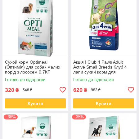
Сухой корм Optimeal
Акція ! Club 4 Paws Adult
(Оптиміл) для собак малих
Active Small Breeds Клуб 4
порід з лососем 0.7КГ
лапи сухий корм для
активних собак малих порід,
Готово до відправки
Готово до відправки
5 кг
320
620
₴
₴
548 ₴
983 ₴
Купити
Купити
–36%
–35%