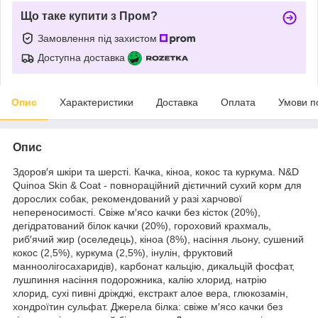
Що таке купити з Пром?
Замовлення під захистом
Доступна доставка
Опис
Характеристики
Доставка
Оплата
Умови п
Опис
Здоров′я шкіри та шерсті. Качка, кіноа, кокос та куркума. N&D
Quinoa Skin & Coat - повнораційний дієтичний сухий корм для
дорослих собак, рекомендований у разі харчової
непереносимості. Свіже м′ясо качки без кісток (20%),
дегідратований білок качки (20%), гороховий крахмаль,
риб′ячий жир (оселедець), кіноа (8%), насіння льону, сушений
кокос (2,5%), куркума (2,5%), інулін, фруктовий
манноолігосахаридів), карбонат кальцію, дикальцій фосфат,
лушпиння насіння подорожника, калію хлорид, натрію
хлорид, сухі пивні дріжджі, екстракт алое вера, глюкозамін,
хондроїтин сульфат. Джерела білка: свіже м′ясо качки без