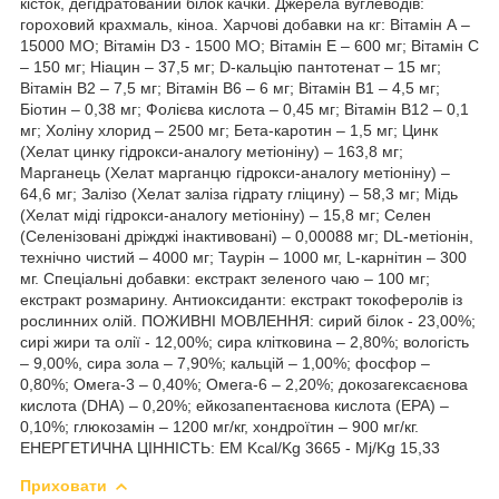
кісток, дегідратований білок качки. Джерела вуглеводів:
гороховий крахмаль, кіноа. Харчові добавки на кг: Вітамін А –
15000 МО; Вітамін D3 - 1500 МО; Вітамін Е – 600 мг; Вітамін С
– 150 мг; Ніацин – 37,5 мг; D-кальцію пантотенат – 15 мг;
Вітамін В2 – 7,5 мг; Вітамін В6 – 6 мг; Вітамін В1 – 4,5 мг;
Біотин – 0,38 мг; Фолієва кислота – 0,45 мг; Вітамін В12 – 0,1
мг; Холіну хлорид – 2500 мг; Бета-каротин – 1,5 мг; Цинк
(Хелат цинку гідрокси-аналогу метіоніну) – 163,8 мг;
Марганець (Хелат марганцю гідрокси-аналогу метіоніну) –
64,6 мг; Залізо (Хелат заліза гідрату гліцину) – 58,3 мг; Мідь
(Хелат міді гідрокси-аналогу метіоніну) – 15,8 мг; Селен
(Селенізовані дріжджі інактивовані) – 0,00088 мг; DL-метіонін,
технічно чистий – 4000 мг; Таурін – 1000 мг, L-карнітин – 300
мг. Спеціальні добавки: екстракт зеленого чаю – 100 мг;
екстракт розмарину. Антиоксиданти: екстракт токоферолів із
рослинних олій. ПОЖИВНІ МОВЛЕННЯ: сирий білок - 23,00%;
сирі жири та олії - 12,00%; сира клітковина – 2,80%; вологість
– 9,00%, сира зола – 7,90%; кальцій – 1,00%; фосфор –
0,80%; Омега-3 – 0,40%; Омега-6 – 2,20%; докозагексаєнова
кислота (DHA) – 0,20%; ейкозапентаєнова кислота (EPA) –
0,10%; глюкозамін – 1200 мг/кг, хондроїтин – 900 мг/кг.
ЕНЕРГЕТИЧНА ЦІННІСТЬ: EM Kcal/Kg 3665 - Mj/Kg 15,33
Приховати