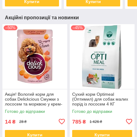
Купити
Купити
Акційні пропозиції та новинки
–50%
–45%
Акція! Вологий корм для
Сухий корм Optimeal
собак Delickcious Смужки з
(Оптимил) для собак малих
лососем та морквою у крем-
порід із лососем 4 КГ
супі 85 гр 12 шт
Готово до відправки
Готово до відправки
14
785
₴
₴
28 ₴
1 426 ₴
Купити
Купити