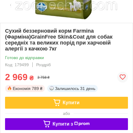
Сухий беззерновий корм Farmina
(Фарміна)GrainFree Skin&Coat для собак
середніх та великих порід при харчовій
алергії з качкою 7кг
Готово до відправки
Код: 179499
Роздріб
2 969
₴
3 758 ₴
Економія
789 ₴
Залишилось
31 день
Купити
або
Купити з