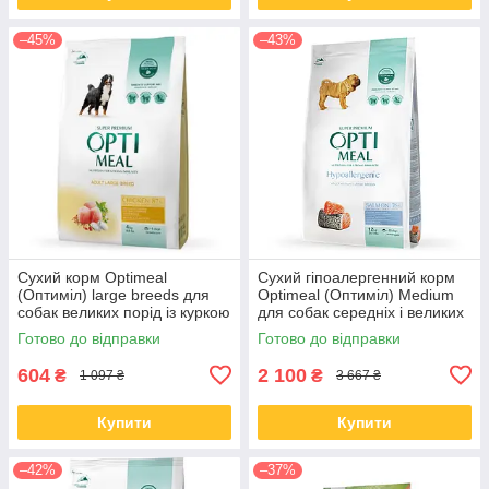
–45%
–43%
Сухий корм Optimeal
Сухий гіпоалергенний корм
(Оптиміл) large breeds для
Optimeal (Оптиміл) Medium
собак великих порід із куркою
для собак середніх і великих
4 КГ
порід с лососем 12 КГ
Готово до відправки
Готово до відправки
604
2 100
₴
₴
1 097 ₴
3 667 ₴
Купити
Купити
–42%
–37%