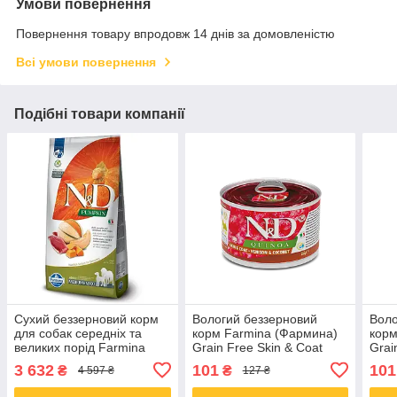
Умови повернення
Повернення товару впродовж 14 днів за домовленістю
Всі умови повернення
Подібні товари компанії
Сухий беззерновий корм
Вологий беззерновий
Воло
для собак середніх та
корм Farmina (Фармина)
корм
великих порід Farmina
Grain Free Skin & Coat
Grai
(Фарміна) MEDIUM &
MINI для собак малих
соба
3 632
101
101
₴
₴
4 597 ₴
127 ₴
MAXI з качкою 12 кг
порід при харчовій алергії
здор
з олениною 140 г
качк