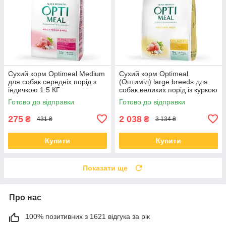
Сухий корм Optimeal Medium
Сухий корм Optimeal
для собак середніх порід з
(Оптиміл) large breeds для
індичкою 1.5 КГ
собак великих порід із куркою
12 КГ
Готово до відправки
Готово до відправки
275
2 038
₴
₴
431 ₴
3 134 ₴
Купити
Купити
Показати ще
Про нас
100% позитивних з 1621 відгука за рік