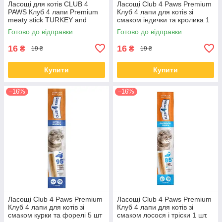
Ласощі для котів CLUB 4
Ласощі Club 4 Paws Premium
PAWS Клуб 4 лапи Premium
Клуб 4 лапи для котів зі
meaty stick TURKEY and
смаком індички та кролика 1
LAMB м'ясна паличка індичка
шт.
Готово до відправки
Готово до відправки
та ягня 5 гр
16
16
₴
₴
19 ₴
19 ₴
Купити
Купити
–16%
–16%
Ласощі Club 4 Paws Premium
Ласощі Club 4 Paws Premium
Клуб 4 лапи для котів зі
Клуб 4 лапи для котів зі
смаком курки та форелі 5 шт
смаком лосося і тріски 1 шт.