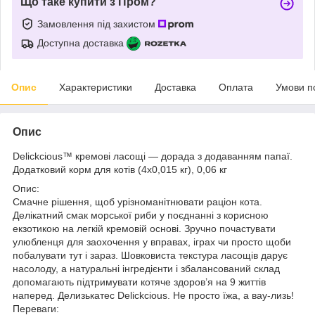
Що таке купити з Пром?
Замовлення під захистом
Доступна доставка
Опис
Характеристики
Доставка
Оплата
Умови п
Опис
Delickcious™ кремові ласощі — дорада з додаванням папаї.
Додатковий корм для котів (4х0,015 кг), 0,06 кг
Опис:
Смачне рішення, щоб урізноманітнювати раціон кота.
Делікатний смак морської риби у поєднанні з корисною
екзотикою на легкій кремовій основі. Зручно почастувати
улюбленця для заохочення у вправах, іграх чи просто щоби
побалувати тут і зараз. Шовковиста текстура ласощів дарує
насолоду, а натуральні інгредієнти і збалансований склад
допомагають підтримувати котяче здоров’я на 9 життів
наперед. Делизькатес Delickcious. Не просто їжа, а вау-лизь!
Переваги: