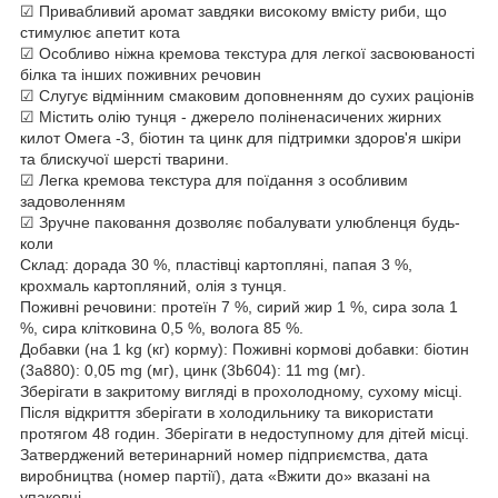
☑ Привабливий аромат завдяки високому вмісту риби, що
стимулює апетит кота
☑ Особливо ніжна кремова текстура для легкої засвоюваності
білка та інших поживних речовин
☑ Слугує відмінним смаковим доповненням до сухих раціонів
☑ Містить олію тунця - джерело поліненасичених жирних
килот Омега -3, біотин та цинк для підтримки здоров'я шкіри
та блискучої шерсті тварини.
☑ Легка кремова текстура для поїдання з особливим
задоволенням
☑ Зручне паковання дозволяє побалувати улюбленця будь-
коли
Склад: дорада 30 %, пластівці картопляні, папая 3 %,
крохмаль картопляний, олія з тунця.
Поживні речовини: протеїн 7 %, сирий жир 1 %, сира зола 1
%, сира клітковина 0,5 %, волога 85 %.
Добавки (на 1 kg (кг) корму): Поживні кормові добавки: біотин
(3a880): 0,05 mg (мг), цинк (3b604): 11 mg (мг).
Зберігати в закритому вигляді в прохолодному, сухому місці.
Після відкриття зберігати в холодильнику та використати
протягом 48 годин. Зберігати в недоступному для дітей місці.
Затверджений ветеринарний номер підприємства, дата
виробництва (номер партії), дата «Вжити до» вказані на
упаковці.