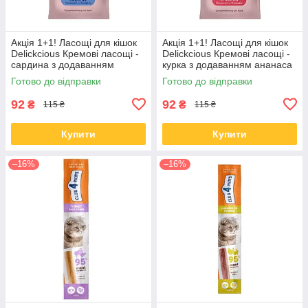
Акція 1+1! Ласощі для кішок
Акція 1+1! Ласощі для кішок
Delickcious Кремові ласощі -
Delickcious Кремові ласощі -
сардина з додаванням
курка з додаванням ананаса
гарбуза 60 гр
60 гр
Готово до відправки
Готово до відправки
92
92
₴
₴
115 ₴
115 ₴
Купити
Купити
–16%
–16%