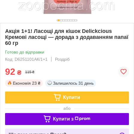
Акція 1+1! Ласощі для кішок Delickcious
Кремові ласощі — дорада з додаванням папаї
60 гр
Готово до відправки
Код: D6251101АК/1+1
Роздріб
92
₴
115 ₴
Економія
23 ₴
Залишилось
31 день
Купити
або
Купити з