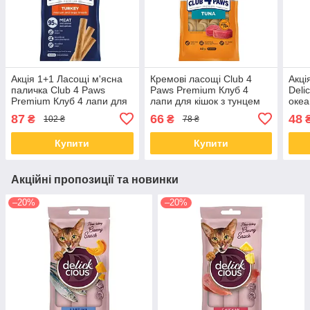
Акція 1+1 Ласощі м'ясна
Кремові ласощі Club 4
Акці
паличка Club 4 Paws
Paws Premium Клуб 4
Deli
Premium Клуб 4 лапи для
лапи для кішок з тунцем
океа
собак середніх та великих
60 гр
87
66
48
₴
₴
102 ₴
78 ₴
порід з індичкою 60 гр
Купити
Купити
Акційні пропозиції та новинки
–20%
–20%