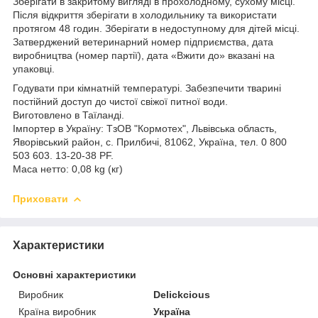
Зберігати в закритому вигляді в прохолодному, сухому місці.
Після відкриття зберігати в холодильнику та використати
протягом 48 годин. Зберігати в недоступному для дітей місці.
Затверджений ветеринарний номер підприємства, дата
виробництва (номер партії), дата «Вжити до» вказані на
упаковці.
Годувати при кімнатній температурі. Забезпечити тварині
постійний доступ до чистої свіжої питної води.
Виготовлено в Таїланді.
Імпортер в Україну: ТзОВ "Кормотех", Львівська область,
Яворівський район, с. Прилбичі, 81062, Україна, тел. 0 800
503 603. 13-20-38 PF.
Маса нетто: 0,08 kg (кг)
Приховати
Характеристики
Основні характеристики
Виробник
Delickcious
Країна виробник
Україна