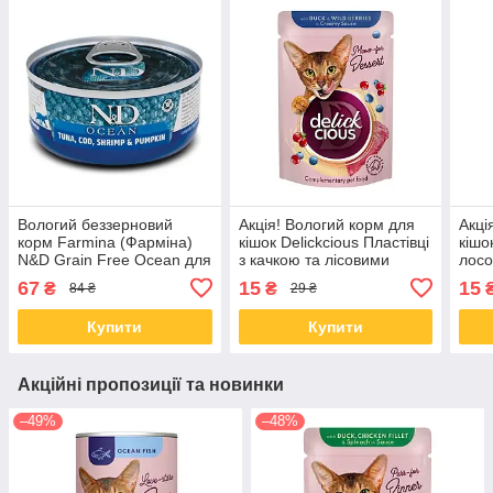
Вологий беззерновий
Акція! Вологий корм для
Акці
корм Farmina (Фарміна)
кішок Delickcious Пластівці
кішо
N&D Grain Free Ocean для
з качкою та лісовими
лосо
кішок, з тунцем,
ягодами у вершковому
супі
67
15
15
₴
₴
84 ₴
29 ₴
креветками та гарбузом
соусі 80 гр 12 шт
70 гр
Купити
Купити
Акційні пропозиції та новинки
–49%
–48%