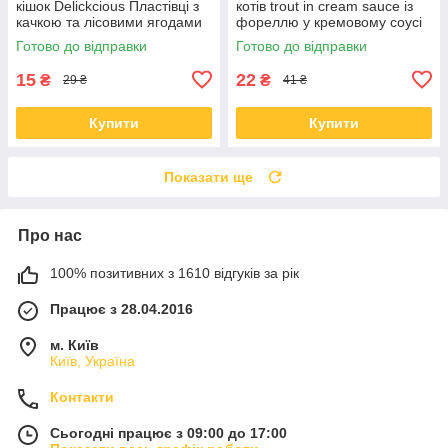
кішок Delickcious Пластівці з
котів trout in cream sauce із
качкою та лісовими ягодами
фореллю у кремовому соусі
у вершковому соусі 80 гр 12
85 гр * 12 шт
Готово до відправки
Готово до відправки
шт
15
22
₴
₴
29 ₴
41 ₴
Купити
Купити
Показати ще
Про нас
100% позитивних з 1610 відгуків за рік
Працює з 28.04.2016
м. Київ
Київ, Україна
Контакти
Сьогодні працює з 09:00 до 17:00