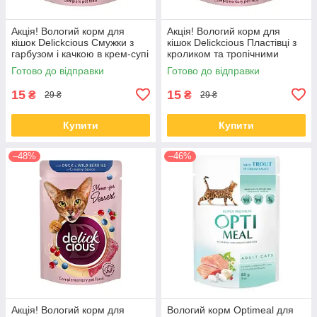
Акція! Вологий корм для
Акція! Вологий корм для
кішок Delickcious Смужки з
кішок Delickcious Пластівці з
гарбузом і качкою в крем-супі
кроликом та тропічними
85 гр 12 шт
фруктами у вершковому соусі
Готово до відправки
Готово до відправки
80 гр 12 шт
15
15
₴
₴
29 ₴
29 ₴
Купити
Купити
–48%
–46%
Акція! Вологий корм для
Вологий корм Optimeal для