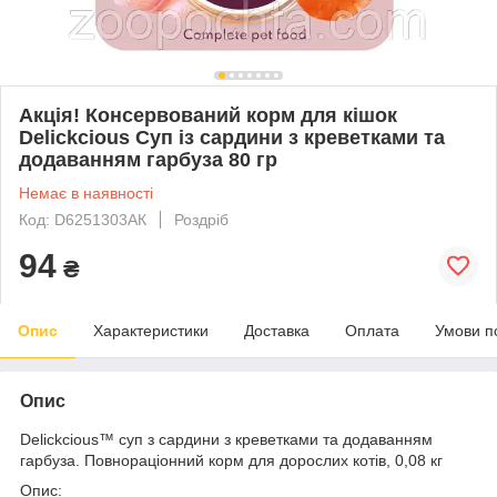
Акція! Консервований корм для кішок
Delickcious Суп із сардини з креветками та
додаванням гарбуза 80 гр
Немає в наявності
Код: D6251303АК
Роздріб
94
₴
Опис
Характеристики
Доставка
Оплата
Умови п
Опис
Delickcious™ суп з сардини з креветками та додаванням
гарбуза. Повнораціонний корм для дорослих котів, 0,08 кг
Опис: