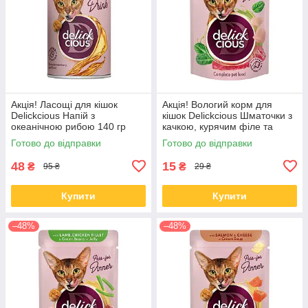
Акція! Ласощі для кішок
Акція! Вологий корм для
Delickcious Напій з
кішок Delickcious Шматочки з
океанічною рибою 140 гр
качкою, курячим філе та
шпинатом у соусі 85 гр 12 шт
Готово до відправки
Готово до відправки
48
15
₴
₴
95 ₴
29 ₴
Купити
Купити
–48%
–48%