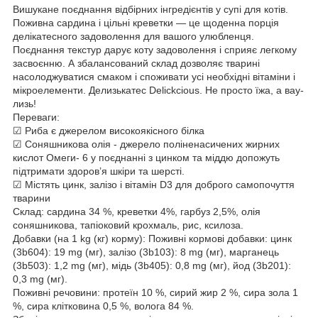
Вишукане поєднання відбірних інгредієнтів у супі для котів.
Поживна сардина і цільні креветки — це щоденна порція
делікатесного задоволення для вашого улюбленця.
Поєднання текстур дарує коту задоволення і сприяє легкому
засвоєнню. А збалансований склад дозволяє тварині
насолоджуватися смаком і споживати усі необхідні вітаміни і
мікроелементи. Делизькатес Delickcious. Не просто їжа, а вау-
лизь!
Переваги:
☑ Риба є джерелом високоякісного білка
☑ Соняшникова олія - джерело поліненасичених жирних
кислот Омеги- 6 у поєднанні з цинком та міддю допожуть
підтримати здоров’я шкіри та шерсті.
☑ Містять цинк, залізо і вітамін D3 для доброго самопочуття
тварини
Склад: сардина 34 %, креветки 4%, гарбуз 2,5%, олія
соняшникова, тапіоковий крохмаль, рис, ксилоза.
Добавки (на 1 kg (кг) корму): Поживні кормові добавки: цинк
(3b604): 19 mg (мг), залізо (3b103): 8 mg (мг), марганець
(3b503): 1,2 mg (мг), мідь (3b405): 0,8 mg (мг), йод (3b201):
0,3 mg (мг).
Поживні речовини: протеїн 10 %, сирий жир 2 %, сира зола 1
%, сира клітковина 0,5 %, волога 84 %.