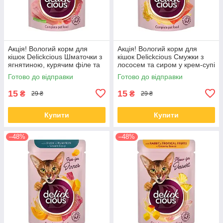
Акція! Вологий корм для
Акція! Вологий корм для
кішок Delickcious Шматочки з
кішок Delickcious Смужки з
ягнятиною, курячим філе та
лососем та сиром у крем-супі
квасолею спаржевою в желе
85 гр 12 шт
Готово до відправки
Готово до відправки
85 гр 12 шт
15
15
₴
₴
29 ₴
29 ₴
Купити
Купити
–48%
–48%