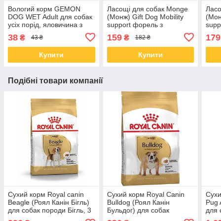
Вологий корм GEMON
Ласощі для собак Monge
Ласо
DOG WET Adult для собак
(Монж) Gift Dog Mobility
(Мон
усіх порід, яловичина з
support форель з
supp
шинкою 100 гр від 24 шт.
босвелією 45 гр
гр
38
159
179
₴
₴
43 ₴
182 ₴
Купити
Купити
Подібні товари компанії
Сухий корм Royal canin
Сухий корм Royal Canin
Сухи
Beagle (Роял Канін Бігль)
Bulldog (Роял Канін
Pug 
для собак породи Бігль, 3
Бульдог) для собак
для 
кг
породи бульдог, 3КГ