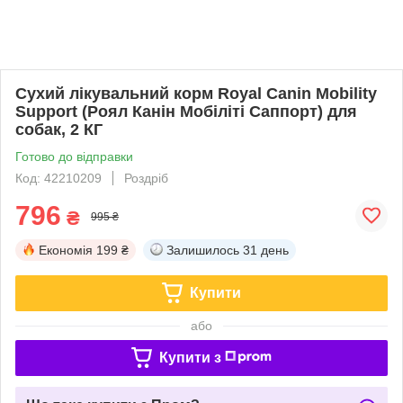
Сухий лікувальний корм Royal Canin Mobility
Support (Роял Канін Мобіліті Саппорт) для
собак, 2 КГ
Готово до відправки
Код: 42210209
Роздріб
796
₴
995 ₴
Економія
199 ₴
Залишилось
31 день
Купити
або
Купити з