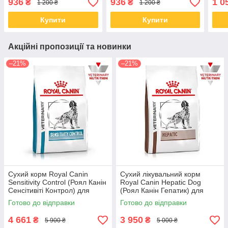
936
936
1 0
₴
₴
1 200 ₴
1 200 ₴
Купити
Купити
Акційні пропозиції та новинки
–21%
–21%
Сухий корм Royal Сanin
Сухий лікувальний корм
Sensitivity Control (Роял Канін
Royal Canin Hepatic Dog
Сенсітивіті Контрол) для
(Роял Канін Гепатик) для
собак у разі харчової алергії
собак у разі захворювання
Готово до відправки
Готово до відправки
14 КГ
печінки, 12 КГ
4 661
3 950
₴
₴
5 900 ₴
5 000 ₴