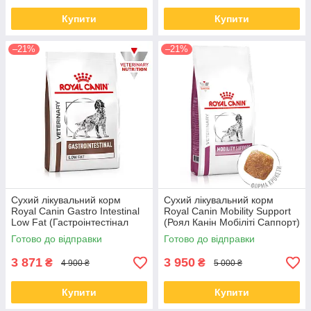
Купити
Купити
–21%
–21%
Сухий лікувальний корм
Сухий лікувальний корм
Royal Canin Gastro Intestinal
Royal Canin Mobility Support
Low Fat (Гастроінтестінал
(Роял Канін Мобіліті Саппорт)
Лов Фет) для собак 12 кг
для собак 12 КГ
Готово до відправки
Готово до відправки
3 871
3 950
₴
₴
4 900 ₴
5 000 ₴
Купити
Купити