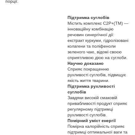
порції.
Підтримка суглобів
Містить комплекс C2P+(ТМ) —
інноваційну комбінацію
речовин синергічної дії:
екстракт куркуми, гідролізовані
колагени та поліфеноли
зеленого чаю, відомі своєю
сприятливою дією на суглоби.
Научно доказано
Сприяє покращенню
рухливості суглобів, підвищує
якість життя тварини.
Підтримка рухливості
суглобів
Завдяки високій смаковій
привабливості продукт сприяє
регулярному підтримці
рухливості суглобів.
Помірний уміст енергії
Помірна калорійність сприяє
підтримці оптимальної ваги та