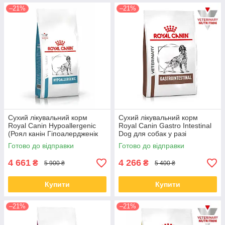
–21%
–21%
Сухий лікувальний корм
Сухий лікувальний корм
Royal Canin Hypoallergenic
Royal Canin Gastro Intestinal
(Роял канін Гіпоалердженік
Dog для собак у разі
Дог) для собак 14 КГ
порушення травлення від 1.5
Готово до відправки
Готово до відправки
року, 15 КГ
4 661
4 266
₴
₴
5 900 ₴
5 400 ₴
Купити
Купити
–21%
–21%