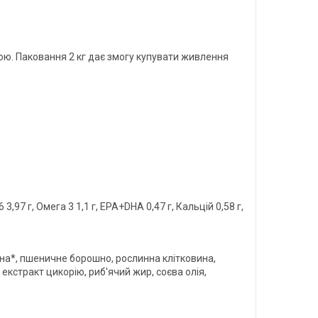
ною. Паковання 2 кг дає змогу купувати живлення
 3,97 г, Омега 3 1,1 г, EPA+DHA 0,47 г, Кальцій 0,58 г,
на*, пшеничне борошно, рослинна клітковина,
екстракт цикорію, риб'ячий жир, соєва олія,