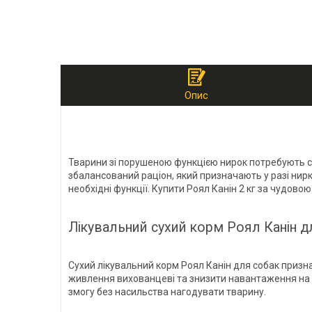
Опис
Тварини зі порушеною функцією нирок потребують сп
збалансований раціон, який призначають у разі нир
необхідні функції. Купити Роял Канін 2 кг за чудов
Лікувальний сухий корм Роял Канін д
Сухий лікувальний корм Роял Канін для собак призн
живлення вихованцеві та знизити навантаження на 
змогу без насильства нагодувати тварину.