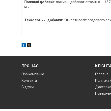
Поживні добавки:
поживні добавки: вітамін А — 15700
мг;
Технологічні добавки:
Кліноптилоліт осадового по
ПРО НАС
КЛІЄНТ
Про компанію
Головна
Контакти
Політика
Відгуки
Доставк
Поверненн