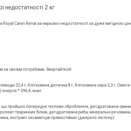
ої недостатності 2 кг
 Royal Canin Renal за ниркової недостатності за дуже вигідною ці
м за своїми потребами. Звертайтеся!
глеводи 32,4 г, Клітковина дієтична 8 г, Клітковина сира 2,3 г, Омега 6
 енергія * 396,4, ккал
, що пройшло попереднє теплове оброблення, дегідратована свини
лізат тваринних білків, дегідратована риба, мінеральні речовини, 
ика, екстракт оксамитців прямостійких (джерело лютеїну).