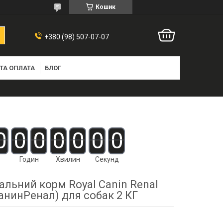
Кошик
+380 (98) 507-07-07
ТА ОПЛАТА
БЛОГ
0
0
0
0
0
0
0
Годин
Хвилин
Секунд
альний корм Royal Canin Renal
анинРенал) для собак 2 КГ