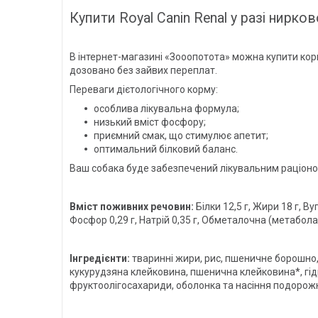
Купити Royal Canin Renal у разі нирков
В інтернет-магазині «Зооопотота» можна купити корм
дозовано без зайвих переплат.
Переваги дієтологічного корму:
особлива лікувальна формула;
низький вміст фосфору;
приємний смак, що стимулює апетит;
оптимальний білковий баланс.
Ваш собака буде забезпечений лікувальним раціоно
Вміст поживних речовин:
Білки 12,5 г, Жири 18 г, Ву
Фосфор 0,29 г, Натрій 0,35 г, Обметалочна (метабола)
Інгредієнти:
тваринні жири, рис, пшеничне борошно
кукурудзяна клейковина, пшенична клейковина*, гідро
фруктоолігосахариди, оболонка та насіння подорожн