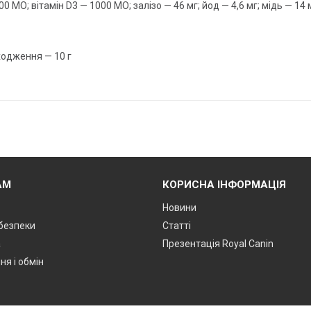
 МО; вітамін D3 — 1000 МО; залізо — 46 мг; йод — 4,6 мг; мідь — 14 
ходження — 10 г
АМ
КОРИСНА ІНФОРМАЦІЯ
Новини
 безпеки
Статті
а
Презентація Royal Canin
я і обмін