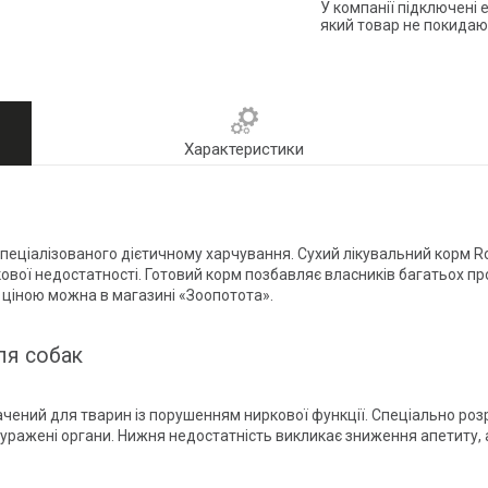
У компанії підключені 
який товар не покидаю
Характеристики
еціалізованого дієтичному харчування. Сухий лікувальний корм Ro
кової недостатності. Готовий корм позбавляє власників багатьох 
ою ціною можна в магазині «Зоопотота».
ля собак
ачений для тварин із порушенням ниркової функції. Спеціально р
уражені органи. Нижня недостатність викликає зниження апетиту, 