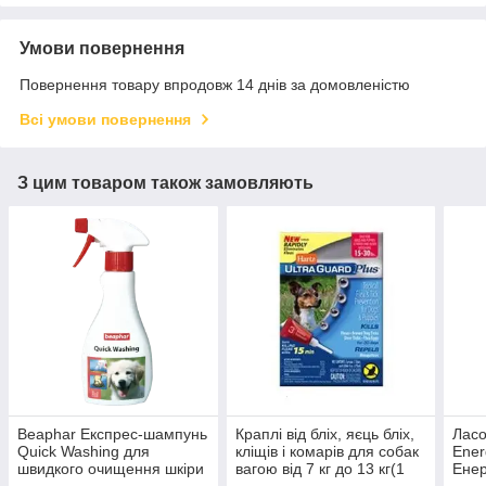
Умови повернення
Повернення товару впродовж 14 днів за домовленістю
Всі умови повернення
З цим товаром також замовляють
Beaphar Експрес-шампунь
Краплі від бліх, яєць бліх,
Ласо
Quick Washing для
кліщів і комарів для собак
Ener
швидкого очищення шкіри
вагою від 7 кг до 13 кг(1
Енер
та шерсті собак 250 мл
шт.)