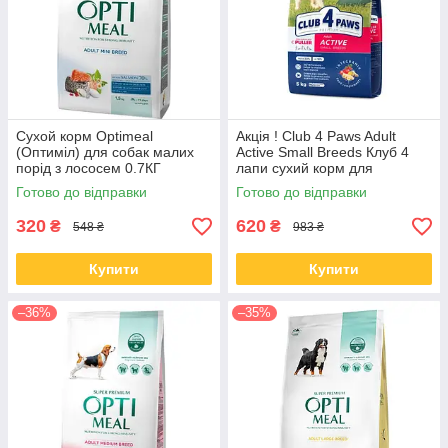
Сухой корм Optimeal
Акція ! Club 4 Paws Adult
(Оптиміл) для собак малих
Active Small Breeds Клуб 4
порід з лососем 0.7КГ
лапи сухий корм для
активних собак малих порід,
Готово до відправки
Готово до відправки
5 кг
320
620
₴
₴
548 ₴
983 ₴
Купити
Купити
–36%
–35%