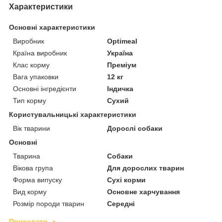
Характеристики
Основні характеристики
Виробник
Optimeal
Країна виробник
Україна
Клас корму
Преміум
Вага упаковки
12 кг
Основні інгредієнти
Індичка
Тип корму
Сухий
Користувальницькі характеристики
Вік тварини
Дорослі собаки
Основні
Тварина
Собаки
Вікова група
Для дорослих тварин
Форма випуску
Сухі корми
Вид корму
Основне харчування
Розмір породи тварин
Середні
Приховати