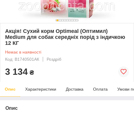
Акція! Сухий корм Optimeal (Оптимил)
Medium для собак середніх порід з індичкою
12 КГ
Немає в наявності
Код: B1740501АК
Роздріб
3 134
₴
Опис
Характеристики
Доставка
Оплата
Умови п
Опис