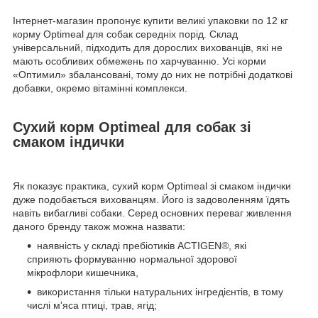
Інтернет-магазин пропонує купити великі упаковки по 12 кг
корму Optimeal для собак середніх порід. Склад
універсальний, підходить для дорослих вихованців, які не
мають особливих обмежень по харчуванню. Усі корми
«Оптимил» збалансовані, тому до них не потрібні додаткові
добавки, окремо вітамінні комплекси.
Сухий корм Optimeal для собак зі
смаком індички
Як показує практика, сухий корм Optimeal зі смаком індички
дуже подобається вихованцям. Його із задоволенням їдять
навіть вибагливі собаки. Серед основних переваг живлення
даного бренду також можна назвати:
наявність у складі пребіотиків ACTIGEN®, які
сприяють формуванню нормальної здорової
мікрофлори кишечника,
використання тільки натуральних інгредієнтів, в тому
числі м'яса птиці, трав, ягід;