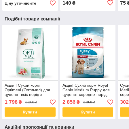
140
75
₴
Ціну уточнюйте
(13999)
Подібні товари компанії
Акція ! Сухий корм
Акція! Сухий корм Royal
Сухи
Optimeal (Оптимил) для
Canin Medium Puppy для
Medi
цуценят всіх порід з
цуценят середніх порід,
сере
індичкою 12 КГ
12 кг + 3 кг у подарунок
1.5 
1 798
2 856
302
₴
₴
3 268 ₴
3 360 ₴
Купити
Купити
Акційні пропозиції та новинки