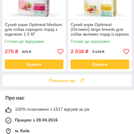
Сухий корм Optimeal Medium
Сухий корм Optimeal
для собак середніх порід з
(Оптиміл) large breeds для
індичкою 1.5 КГ
собак великих порід із куркою
12 КГ
Готово до відправки
Готово до відправки
275
2 038
₴
₴
431 ₴
3 134 ₴
Купити
Купити
Показати ще
Про нас
100% позитивних з 1617 відгуків за рік
Працює з 28.04.2016
м. Київ