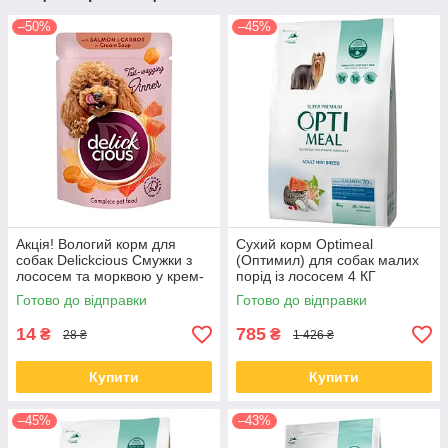
–50%
–45%
Акція! Вологий корм для
Сухий корм Optimeal
собак Delickcious Смужки з
(Оптимил) для собак малих
лососем та морквою у крем-
порід із лососем 4 КГ
супі 85 гр 12 шт
Готово до відправки
Готово до відправки
14
785
₴
₴
28 ₴
1 426 ₴
Купити
Купити
–45%
–43%