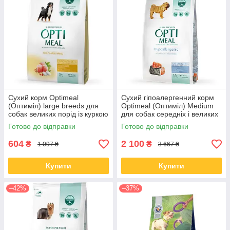
Сухий корм Optimeal
Сухий гіпоалергенний корм
(Оптиміл) large breeds для
Optimeal (Оптиміл) Medium
собак великих порід із куркою
для собак середніх і великих
4 КГ
порід с лососем 12 КГ
Готово до відправки
Готово до відправки
604
2 100
₴
₴
1 097 ₴
3 667 ₴
Купити
Купити
–42%
–37%