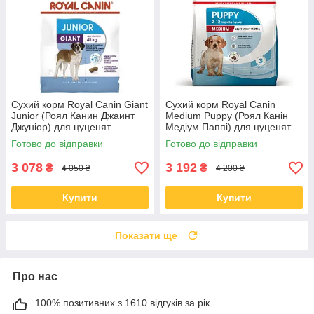
Сухий корм Royal Canin Giant
Сухий корм Royal Canin
Junior (Роял Канин Джаинт
Medium Puppy (Роял Канін
Джуніор) для цуценят
Медіум Паппі) для цуценят
гігантських порід, 15 КГ
середніх порід, 15 КГ
Готово до відправки
Готово до відправки
3 078
3 192
₴
₴
4 050 ₴
4 200 ₴
Купити
Купити
Показати ще
Про нас
100% позитивних з 1610 відгуків за рік