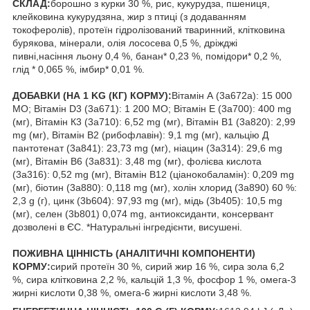
СКЛАД:
борошно з курки 30 %, рис, кукурудза, пшениця,
клейковина кукурудзяна, жир з птиці (з додаванням
токоферолів), протеїн гідролізований тваринний, клітковина
бурякова, мінерали, олія лососева 0,5 %, дріжджі
пивні,насіння льону 0,4 %, банан* 0,23 %, помідори* 0,2 %,
глід * 0,065 %, імбир* 0,01 %.
ДОБАВКИ (НА 1 KG (КГ) КОРМУ):
Вітамін А (3а672а): 15 000
МО; Вітамін D3 (3а671): 1 200 МО; Вітамін Е (3а700): 400 mg
(мг), Вітамін К3 (3а710): 6,52 mg (мг), Вітамін В1 (3а820): 2,99
mg (мг), Вітамін В2 (рибофлавін): 9,1 mg (мг), кальцію Д
пантотенат (3а841): 23,73 mg (мг), ніацин (3а314): 29,6 mg
(мг), Вітамін В6 (3а831): 3,48 mg (мг), фолієва кислота
(3а316): 0,52 mg (мг), Вітамін В12 (ціанокобаламін): 0,209 mg
(мг), біотин (3а880): 0,118 mg (мг), холін хлорид (3а890) 60 %:
2,3 g (г), цинк (3b604): 97,93 mg (мг), мідь (3b405): 10,5 mg
(мг), селен (3b801) 0,074 mg, антиоксиданти, консервант
дозволені в ЄС. *Натуральні інгредієнти, висушені.
ПОЖИВНА ЦІННІСТЬ (АНАЛІТИЧНІ КОМПОНЕНТИ)
КОРМУ:
сирий протеїн 30 %, сирий жир 16 %, сира зола 6,2
%, сира клітковина 2,2 %, кальцій 1,3 %, фосфор 1 %, омега-3
жирні кислоти 0,38 %, омега-6 жирні кислоти 3,48 %.