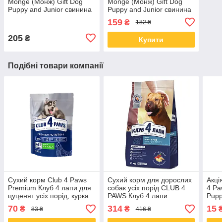
Monge (Монж) Gift Dog
Monge (Монж) Gift Dog
Puppy and Junior свинина
Puppy and Junior свинина
з ківі 100 гр
з молоком 45 гр
159
₴
182 ₴
205
₴
Купити
Подібні товари компанії
Сухий корм Club 4 Paws
Сухий корм для дорослих
Акці
Premium Клуб 4 лапи для
собак усіх порід CLUB 4
4 Pa
цуценят усіх порід, курка
PAWS Клуб 4 лапи
Pupp
400 грам
Premium Lamb and rice з
курк
70
314
15
₴
₴
83 ₴
416 ₴
ягнятком та рисом 2 кг
цуце