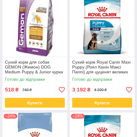
Сухий корм для собак
Сухий корм Royal Canin Maxi
GEMON (Жемон) DOG
Puppy (Роял Канін Максі
Medium Puppy & Junior курка
Паппі) для цуценят великих
з рисом 3 кг (термін до 29.07)
порід з 2-15 місяців, 15 КГ
Готово до відправки
Готово до відправки
518
3 192
₴
₴
740 ₴
4 200 ₴
Купити
Купити
–24%
–24%