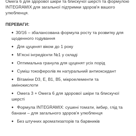
Омега 6 для здорової шкіри та блискучої шерсті та формулою
ІNTEGRAMIX для загальної підтримки здоров'я вашого
улюбленця.
ПЕРЕВАГИ:
30/16 – збалансована формула росту та розвитку для
щоденного годування
Для цуценят віком до 1 року
М’ясні інгредієнти №1 у складі
Оптимальна гранула для цуценят усіх порід
Суміш токоферолів як натуральний антиоксидант
Вітаміни D3, E, B1, B5, мікроелементи та
амінокислоти
Омега 3 + Омега 6 для здорової шкіри та блискучої
шерсті
Формула ІNTEGRAMIX: сушені томати, імбир, глід та
банани – для загального здоров’я улюбленця
Без штучних ароматизаторів та барвників