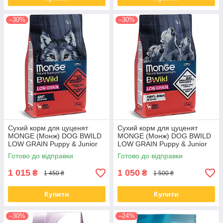
–30%
–30%
Сухий корм для цуценят
Сухий корм для цуценят
MONGE (Монж) DOG BWILD
MONGE (Монж) DOG BWILD
LOW GRAIN Puppy & Junior
LOW GRAIN Puppy & Junior
оленя 2.5 кг (термін до 06.09)
оленина 2.5 кг (термін до
Готово до відправки
Готово до відправки
26.09)
1 015
1 050
₴
₴
1 450 ₴
1 500 ₴
Купити
Купити
–30%
–24%