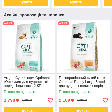
Купити
Купити
Акційні пропозиції та новинки
–45%
–33%
Акція ! Сухий корм Optimeal
Повнораціонний сухий корм
(Оптимил) для цуценят всіх
Optimeal Puppy Large Breed
порід з індичкою 12 КГ
для цуценят великих порід
індичка 12 КГ
Готово до відправки
Готово до відправки
1 798
2 189
₴
₴
3 268 ₴
3 268 ₴
Купити
Купити