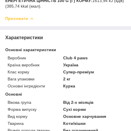
ЕНЕРГЕТИЧНА ЦІННІСТЬ 100 G (Г) КОРМУ:
1613,94 kJ (кДж)
(385,74 kkal (ккал).
Приховати
Характеристики
Основні характеристики
Виробник
Club 4 paws
Країна виробник
Україна
Клас корму
Супер-преміум
Вага упаковки
2 кг
Основні інгредієнти
Курка
Основні
Вікова група
Від 2-х місяців
Форма випуску
Сухі корми
Вид корму
Основне харчування
Тварина
Коти/кішки
Розмір породи тварин
Без ограничений