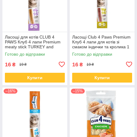
Ласощі для котів CLUB 4
Ласощі Club 4 Paws Premium
PAWS Клуб 4 лапи Premium
Клуб 4 лапи для котів зі
meaty stick TURKEY and
смаком індички та кролика 1
LAMB м'ясна паличка індичка
шт.
Готово до відправки
Готово до відправки
та ягня 5 гр
16
16
₴
₴
19 ₴
19 ₴
Купити
Купити
–16%
–15%