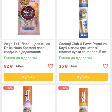
Акція 1+1! Ласощі для кішок
Ласощі Club 4 Paws Premium
Delickcious Кремові ласощі -
Клуб 4 лапи для котів зі
сардина з додаванням
смаком курки та форелі 5 шт
гарбуза 60 гр
Готово до відправки
Готово до відправки
92
16
₴
₴
115 ₴
19 ₴
Купити
Купити
–16%
–16%