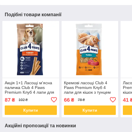
Подібні товари компанії
Акція 1+1 Ласощі м'ясна
Кремові ласощі Club 4
Ласо
паличка Club 4 Paws
Paws Premium Клуб 4
Prem
Premium Клуб 4 лапи для
лапи для кішок з тунцем
кішо
собак середніх та великих
60 гр
лосо
87
66
41
₴
₴
102 ₴
78 ₴
порід з індичкою 60 гр
Купити
Купити
Акційні пропозиції та новинки