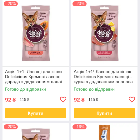
–20%
–20%
Акція 1+1! Ласощі для кішок
Акція 1+1! Ласощі для кішок
Delickcious Кремові ласощі —
Delickcious Кремові ласощі -
дорада з додаванням папаї
курка з додаванням ананаса
60 гр
60 гр
Готово до відправки
Готово до відправки
92
92
₴
₴
115 ₴
115 ₴
Купити
Купити
–20%
–16%