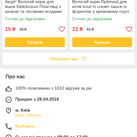
Акція! Вологий корм для
Вологий корм Optimeal для
кішок Delickcious Пластівці з
котів trout in cream sauce із
качкою та лісовими ягодами
фореллю у кремовому соусі
у вершковому соусі 80 гр 12
85 гр * 12 шт
Готово до відправки
Готово до відправки
шт
15
22
₴
₴
29 ₴
41 ₴
Купити
Купити
Показати ще
Про нас
100% позитивних з 1610 відгуків за рік
Працює з 28.04.2016
м. Київ
Київ, Україна
Контакти