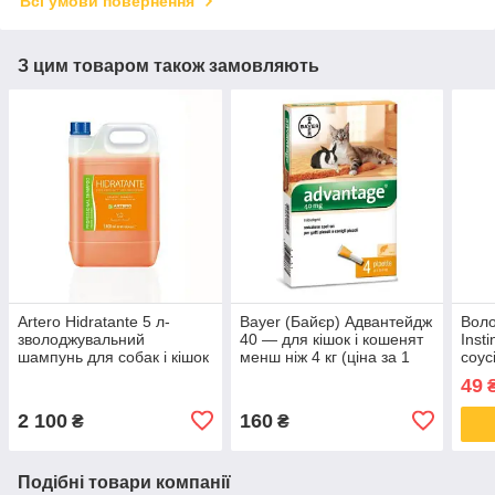
Всі умови повернення
З цим товаром також замовляють
Artero Hidratante 5 л-
Bayer (Байєр) Адвантейдж
Воло
зволоджувальний
40 — для кішок і кошенят
Insti
шампунь для собак і кішок
менш ніж 4 кг (ціна за 1
соусі
(H625)
піпетку)
49
2 100
160
₴
₴
Подібні товари компанії