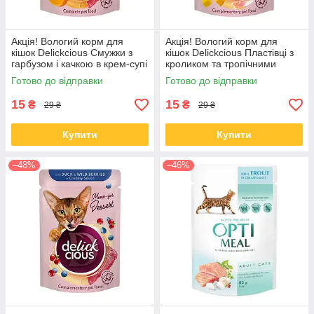
Акція! Вологий корм для
Акція! Вологий корм для
кішок Delickcious Смужки з
кішок Delickcious Пластівці з
гарбузом і качкою в крем-супі
кроликом та тропічними
85 гр 12 шт
фруктами у вершковому соусі
Готово до відправки
Готово до відправки
80 гр 12 шт
15
15
₴
₴
29 ₴
29 ₴
Купити
Купити
–48%
–46%