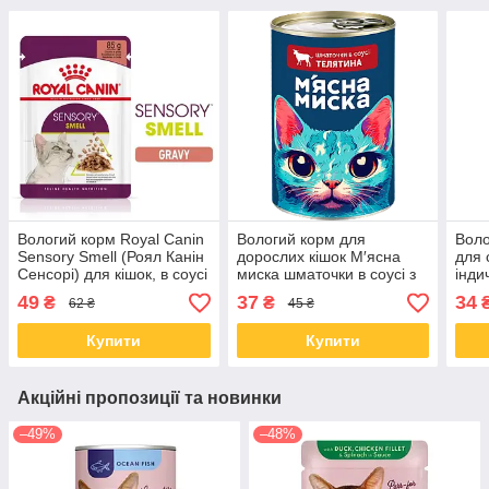
Вологий корм Royal Canin
Вологий корм для
Воло
Sensory Smell (Роял Канін
дорослих кішок М′ясна
для 
Сенсорі) для кішок, в соусі
миска шматочки в соусі з
інди
85 гр від 12 шт
телятиною 415 гр
соусі
49
37
34
₴
₴
62 ₴
45 ₴
Купити
Купити
Акційні пропозиції та новинки
–49%
–48%