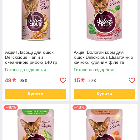
Акція! Ласощі для кішок
Акція! Вологий корм для
Delickcious Напій з
кішок Delickcious Шматочки з
океанічною рибою 140 гр
качкою, курячим філе та
шпинатом у соусі 85 гр 12 шт
Готово до відправки
Готово до відправки
48
15
₴
₴
95 ₴
29 ₴
Купити
Купити
–48%
–48%