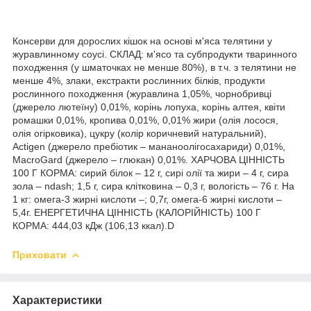
Консерви для дорослих кішок на основі м'яса телятини у
журавлинному соусі. СКЛАД: м'ясо та субпродукти тваринного
походження (у шматочках не менше 80%), в т.ч. з телятини не
менше 4%, злаки, екстракти рослинних білків, продукти
рослинного походження (журавлина 1,05%, чорнобривці
(джерело лютеїну) 0,01%, корінь лопуха, корінь алтея, квіти
ромашки 0,01%, кропива 0,01%, 0,01% жири (олія лосося,
олія огірковика), цукру (колір коричневий натуральний),
Actigen (джерело пребіотик – мананоолігосахариди) 0,01%,
MacroGard (джерело – глюкан) 0,01%. ХАРЧОВА ЦІННІСТЬ
100 Г КОРМА: сирий білок – 12 г, сирі олії та жири – 4 г, сира
зола – ndash; 1,5 г, сира клітковина – 0,3 г, вологість – 76 г. На
1 кг: омега-3 жирні кислоти –; 0,7г, омега-6 жирні кислоти –
5,4г. ЕНЕРГЕТИЧНА ЦІННІСТЬ (КАЛОРІЙНІСТЬ) 100 Г
КОРМА: 444,03 кДж (106,13 ккал).D
Приховати
Характеристики