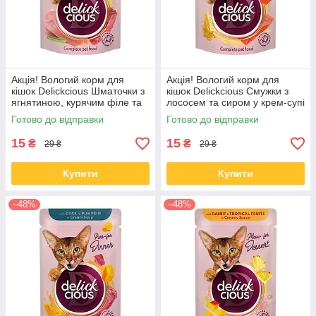
Акція! Вологий корм для
Акція! Вологий корм для
кішок Delickcious Шматочки з
кішок Delickcious Смужки з
ягнятиною, курячим філе та
лососем та сиром у крем-супі
квасолею спаржевою в желе
85 гр 12 шт
Готово до відправки
Готово до відправки
85 гр 12 шт
15
15
₴
₴
29 ₴
29 ₴
Купити
Купити
–48%
–48%