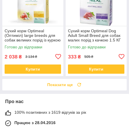
Сухий корм Optimeal
Сухий корм Optimeal Dog
(Оптиміл) large breeds для
Adult Small Breed для собак
собак великих порід із куркою
малих порід з качкою 1.5 КГ
12 КГ
Готово до відправки
Готово до відправки
2 038
333
₴
₴
3 134 ₴
505 ₴
Купити
Купити
Показати ще
Про нас
100% позитивних з 1619 відгуків за рік
Працює з 28.04.2016