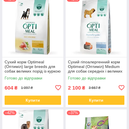
Сухий корм Optimeal
Сухий гіпоалергенний корм
(Оптиміл) large breeds для
Optimeal (Оптиміл) Medium
собак великих порід із куркою
для собак середніх і великих
4 КГ
порід с лососем 12 КГ
Готово до відправки
Готово до відправки
604
2 100
₴
₴
1 097 ₴
3 667 ₴
Купити
Купити
–42%
–37%