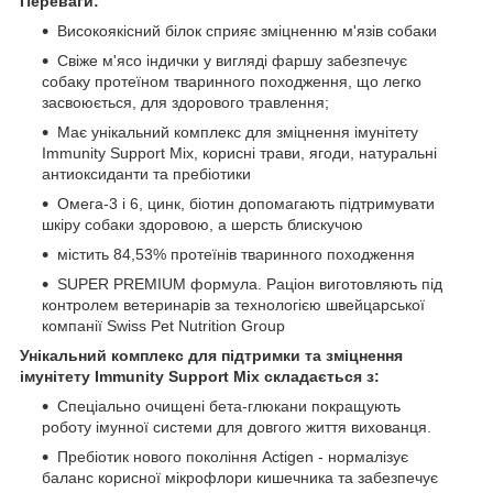
Переваги:
Високоякісний білок сприяє зміцненню м'язів собаки
Свіже м'ясо індички у вигляді фаршу забезпечує
собаку протеїном тваринного походження, що легко
засвоюється, для здорового травлення;
Має унікальний комплекс для зміцнення імунітету
Immunity Support Mix, корисні трави, ягоди, натуральні
антиоксиданти та пребіотики
Омега-3 і 6, цинк, біотин допомагають підтримувати
шкіру собаки здоровою, а шерсть блискучою
містить 84,53% протеїнів тваринного походження
SUPER PREMIUM формула. Раціон виготовляють під
контролем ветеринарів за технологією швейцарської
компанії Swiss Pet Nutrition Group
Унікальний комплекс для підтримки та зміцнення
імунітету Immunity Support Mix складається з:
Спеціально очищені бета-глюкани покращують
роботу імунної системи для довгого життя вихованця.
Пребіотик нового покоління Actigen - нормалізує
баланс корисної мікрофлори кишечника та забезпечує