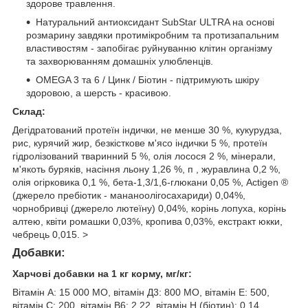
здорове травлення.
Натуральний антиоксидант SubStar ULTRA на основі
розмарину завдяки протимікробним та протизапальним
властивостям - запобігає руйнуванню клітин організму
та захворюванням домашніх улюбленців.
OMEGA 3 та 6 / Цинк / Біотин - підтримують шкіру
здоровою, а шерсть - красивою.
Склад:
Дегідратований протеїн індички, не менше 30 %, кукурудза,
рис, курячий жир, безкісткове м'ясо індички 5 %, протеїн
гідролізований тваринний 5 %, олія лосося 2 %, мінерали,
м'якоть буряків, насіння льону 1,26 %, п , журавлина 0,2 %,
олія огірковика 0,1 %, бета-1,3/1,6-глюкани 0,05 %, Actigen ®
(джерело пребіотик - мананоолігосахариди) 0,04%,
чорнобривці (джерело лютеїну) 0,04%, корінь лопуха, корінь
алтею, квіти ромашки 0,03%, кропива 0,03%, екстракт юкки,
чебрець 0,015. >
Добавки:
Харчові добавки на 1 кг корму, мг/кг:
Вітамін А: 15 000 МО, вітамін Д3: 800 МО, вітамін Е: 500,
вітамін С: 200, вітамін B6: 2,22, вітамін Н (біотин): 0,14,