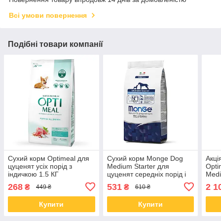
Всі умови повернення
Подібні товари компанії
Сухий корм Optimeal для
Сухий корм Monge Dog
Акці
цуценят усіх порід з
Medium Starter для
Opti
індичкою 1.5 КГ
цуценят середніх порід і
Medi
собак під час вагітності та
сере
268
531
2 1
₴
₴
449 ₴
610 ₴
лактації 1.5 КГ
12 К
Купити
Купити