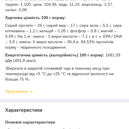
таурин: 1 100, цинк: 104,96, мідь: 11,24, марганець: 2,57,
селен: 0,08.
Харчова цінність 100 г корму:
Сирий протеїн – 26 г, сирий жир – 17 г, сира зола – 5,5 г, сира
клітковина – 1,2 г, кальцій – 1,05 г, фосфор – 0,8 г, магній –
0,09 г. На 1 кг: омега - 3 жирні кислоти – 7,1 г, в т. ч. EPA / DHA
-; 3,8 г, омега- 6 жирні кислоти – 36,4 р. 84,53% протеїнів
корму - тваринного походження.
Енергетична цінність (калорійність) 100 г корму:
1681,09
кДж (401,8 ккал).
Зберігати в закритій споживчій тарі в темному місці при
температурі від +5 °C до +25 °C та відносної вологості не
більше 75 %.
Приховати
Характеристики
Основні характеристики