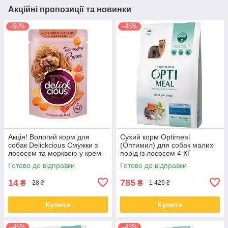
Акційні пропозиції та новинки
–50%
–45%
Акція! Вологий корм для
Сухий корм Optimeal
собак Delickcious Смужки з
(Оптимил) для собак малих
лососем та морквою у крем-
порід із лососем 4 КГ
супі 85 гр 12 шт
Готово до відправки
Готово до відправки
14
785
₴
₴
28 ₴
1 426 ₴
Купити
Купити
–45%
–43%