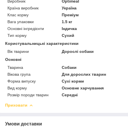
Виробник
Optimeal
Країна виробник
Україна
Клас корму
Преміум
Вага упаковки
1.5 кг
Основні інгредієнти
Індичка
Тип корму
Сухий
Користувальницькі характеристики
Вік тварини
Дорослі собаки
Основні
Тварина
Собаки
Вікова група
Для дорослих тварин
Форма випуску
Сухі корми
Вид корму
Основне харчування
Розмір породи тварин
Середні
Приховати
Умови доставки