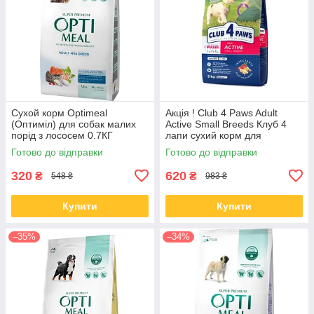
Сухой корм Optimeal
Акція ! Club 4 Paws Adult
(Оптиміл) для собак малих
Active Small Breeds Клуб 4
порід з лососем 0.7КГ
лапи сухий корм для
активних собак малих порід,
Готово до відправки
Готово до відправки
5 кг
320
620
₴
₴
548 ₴
983 ₴
Купити
Купити
–35%
–34%