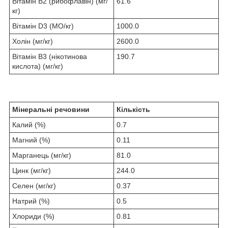
Вітамін B2 (рибофлавін) (мг/
61.6
кг)
Вітамін D3 (МО/кг)
1000.0
Холін (мг/кг)
2600.0
Вітамін B3 (нікотинова
190.7
кислота) (мг/кг)
Мінеральні речовини
Кількість
Калий (%)
0.7
Магний (%)
0.11
Марганець (мг/кг)
81.0
Цинк (мг/кг)
244.0
Ceлeн (мг/кг)
0.37
Натрий (%)
0.5
Хлориди (%)
0.81