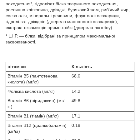
походження*, гідролізат білка тваринного походження,
рослинна клітковина, дріжджі, буряковий жом, риб'ячий жир,
соєва олія, мінеральні речовини, фруктоолігосахариди,
гідролі-зат дріжджів (джерело маннаноолігосахаридів),
екстракт оксамитців прямо-стійкі (джерело лютеїну).
* L.I.P. — білки, відібрані за принципом максимальної
засвоюваності.
вітаміни
Кількість
Вітамін B5 (пантотенова
68.0
кислота) (мг/кг)
Фолієва кислота (мг/кг)
14.2
Вітамін B6 (піридоксин) (мг/
49.8
кг)
Вітамін B1 (тіамін) (мг/кг)
17.1
Вітамін B12 (цианкобаламін)
0.18
(мг/кг)