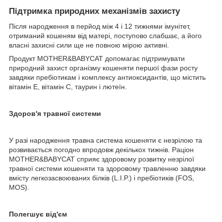
Підтримка природних механізмів захисту
Після народження в перйод між 4 і 12 тижнями імунітет,
отриманий кошеням від матері, поступово слабшає, а його
власні захисні сили ще не повною мірою активні.
Продукт MOTHER&BABYCAT допомагає підтримувати
природний захист організму кошеняти першої фази росту
завдяки пребіотикам і комплексу антиоксидантів, що містить
вітамін Е, вітамін С, таурин і лютеїн.
Здоров'я травної системи
У разі народження травна система кошеняти є незрілою та
розвивається погодно впродовж декількох тижнів. Раціон
MOTHER&BABYCAT сприяє здоровому розвитку незрілої
травної системи кошеняти та здоровому травленню завдяки
вмісту легкозасвоюваних білків (L.I.P.) і пребіотиків (FOS,
MOS).
Полегшує від'єм