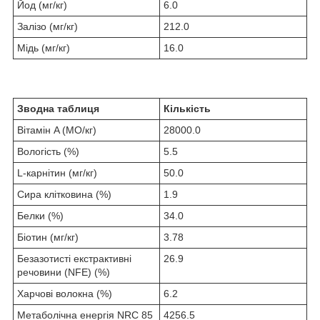
Йод (мг/кг)
6.0
Залізо (мг/кг)
212.0
Мідь (мг/кг)
16.0
Зводна таблиця
Кількість
Вітамін A (МО/кг)
28000.0
Вологість (%)
5.5
L-карнітин (мг/кг)
50.0
Сира клітковина (%)
1.9
Белки (%)
34.0
Біотин (мг/кг)
3.78
Безазотисті екстрактивні
26.9
речовини (NFE) (%)
Харчові волокна (%)
6.2
Метаболічна енергія NRC 85
4256.5