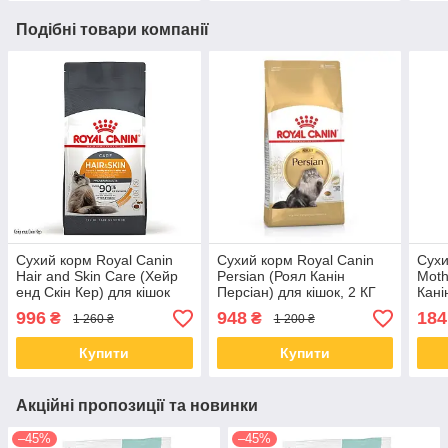
Подібні товари компанії
Сухий корм Royal Canin
Сухий корм Royal Canin
Сухи
Hair and Skin Care (Хейр
Persian (Роял Канін
Moth
енд Скін Кер) для кішок
Персіан) для кішок, 2 КГ
Кані
здоров'я шкіри та блиску
коше
996
948
184
₴
₴
1 260 ₴
1 200 ₴
шерсті, 2 КГ
Купити
Купити
Акційні пропозиції та новинки
–45%
–45%