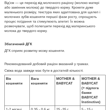
Від'єм — це перехід від молочного раціону (молоко матері
або замінник молока) до твердого корму. Крокети дуже
маленького розміру, текстура яких адаптована для щелеп і
молочних зубів кошеняти першої фази росту, спрощують
процес поїдання та стимулюють апетит. Їх можна
розмочувати, щоб полегшити перехід від материнського
молока до твердого корму.
Збагачений ДГК
ДГК сприяє розвитку мозку кошеняти.
Рекомендований добовий раціон вказаний у грамах.
Свіжа вода завжди має бути в достатній кількості
.
Вік
Вага
MOTHER &
MOTHER &
кошеняти
кошеняти
BABYCAT
BABYCAT
(+ підлога
банки
BABYCAT
Instinctive)
1-2 місяці
0.35 - 0.6 кг
25 -35 г
5 - 15 г