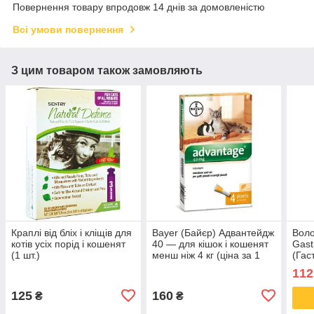
Повернення товару впродовж 14 днів за домовленістю
Всі умови повернення
З цим товаром також замовляють
Краплі від бліх і кліщів для
Bayer (Байєр) Адвантейдж
Воло
котів усіх порід і кошенят
40 — для кішок і кошенят
Gastr
(1 шт.)
менш ніж 4 кг (ціна за 1
(Гас
піпетку)
для 
112
125
160
₴
₴