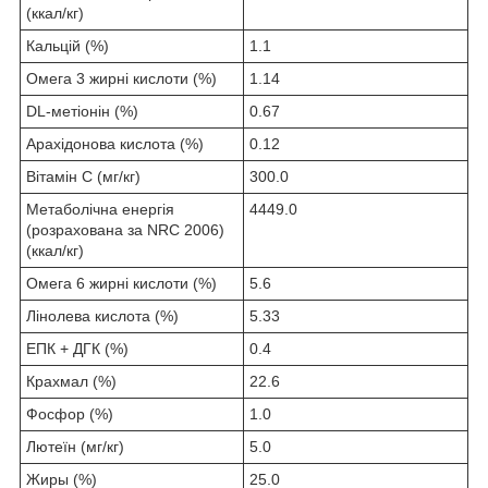
(ккал/кг)
Кальцій (%)
1.1
Омега 3 жирні кислоти (%)
1.14
DL-метіонін (%)
0.67
Арахідонова кислота (%)
0.12
Вітамін C (мг/кг)
300.0
Метаболічна енергія
4449.0
(розрахована за NRC 2006)
(ккал/кг)
Омега 6 жирні кислоти (%)
5.6
Лінолева кислота (%)
5.33
ЕПК + ДГК (%)
0.4
Крахмал (%)
22.6
Фосфор (%)
1.0
Лютеїн (мг/кг)
5.0
Жиры (%)
25.0