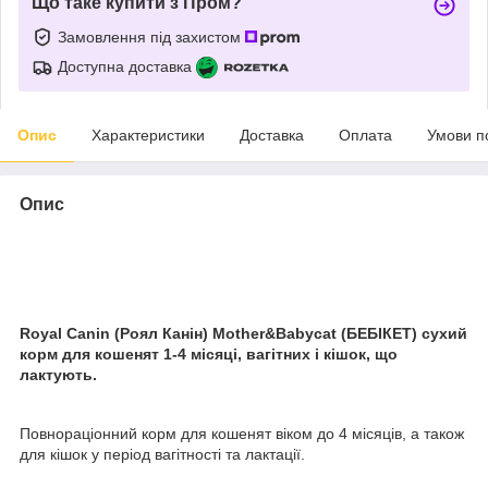
Що таке купити з Пром?
Замовлення під захистом
Доступна доставка
Опис
Характеристики
Доставка
Оплата
Умови п
Опис
Royal Canin (Роял Канін) Mother&Babycat (БЕБІКЕТ) сухий
корм для кошенят 1-4 місяці, вагітних і кішок, що
лактують.
Повнораціонний корм для кошенят віком до 4 місяців, а також
для кішок у період вагітності та лактації.