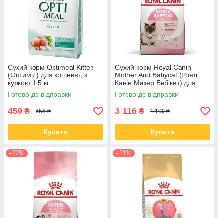
Сухий корм Optimeal Kitten
Сухий корм Royal Canin
(Оптиміл) для кошенят, з
Mother And Babycat (Роял
куркою 1.5 кг
Канін Мазер Бебікет) для
кошенят і кішок 10 КГ
Готово до відправки
Готово до відправки
459
3 116
₴
₴
656 ₴
4 100 ₴
Купити
Купити
–22%
–21%