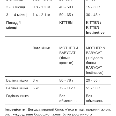
2 - 3 місяці
0.8 - 1.2 кг
40 - 50 г
15 - 30 г
3 — 4 місяці
1.4 - 2.1 кг
50 - 65 г
30 - 45 г
Понад 4
KITTEN
KITTEN /
місяці
KITTEN
Instinctive
Вага кішки
MOTHER &
MOTHER &
BABYCAT
BABYCAT
(тільки
(+ підлога
крокети)
банки
BABYCAT
Instinctive)
Вагітна кішка
3 кг
50 - 78 г
29 - 56 г
Вагітна кішка
5 кг
72 - 112 г
51 - 90 г
Годівна кішка
Без
Без
обмежень
обмежень
Інгредієнти:
Дегідратований білок м'яса птиці, тваринні жири,
рис, кукурудзяне борошно, ізолят білка рослинного