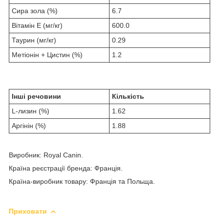
Сира зола (%)
6.7
Вітамін E (мг/кг)
600.0
Таурин (мг/кг)
0.29
Метіонін + Цистин (%)
1.2
Інші речовини
Кількість
L-лизин (%)
1.62
Аргінін (%)
1.88
Виробник: Royal Canin.
Країна реєстрації бренда: Франція.
Країна-виробник товару: Франція та Польща.
Приховати