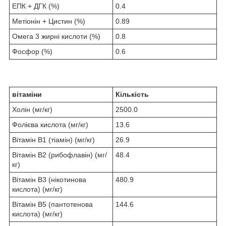
ЕПК + ДГК (%)
0.4
Метіонін + Цистин (%)
0.89
Омега 3 жирні кислоти (%)
0.8
Фосфор (%)
0.6
вітаміни
Кількість
Холін (мг/кг)
2500.0
Фолієва кислота (мг/кг)
13.6
Вітамін B1 (тіамін) (мг/кг)
26.9
Вітамін B2 (рибофлавін) (мг/
48.4
кг)
Вітамін B3 (нікотинова
480.9
кислота) (мг/кг)
Вітамін B5 (пантотенова
144.6
кислота) (мг/кг)