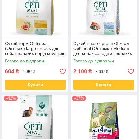
Сухий корм Optimeal
Сухий гіпоалергенний корм
(Оптиміл) large breeds для
Optimeal (Оптиміл) Medium
собак великих порід із куркою
для собак середніх і великих
4 КГ
порід с лососем 12 КГ
Готово до відправки
Готово до відправки
604
2 100
₴
₴
1 097 ₴
3 667 ₴
Купити
Купити
–42%
–37%