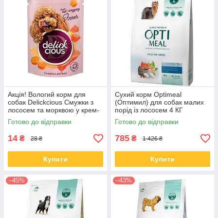
Акція! Вологий корм для
Сухий корм Optimeal
собак Delickcious Смужки з
(Оптимил) для собак малих
лососем та морквою у крем-
порід із лососем 4 КГ
супі 85 гр 12 шт
Готово до відправки
Готово до відправки
14
785
₴
₴
28 ₴
1 426 ₴
Купити
Купити
–45%
–43%