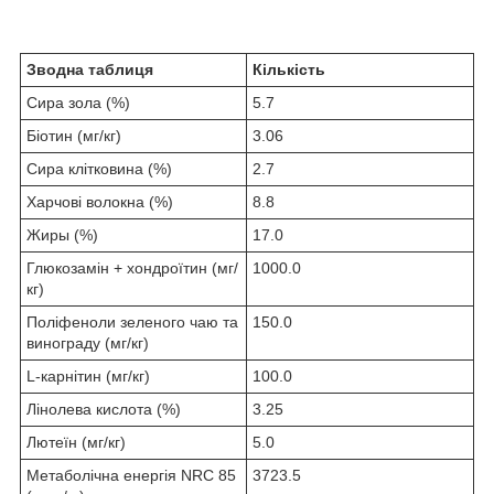
Зводна таблиця
Кількість
Сира зола (%)
5.7
Біотин (мг/кг)
3.06
Сира клітковина (%)
2.7
Харчові волокна (%)
8.8
Жиры (%)
17.0
Глюкозамін + хондроїтин (мг/
1000.0
кг)
Поліфеноли зеленого чаю та
150.0
винограду (мг/кг)
L-карнітин (мг/кг)
100.0
Лінолева кислота (%)
3.25
Лютеїн (мг/кг)
5.0
Метаболічна енергія NRC 85
3723.5