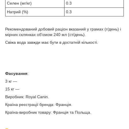
Ceлeн (мг/кг)
0.3
Натрий (%)
0.3
Рекомендований добовий раціон вказаний у грамах (г/день) і
мірних склянках об'ємом 240 мл (ст/день).
Свіжа вода завжди має бути в достатній кількості
.
Фасування
:
3 кг —
15 кг —
Виробник: Royal Canin.
Країна реєстрації бренда: Франція.
Країна-виробник товару: Франція та Польща.