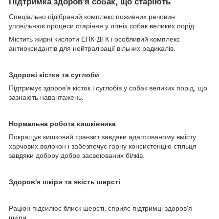
Підтримка здоров'я собак, що старіють
Спеціально підібраний комплекс поживних речовин
уповільнює процеси старіння у літніх собак великих порід.
Містить жирні кислоти ЕПК-ДГК і особливий комплекс
антиоксидантів для нейтралізації вільних радикалів.
Здорові кістки та суглоби
Підтримує здоров'я кісток і суглобів у собак великих порід, що
зазнають навантажень.
Нормальна робота кишківника
Покращує кишковий транзит завдяки адаптованому вмісту
харчових волокон і забезпечує гарну консистенцію стільця
завдяки добору добре засвоюваних білків.
Здоров'я шкіри та якість шерсті
Раціон підсилює блиск шерсті, сприяє підтримці здоров'я
шкіри.