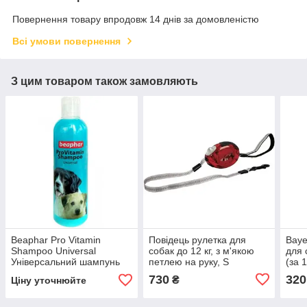
Повернення товару впродовж 14 днів за домовленістю
Всі умови повернення
З цим товаром також замовляють
Beaphar Pro Vitamin
Повідець рулетка для
Baye
Shampoo Universal
собак до 12 кг, з м'якою
для 
Універсальний шампунь
петлею на руку, S
(за 1
для собак 250мл (15016)
730
320
₴
Ціну уточнюйте