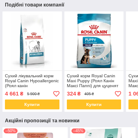
Подібні товари компанії
Сухий лікувальний корм
Сухий корм Royal Canin
Сухи
Royal Canin Hypoallergenic
Maxi Puppy (Роял Канін
Maxi
(Роял канін
Максі Паппі) для цуценят
Макс
Гіпоалердженік Дог) для
великих порід, 1 КГ
4 661
324
1 0
₴
₴
5 900 ₴
405 ₴
собак 14 КГ
Купити
Купити
Акційні пропозиції та новинки
–50%
–45%