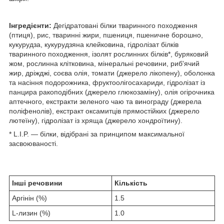
Інгредієнти:
Дегідратовані білки тваринного походження
(птиця), рис, тваринні жири, пшениця, пшеничне борошно,
кукурудза, кукурудзяна клейковина, гідролізат білків
тваринного походження, ізолят рослинних білків*, буряковий
жом, рослинна клітковина, мінеральні речовини, риб'ячий
жир, дріжджі, соєва олія, томати (джерело лікопену), оболонка
та насіння подорожника, фруктоолігосахариди, гідролізат із
панцира ракоподібних (джерело глюкозаміну), олія огірочника
аптечного, екстракти зеленого чаю та винограду (джерела
поліфенолів), екстракт оксамитців прямостійких (джерело
лютеїну), гідролізат із хряща (джерело хондроїтину).
* L.I.P. — білки, відібрані за принципом максимальної
засвоюваності.
Інші речовини
Кількість
Аргінін (%)
1.5
L-лизин (%)
1.0