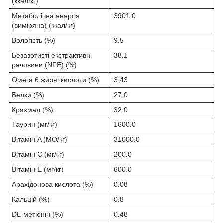
(ккал/кг)
Метаболічна енергія
3901.0
(виміряна) (ккал/кг)
Вологість (%)
9.5
Безазотисті екстрактивні
38.1
речовини (NFE) (%)
Омега 6 жирні кислоти (%)
3.43
Белки (%)
27.0
Крахмал (%)
32.0
Таурин (мг/кг)
1600.0
Вітамін A (МО/кг)
31000.0
Вітамін C (мг/кг)
200.0
Вітамін E (мг/кг)
600.0
Арахідонова кислота (%)
0.08
Кальцій (%)
0.8
DL-метіонін (%)
0.48