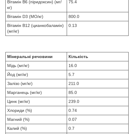
Вітамін B6 (піридоксин) (мг/
75.4
кг)
Вітамін D3 (МО/кг)
800.0
Вітамін B12 (цианкобаламін)
0.13
(мг/кг)
Мінеральні речовини
Кількість
Мідь (мг/кг)
16.0
Йод (мг/кг)
5.7
Залізо (мг/кг)
211.0
Марганець (мг/кг)
85.0
Цинк (мг/кг)
239.0
Хлориди (%)
0.74
Магний (%)
0.07
Калий (%)
0.7