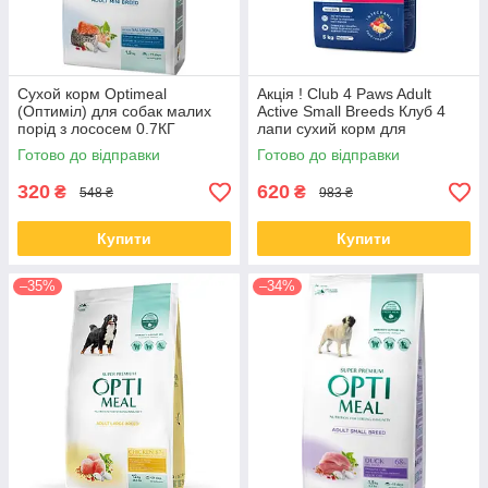
Сухой корм Optimeal
Акція ! Club 4 Paws Adult
(Оптиміл) для собак малих
Active Small Breeds Клуб 4
порід з лососем 0.7КГ
лапи сухий корм для
активних собак малих порід,
Готово до відправки
Готово до відправки
5 кг
320
620
₴
₴
548 ₴
983 ₴
Купити
Купити
–35%
–34%