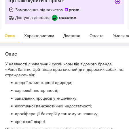
Що таке купити з Пром?
Замовлення під захистом
Доступна доставка
Опис
Характеристики
Доставка
Оплата
Умови п
Опис
У наявності лікувальний сухий корм від відомого бренда
«Роял Канін». Цей товар призначений для дорослих собак, які
страждають від:
алергії аліментарної природи;
харчової нестерпності;
запальних процесів у кишечнику;
екзотичної панкреотичної недостатності;
проліферації бактерій у тонкому кишечнику;
хронічної діареї.