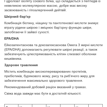
Гідролізат ізоляту соєвого білка, що складається з пептидів із
невеликою молекулярною масою, добре має високу
засвоюваність і гіпоалергенний дейтвій.
Шкірний бар'єр
Комбінація біотину, ніацину та пантотенової кислоти знижує
втрату рідини шкірою і зміцнює бар'єрну функцію шкіри,
запобігаючи її зайвої сухості.
EPA/DHA
Ейкозапентаєнова та докозагексаєнова Омега 3 жирні кислоти
(EPA/DHA) допомагають регулювати шкірні реакції, а також
забезпечують цілеспрямованість клітин слизової оболонки
кишківника.
Здорове травлення
Містить комбінацію високопереварюваних протеїнів,
пребіотиків, бурякового жому, рису та риб'ячого жиру для
забезпечення максимально здорового травлення.
Рекомендований добовий раціон вказаний у грамах.
Свіжа вода завжди має бути в достатній кількості.