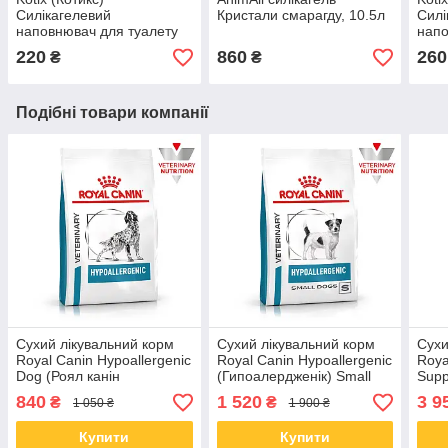
Силікагелевий
Кристали смарагду, 10.5л
Силі
наповнювач для туалету
напо
7.6 л
3.8 
220
860
260
₴
₴
Подібні товари компанії
Сухий лікувальний корм
Сухий лікувальний корм
Сухи
Royal Canin Hypoallergenic
Royal Canin Hypoallergenic
Roya
Dog (Роял канін
(Гипоалердженік) Small
Supp
Гіпоалердженік Дог) для
Dog для собак дрібних
Мобі
840
1 520
3 9
₴
₴
1 050 ₴
1 900 ₴
собак 2 КГ
порід 3.5 КГ
соба
Купити
Купити