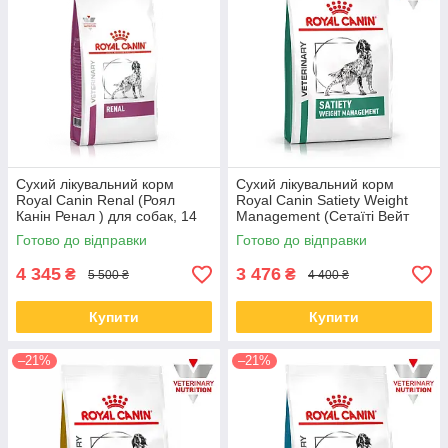
Сухий лікувальний корм
Сухий лікувальний корм
Royal Canin Renal (Роял
Royal Canin Satiety Weight
Канін Ренал ) для собак, 14
Management (Сетаїті Вейт
КГ
Менеджмент) для собак 12
Готово до відправки
Готово до відправки
КГ
4 345
3 476
₴
₴
5 500 ₴
4 400 ₴
Купити
Купити
–21%
–21%