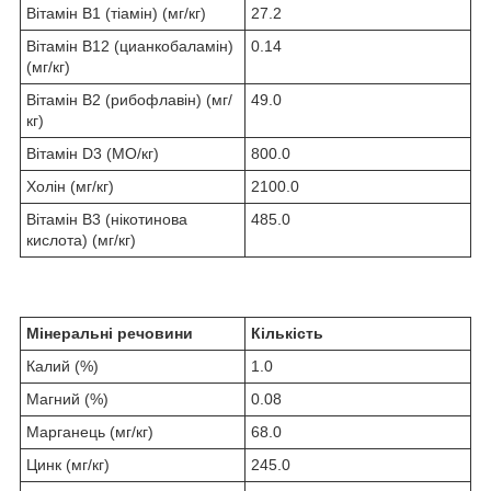
Вітамін B1 (тіамін) (мг/кг)
27.2
Вітамін B12 (цианкобаламін)
0.14
(мг/кг)
Вітамін B2 (рибофлавін) (мг/
49.0
кг)
Вітамін D3 (МО/кг)
800.0
Холін (мг/кг)
2100.0
Вітамін B3 (нікотинова
485.0
кислота) (мг/кг)
Мінеральні речовини
Кількість
Калий (%)
1.0
Магний (%)
0.08
Марганець (мг/кг)
68.0
Цинк (мг/кг)
245.0