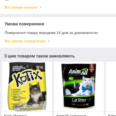
Всі умови оплати
Умови повернення
Повернення товару впродовж 14 днів за домовленістю
Всі умови повернення
З цим товаром також замовляють
Kotix (Котикс)
AnimАll силікагель
Koti