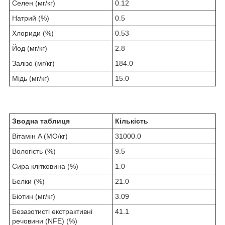
Ceлeн (мг/кг)
0.12
Натрий (%)
0.5
Хлориди (%)
0.53
Йод (мг/кг)
2.8
Залізо (мг/кг)
184.0
Мідь (мг/кг)
15.0
Зводна таблиця
Кількість
Вітамін A (МО/кг)
31000.0
Вологість (%)
9.5
Сира клітковина (%)
1.0
Белки (%)
21.0
Біотин (мг/кг)
3.09
Безазотисті екстрактивні
41.1
речовини (NFE) (%)