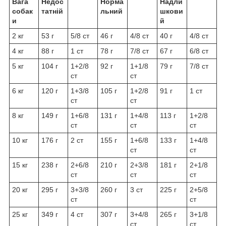
Вага
Недос
Норма
Надли
собак
татній
льний
шкови
и
й
2 кг
53 г
5/8 ст
46 г
4/8 ст
40 г
4/8 ст
4 кг
88 г
1 ст
78 г
7/8 ст
67 г
6/8 ст
5 кг
104 г
1+2/8
92 г
1+1/8
79 г
7/8 ст
ст
ст
6 кг
120 г
1+3/8
105 г
1+2/8
91 г
1 ст
ст
ст
8 кг
149 г
1+6/8
131 г
1+4/8
113 г
1+2/8
ст
ст
ст
10 кг
176 г
2 ст
155 г
1+6/8
133 г
1+4/8
ст
ст
15 кг
238 г
2+6/8
210 г
2+3/8
181 г
2+1/8
ст
ст
ст
20 кг
295 г
3+3/8
260 г
3 ст
225 г
2+5/8
ст
ст
25 кг
349 г
4 ст
307 г
3+4/8
265 г
3+1/8
ст
ст