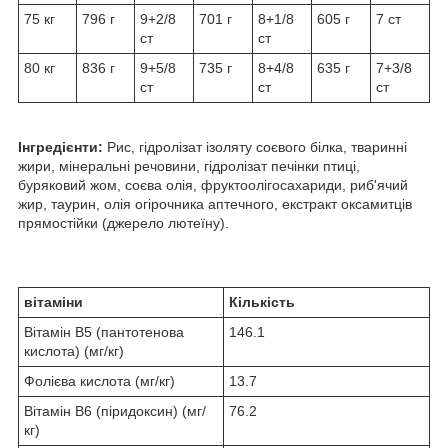
75 кг
796 г
9+2/8
701 г
8+1/8
605 г
7 ст
ст
ст
80 кг
836 г
9+5/8
735 г
8+4/8
635 г
7+3/8
ст
ст
ст
Інгредієнти:
Рис, гідролізат ізоляту соєвого білка, тваринні
жири, мінеральні речовини, гідролізат печінки птиці,
буряковий жом, соєва олія, фруктоолігосахариди, риб'ячий
жир, таурин, олія огірочника аптечного, екстракт оксамитців
прямостійки (джерело лютеїну).
вітаміни
Кількість
Вітамін B5 (пантотенова
146.1
кислота) (мг/кг)
Фолієва кислота (мг/кг)
13.7
Вітамін B6 (піридоксин) (мг/
76.2
кг)