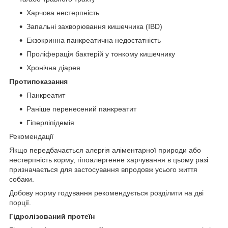
Харчова нестерпність
Запальні захворювання кишечника (IBD)
Екзокринна панкреатична недостатність
Проліферація бактерій у тонкому кишечнику
Хронічна діарея
Протипоказання
Панкреатит
Раніше перенесений панкреатит
Гіперліпідемія
Рекомендації
Якщо передбачається алергія аліментарної природи або
нестерпність корму, гіпоалергенне харчування в цьому разі
призначається для застосування впродовж усього життя
собаки.
Добову норму годування рекомендується розділити на дві
порції.
Гідролізований протеїн