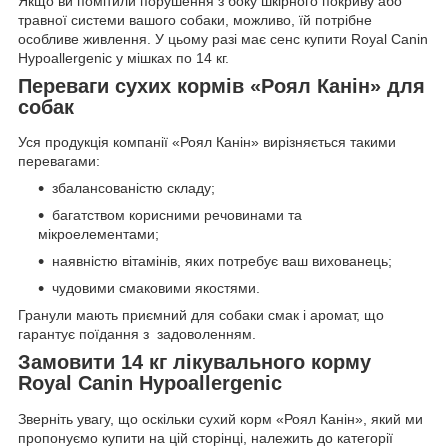
Якщо ви помітили порушення з боку шкірного покриву або
травної системи вашого собаки, можливо, їй потрібне
особливе живлення. У цьому разі має сенс купити Royal Canin
Hypoallergenic у мішках по 14 кг.
Переваги сухих кормів «Роял Канін» для
собак
Уся продукція компанії «Роял Канін» вирізняється такими
перевагами:
збалансованістю складу;
багатством корисними речовинами та
мікроелементами;
наявністю вітамінів, яких потребує ваш вихованець;
чудовими смаковими якостями.
Гранули мають приємний для собаки смак і аромат, що
гарантує поїдання з задоволенням.
Замовити 14 кг лікувального корму
Royal Canin Hypoallergenic
Зверніть увагу, що оскільки сухий корм «Роял Канін», який ми
пропонуємо купити на цій сторінці, належить до категорії