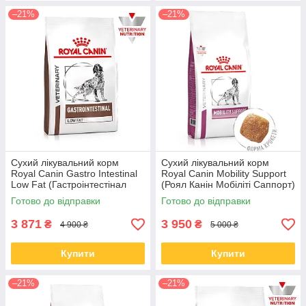
–21%
–21%
Сухий лікувальний корм
Сухий лікувальний корм
Royal Canin Gastro Intestinal
Royal Canin Mobility Support
Low Fat (Гастроінтестінал
(Роял Канін Мобіліті Саппорт)
Лов Фет) для собак 12 кг
для собак 12 КГ
Готово до відправки
Готово до відправки
3 871
3 950
₴
₴
4 900 ₴
5 000 ₴
Купити
Купити
–21%
–21%