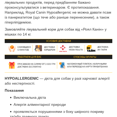
лікувальних продуктів, перед придбанням бажано
проконсультуватися з ветеринаром. Є протипоказання.
Наприклад, Royal Canin Hypoallergenic не можна давати псам
із панкреатитом (що тече або раніше перенесеним), а також
гіперліпідемією.
Замовляйте лікувальний корм для собак від «Роял Канін» у
мішках по 14 кг.
HYPOALLERGENIC
— дієта для собак у разі харчової алергії
або нестерпності.
Показання
Виключальна дієта
Алергія аліментарної природи
проявляється порушеннями з боку шкірного покриву
та/або травного тракту