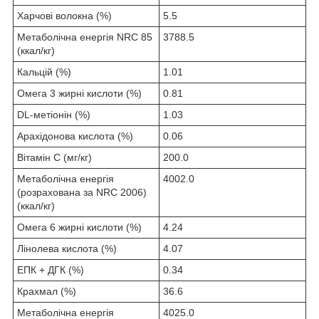
Харчові волокна (%)
5.5
Метаболічна енергія NRC 85
3788.5
(ккал/кг)
Кальцій (%)
1.01
Омега 3 жирні кислоти (%)
0.81
DL-метіонін (%)
1.03
Арахідонова кислота (%)
0.06
Вітамін C (мг/кг)
200.0
Метаболічна енергія
4002.0
(розрахована за NRC 2006)
(ккал/кг)
Омега 6 жирні кислоти (%)
4.24
Лінолева кислота (%)
4.07
ЕПК + ДГК (%)
0.34
Крахмал (%)
36.6
Метаболічна енергія
4025.0