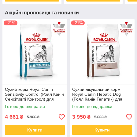
Акційні пропозиції та новинки
–21%
–21%
Сухий корм Royal Сanin
Сухий лікувальний корм
Sensitivity Control (Роял Канін
Royal Canin Hepatic Dog
Сенсітивіті Контрол) для
(Роял Канін Гепатик) для
собак у разі харчової алергії
собак у разі захворювання
Готово до відправки
Готово до відправки
14 КГ
печінки, 12 КГ
4 661
3 950
₴
₴
5 900 ₴
5 000 ₴
Купити
Купити