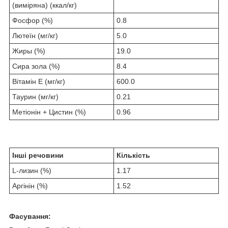
(виміряна) (ккал/кг)
Фосфор (%)
0.8
Лютеїн (мг/кг)
5.0
Жиры (%)
19.0
Сира зола (%)
8.4
Вітамін E (мг/кг)
600.0
Таурин (мг/кг)
0.21
Метіонін + Цистин (%)
0.96
Інші речовини
Кількість
L-лизин (%)
1.17
Аргінін (%)
1.52
Фасування: