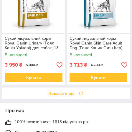
Сухий лікувальний корм
Сухий лікувальний корм
Royal Canin Urinary (Роял
Royal Canin Skin Care Adult
Канін Урінарі) для собак, 13
Dog (Роял Канин Скин Кер)
КГ
для собак 11 КГ
В наявності
В наявності
3 950
3 713
₴
₴
5 000 ₴
4 700 ₴
Купити
Купити
Показати ще
Про нас
100% позитивних з 1618 відгуків за рік