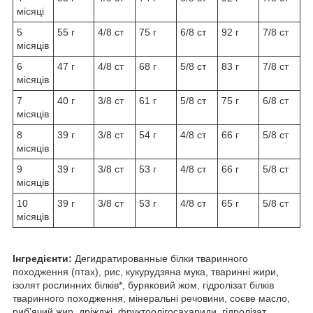
місяці
5
55 г
4/8 ст
75 г
6/8 ст
92 г
7/8 ст
місяців
6
47 г
4/8 ст
68 г
5/8 ст
83 г
7/8 ст
місяців
7
40 г
3/8 ст
61 г
5/8 ст
75 г
6/8 ст
місяців
8
39 г
3/8 ст
54 г
4/8 ст
66 г
5/8 ст
місяців
9
39 г
3/8 ст
53 г
4/8 ст
66 г
5/8 ст
місяців
10
39 г
3/8 ст
53 г
4/8 ст
65 г
5/8 ст
місяців
Інгредієнти:
Дегидратированные білки тваринного
походження (птах), рис, кукурудзяна мука, тваринні жири,
ізолят рослинних білків*, буряковий жом, гідролізат білків
тваринного походження, мінеральні речовини, соєве масло,
риб'ячий жир, дріжджі, фруктоолігосахариди, гідролізат