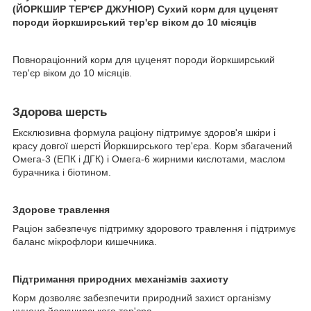
(ЙОРКШИР ТЕР'ЄР ДЖУНІОР) Сухий корм для цуценят
породи йоркширський тер'єр віком до 10 місяців
Повнораціонний корм для цуценят породи йоркширський
тер'єр віком до 10 місяців.
Здорова шерсть
Ексклюзивна формула раціону підтримує здоров'я шкіри і
красу довгої шерсті Йоркширського тер'єра. Корм збагачений
Омега-3 (ЕПК і ДГК) і Омега-6 жирними кислотами, маслом
бурачника і біотином.
Здорове травлення
Раціон забезпечує підтримку здорового травлення і підтримує
баланс мікрофлори кишечника.
Підтримання природних механізмів захисту
Корм дозволяє забезпечити природний захист організму