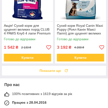
Акція! Сухий корм для
Сухий корм Royal Canin Maxi
цуценят великих порід CLUB
Puppy (Роял Канін Максі
4 PAWS Клуб 4 лапи Premium
Паппі) для цуценят великих
for puppies of large breeds
порід з 2-15 місяців, 15 КГ
Готово до відправки
Готово до відправки
Chicken з куркою 14 кг
1 542
3 192
₴
₴
2 133 ₴
4 200 ₴
Купити
Купити
Показати ще
Про нас
100% позитивних з 1619 відгуків за рік
Працює з 28.04.2016