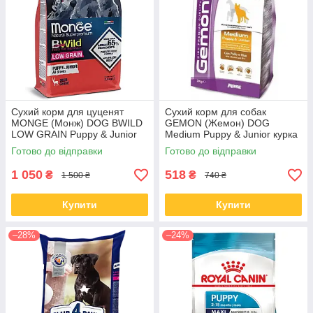
Сухий корм для цуценят
Сухий корм для собак
MONGE (Монж) DOG BWILD
GEMON (Жемон) DOG
LOW GRAIN Puppy & Junior
Medium Puppy & Junior курка
оленина 2.5 кг (термін до
з рисом 3 кг (термін до 29.07)
Готово до відправки
Готово до відправки
26.09)
1 050
518
₴
₴
1 500 ₴
740 ₴
Купити
Купити
–28%
–24%