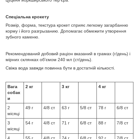
цуценя йоркширського тер'єра.
Спеціальна крокету
Розмір, форма, текстура крокет сприяє легкому загарбанню
корму і його разгрызанию. Допомагає обмежити утворення
зубного каменю.
Рекомендований добовий раціон вказаний в грамах (г/день) і
мірних склянках об'ємом 240 мл (ст/день).
Свіжа вода завжди повинна бути в достатній кількості.
Вага
2 кг
3 кг
4 кг
собак
и
2
49 г
4/8 ст
63 г
5/8 ст
78 г
6/8 ст
місяці
3
54 г
4/8 ст
71 г
6/8 ст
88 г
7/8 ст
місяці
4
55 г
4/8 ст
74 г
6/8 ст
92 г
7/8 ст