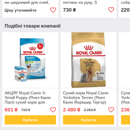
не шкідливий для очей,
петлею на руку, S
соба
УФ захист (3052981)
730
220
₴
Ціну уточнюйте
Подібні товари компанії
АКЦІЯ! Royal Canin X-
Сухий корм Royal Canin
Сухи
Small Puppy (Роял Канін
Yorkshire Terrier (Роял
York
Папі) сухий корм для
Канін Йоркшир Тер'єр)
(Роя
цуценят дрібних порід 1.5
для собак, 7,5 КГ
Тер'
601
2 480
236
₴
₴
715 ₴
3 263 ₴
КГ + 4 паучів У
0,5 
ПОДАРУНОК!
Купити
Купити