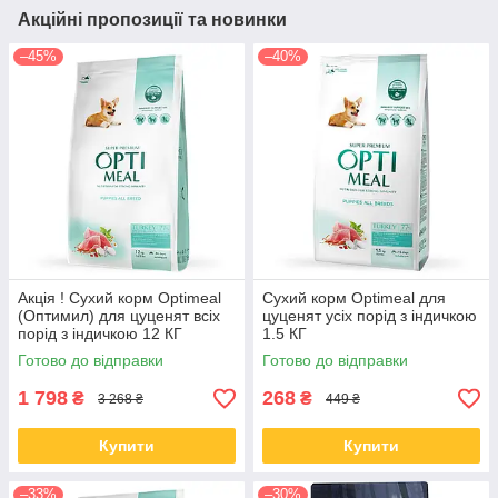
Акційні пропозиції та новинки
–45%
–40%
Акція ! Сухий корм Optimeal
Сухий корм Optimeal для
(Оптимил) для цуценят всіх
цуценят усіх порід з індичкою
порід з індичкою 12 КГ
1.5 КГ
Готово до відправки
Готово до відправки
1 798
268
₴
₴
3 268 ₴
449 ₴
Купити
Купити
–33%
–30%