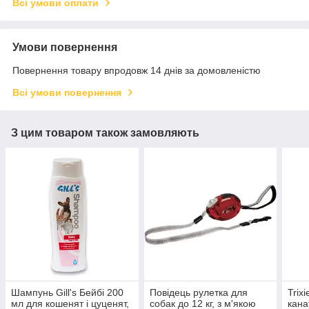
Всі умови оплати
Умови повернення
Повернення товару впродовж 14 днів за домовленістю
Всі умови повернення
З цим товаром також замовляють
Шампунь Gill's Бейбі 200
Повідець рулетка для
Trix
мл для кошенят і цуценят,
собак до 12 кг, з м'якою
кана