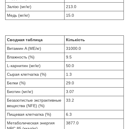
Залізо (мг/кг)
213.0
Медь (мг/кг)
15.0
Сводная таблица
Кількість
Витамин A (МЕ/кг)
31000.0
Влажность (%)
9.5
L-карнитин (мг/кг)
50.0
Сырая клетчатка (%)
1.3
Белки (%)
29.0
Биотин (мг/кг)
3.07
Безазотистые экстрактивные
33.2
вещества (NFE) (%)
Пищевая клетчатка (%)
6.3
Метаболическая энергия
3877.0
NRC 85 (ккал/кг)