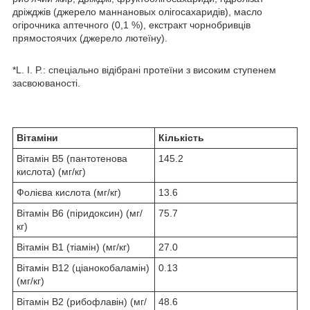
дріжджів (джерело маннановых олігосахаридів), масло
огірочника аптечного (0,1 %), екстракт чорнобривців
прямостоячих (джерело лютеїну).
*L. I. P.: спеціально відібрані протеїни з високим ступенем
засвоюваності.
Вітаміни
Кількість
Вітамін B5 (пантотенова
145.2
кислота) (мг/кг)
Фолієва кислота (мг/кг)
13.6
Вітамін B6 (піридоксин) (мг/
75.7
кг)
Вітамін B1 (тіамін) (мг/кг)
27.0
Вітамін B12 (ціанокобаламін)
0.13
(мг/кг)
Вітамін B2 (рибофлавін) (мг/
48.6