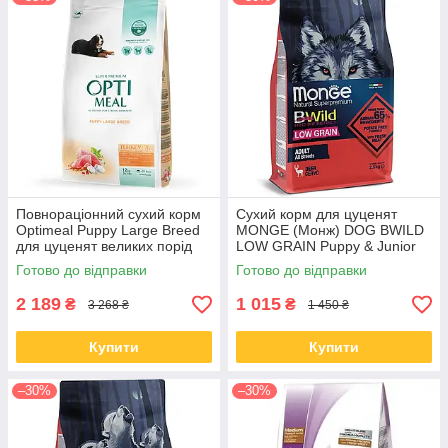
Повнораціонний сухий корм
Сухий корм для цуценят
Optimeal Puppy Large Breed
MONGE (Монж) DOG BWILD
для цуценят великих порід
LOW GRAIN Puppy & Junior
індичка 12 КГ
оленя 2.5 кг (термін до 06.09)
Готово до відправки
Готово до відправки
2 189
1 015
₴
₴
3 268 ₴
1 450 ₴
Купити
Купити
–30%
–30%