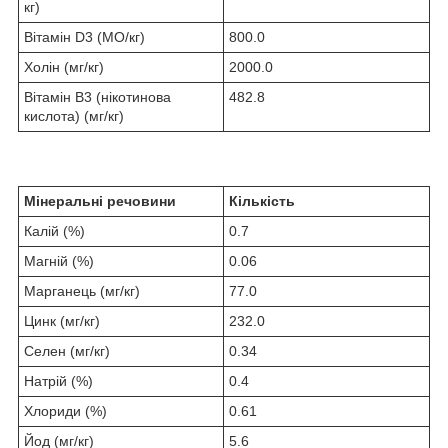
кг)
Вітамін D3 (МО/кг)
800.0
Холін (мг/кг)
2000.0
Вітамін B3 (нікотинова
482.8
кислота) (мг/кг)
Мінеральні речовини
Кількість
Калій (%)
0.7
Магній (%)
0.06
Марганець (мг/кг)
77.0
Цинк (мг/кг)
232.0
Селен (мг/кг)
0.34
Натрій (%)
0.4
Хлориди (%)
0.61
Йод (мг/кг)
5.6