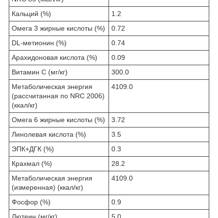
Кальций (%)
1.2
Омега 3 жирные кислоты (%)
0.72
DL-метионин (%)
0.74
Арахидоновая кислота (%)
0.09
Витамин C (мг/кг)
300.0
Метаболическая энергия
4109.0
(рассчитанная по NRC 2006)
(ккал/кг)
Омега 6 жирные кислоты (%)
3.72
Линолевая кислота (%)
3.5
ЭПК+ДГК (%)
0.3
Крахмал (%)
28.2
Метаболическая энергия
4109.0
(измеренная) (ккал/кг)
Фосфор (%)
0.9
Лютеин (мг/кг)
5.0