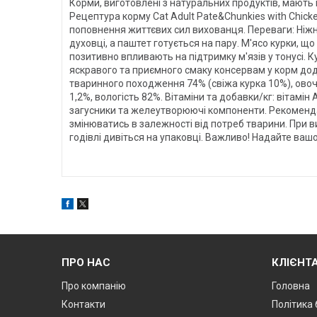
Корми, виготовлені з натуральних продуктів, мають
Рецептура корму Cat Adult Pate&Chunkies with Chic
поповнення життєвих сил вихованця. Переваги: Ніж
духовці, а паштет готується на пару. М'ясо курки, щ
позитивно впливають на підтримку м'язів у тонусі. К
яскравого та приємного смаку консервам у корм дода
тваринного походження 74% (свіжа курка 10%), овочі 
1,2%, вологість 82%. Вітаміни та добавки/кг: вітамін
загусники та желеутворюючі компоненти. Рекоменда
змінюватись в залежності від потреб тварини. При 
годівлі дивіться на упаковці. Важливо! Надайте ваш
ПРО НАС
КЛІЄНТ
Про компанію
Головна
Контакти
Політика