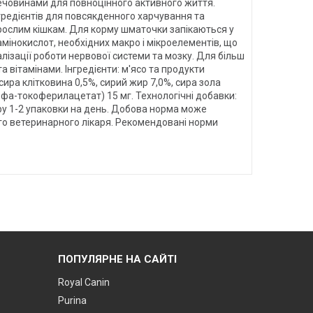
речовинами для повноцінного активного життя.
гредієнтів для повсякденного харчування та
рослим кішкам. Для корму шматочки запікаються у
 амінокислот, необхідних макро і мікроелементів, що
алізації роботи нервової системи та мозку. Для більш
 вітамінами. Інгредієнти: м'ясо та продукти
сира клітковина 0,5%, сирий жир 7,0%, сира зола
альфа-токоферилацетат) 15 мг. Технологічні добавки:
ру 1-2 упаковки на день. Добова норма може
го ветеринарного лікаря. Рекомендовані норми
ПОПУЛЯРНЕ НА САЙТІ
Royal Canin
Purina