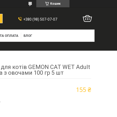
Кошик
+380 (98) 507-07-07
ТА ОПЛАТА
БЛОГ
 для котів GEMON CAT WET Adult
а з овочами 100 гр 5 шт
155 ₴
7