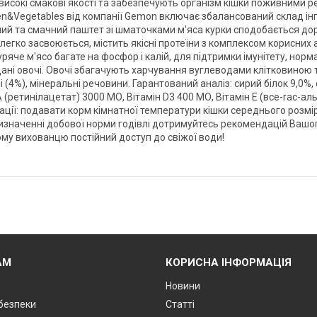
 високі смакові якості та забезпечують організм кішки поживними 
ken&Vegetables від компанії Gemon включає збалансований склад ін
ний та смачний паштет зі шматочками м'яса курки сподобається до
о легко засвоюється, містить якісні протеїни з комплексом корисних
уряче м'ясо багате на фосфор і калій, для підтримки імунітету, норм
ні овочі. Овочі збагачують харчування вуглеводами клітковиною та
(4%), мінеральні речовини. Гарантований аналіз: сирий білок 9,0%, 
 А (ретинілацетат) 3000 МО, Вітамін D3 400 МО, Вітамін Е (все-rac-
ції: подавати корм кімнатної температури кішки середнього розмі
визначенні добової норми годівлі дотримуйтесь рекомендацій Вашо
ому вихованцю постійний доступ до свіжої води!
АМ
КОРИСНА ІНФОРМАЦІЯ
Новини
 безпеки
Статті