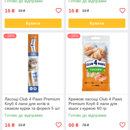
Готово до відправки
Готово до відправки
16
16
₴
₴
19 ₴
19 ₴
Купити
Купити
–16%
–15%
Ласощі Club 4 Paws Premium
Кремові ласощі Club 4 Paws
Клуб 4 лапи для котів зі
Premium Клуб 4 лапи для
смаком курки та форелі 5 шт
кішок з куркою 60 гр
Готово до відправки
Готово до відправки
16
66
₴
₴
19 ₴
78 ₴