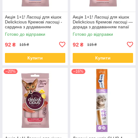
Акція 1+1! Ласощі для кішок
Акція 1+1! Ласощі для кішок
Delickcious Кремові ласощі -
Delickcious Кремові ласощі —
сардина з додаванням
дорада з додаванням папаї
гарбуза 60 гр
60 гр
Готово до відправки
Готово до відправки
92
92
₴
₴
115 ₴
115 ₴
Купити
Купити
–20%
–16%