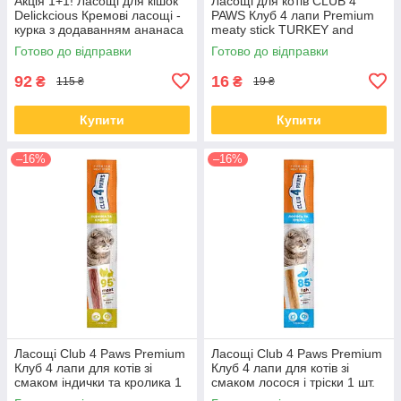
Акція 1+1! Ласощі для кішок
Ласощі для котів CLUB 4
Delickcious Кремові ласощі -
PAWS Клуб 4 лапи Premium
курка з додаванням ананаса
meaty stick TURKEY and
60 гр
LAMB м'ясна паличка індичка
Готово до відправки
Готово до відправки
та ягня 5 гр
92
16
₴
₴
115 ₴
19 ₴
Купити
Купити
–16%
–16%
Ласощі Club 4 Paws Premium
Ласощі Club 4 Paws Premium
Клуб 4 лапи для котів зі
Клуб 4 лапи для котів зі
смаком індички та кролика 1
смаком лосося і тріски 1 шт.
шт.