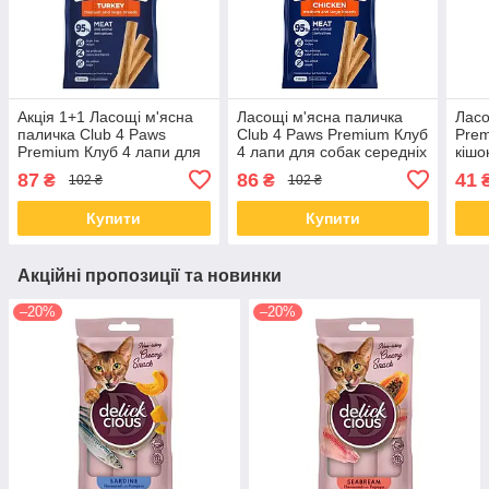
Акція 1+1 Ласощі м'ясна
Ласощі м'ясна паличка
Ласо
паличка Club 4 Paws
Club 4 Paws Premium Клуб
Prem
Premium Клуб 4 лапи для
4 лапи для собак середніх
кішо
собак середніх та великих
та великих порід з куркою
лосо
87
86
41
₴
₴
102 ₴
102 ₴
порід з індичкою 60 гр
60 гр
Купити
Купити
Акційні пропозиції та новинки
–20%
–20%