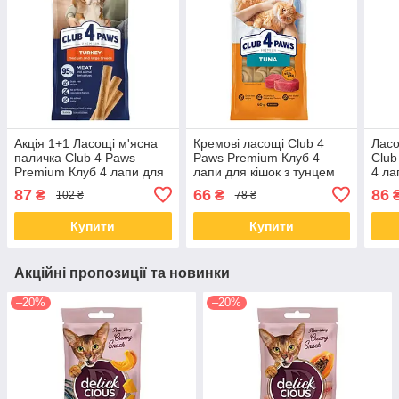
Акція 1+1 Ласощі м'ясна
Кремові ласощі Club 4
Ласо
паличка Club 4 Paws
Paws Premium Клуб 4
Club
Premium Клуб 4 лапи для
лапи для кішок з тунцем
4 ла
собак середніх та великих
60 гр
та в
87
66
86
₴
₴
102 ₴
78 ₴
порід з індичкою 60 гр
60 г
Купити
Купити
Акційні пропозиції та новинки
–20%
–20%