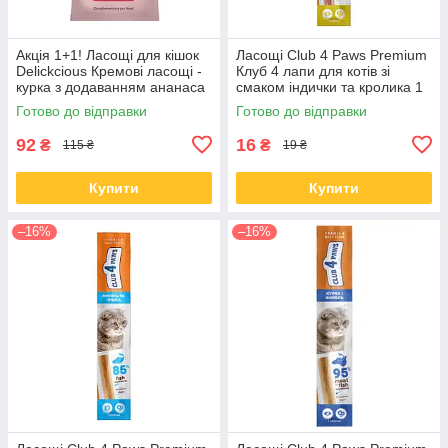
Акція 1+1! Ласощі для кішок
Ласощі Club 4 Paws Premium
Delickcious Кремові ласощі -
Клуб 4 лапи для котів зі
курка з додаванням ананаса
смаком індички та кролика 1
60 гр
шт.
Готово до відправки
Готово до відправки
92
16
₴
₴
115 ₴
19 ₴
Купити
Купити
–16%
–16%