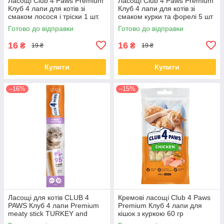
Ласощі Club 4 Paws Premium
Ласощі Club 4 Paws Premium
Клуб 4 лапи для котів зі
Клуб 4 лапи для котів зі
смаком лосося і тріски 1 шт.
смаком курки та форелі 5 шт
Готово до відправки
Готово до відправки
16
16
₴
₴
19 ₴
19 ₴
Купити
Купити
–16%
–15%
Ласощі для котів CLUB 4
Кремові ласощі Club 4 Paws
PAWS Клуб 4 лапи Premium
Premium Клуб 4 лапи для
meaty stick TURKEY and
кішок з куркою 60 гр
LAMB м'ясна паличка індичка