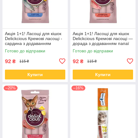
Акція 1+1! Ласощі для кішок
Акція 1+1! Ласощі для кішок
Delickcious Кремові ласощі -
Delickcious Кремові ласощі —
сардина з додаванням
дорада з додаванням папаї
гарбуза 60 гр
60 гр
Готово до відправки
Готово до відправки
92
92
₴
₴
115 ₴
115 ₴
Купити
Купити
–20%
–16%