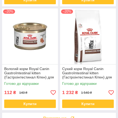
Купити
Купити
–20%
–20%
Вологий корм Royal Canin
Сухий корм Royal Canin
GastroIntestinal kitten
GastroIntestinal kitten
(Гастроінтестинал Кітен) для
(Гастроінтестинал Кітен) для
кошенят 195 гр
кішок 2 КГ
Готово до відправки
Готово до відправки
112
1 232
₴
₴
140 ₴
1 540 ₴
Купити
Купити