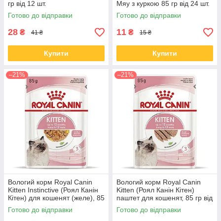
гр від 12 шт.
Мяу з куркою 85 гр від 24 шт.
Готово до відправки
Готово до відправки
28
11
₴
₴
41 ₴
15 ₴
Купити
Купити
–21%
–21%
Вологий корм Royal Canin
Вологий корм Royal Canin
Kitten Instinctive (Роял Канін
Kitten (Роял Канін Кітен)
Кітен) для кошенят (желе), 85
паштет для кошенят, 85 гр від
гр від 12 шт.
12 шт.
Готово до відправки
Готово до відправки