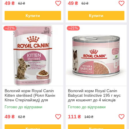
49
49
₴
₴
62 ₴
62 ₴
Купити
Купити
–21%
–21%
Вологий корм Royal Canin
Вологий корм Royal Canin
Kitten sterilised (Роял Канін
Babycat Instinctive 195 г мус
Кітен Стерілайзед) для
для кошенят до 4 місяців
кошенят, 85 гр від 12 шт.
Готово до відправки
Готово до відправки
49
111
₴
₴
62 ₴
140 ₴