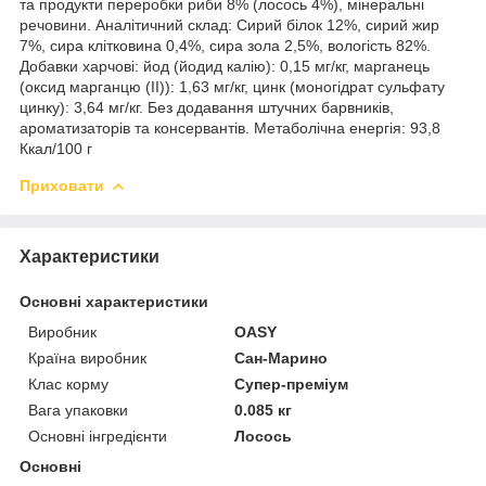
та продукти переробки риби 8% (лосось 4%), мінеральні
речовини. Аналітичний склад: Сирий білок 12%, сирий жир
7%, сира клітковина 0,4%, сира зола 2,5%, вологість 82%.
Добавки харчові: йод (йодид калію): 0,15 мг/кг, марганець
(оксид марганцю (II)): 1,63 мг/кг, цинк (моногідрат сульфату
цинку): 3,64 мг/кг. Без додавання штучних барвників,
ароматизаторів та консервантів. Метаболічна енергія: 93,8
Ккал/100 г
Приховати
Характеристики
Основні характеристики
Виробник
OASY
Країна виробник
Сан-Марино
Клас корму
Супер-преміум
Вага упаковки
0.085 кг
Основні інгредієнти
Лосось
Основні