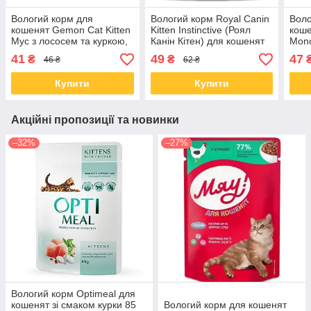
Вологий корм для
Вологий корм Royal Canin
Воло
кошенят Gemon Cat Kitten
Kitten Instinctive (Роял
кош
Мус з лососем та куркою,
Канін Кітен) для кошенят
Mono
85 грам
(желе), 85 гр від 12 шт.
форе
41
49
47
₴
₴
46 ₴
62 ₴
28 ш
Купити
Купити
Акційні пропозиції та новинки
–32%
–27%
Вологий корм Optimeal для
кошенят зі смаком курки 85
Вологий корм для кошенят