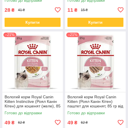
Готово до відправки
Готово до відправки
28
11
₴
₴
41 ₴
15 ₴
Купити
Купити
–21%
–21%
Вологий корм Royal Canin
Вологий корм Royal Canin
Kitten Instinctive (Роял Канін
Kitten (Роял Канін Кітен)
Кітен) для кошенят (желе), 85
паштет для кошенят, 85 гр від
гр від 12 шт.
12 шт.
Готово до відправки
Готово до відправки
49
49
₴
₴
62 ₴
62 ₴