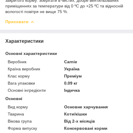
закритого корму: зберігати в чистих, добре вентильованих
приміщеннях за температури від 0 ºС до +25 ºС та відносній
вологості повітря не вище 75 %.
Приховати
Характеристики
Основні характеристики
Виробник
Carnie
Країна виробник
Україна
Клас корму
Преміум
Вага упаковки
0.09 кг
Основні інгредієнти
Індичка
Основні
Вид корму
Основне харчування
Тварина
Коти/кішки
Вікова група
Від 2-х місяців
Форма випуску
Консервовані корми