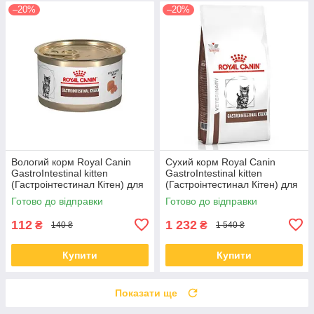
–20%
–20%
Вологий корм Royal Canin
Сухий корм Royal Canin
GastroIntestinal kitten
GastroIntestinal kitten
(Гастроінтестинал Кітен) для
(Гастроінтестинал Кітен) для
кошенят 195 гр
кішок 2 КГ
Готово до відправки
Готово до відправки
112
1 232
₴
₴
140 ₴
1 540 ₴
Купити
Купити
Показати ще