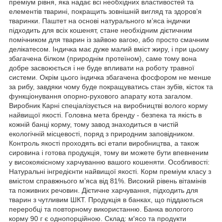
преміум рівня, яка надає всі необхідних властивостей та
елементів тварині, покращить зовнішній вигляд та здоров’я
тваринки. Паштет на основі натурального м’яса індички
підходить для всіх кошенят, стане необхідним дієтичним
помічником для тварин із зайвою вагою, або просто смачним
делікатесом. Індичка має дуже малий вміст жиру, і при цьому
збагачена білком (природнім протеїном), саме тому вона
добре засвоюється і не буде впливати на роботу травної
системи. Окрім цього індичка збагачена фосфором не менше
за рибу, завдяки чому буде покращуватись стан зубів, кісток та
функціонування опорно-рухового апарату кота загалом.
Виробник Карні спеціалізується на виробництві волого корму
найвищої якості. Головна мета бренду - безпека та якість в
кожній банці корму, тому завод знаходиться в чистій
екологічній місцевості, поряд з природним заповідником.
Контроль якості проходять всі етапи виробництва, а також
сировина і готова продукція, тому ви можете бути впевненим
у високоякісному харчуванню вашого кошеняти. Особливості:
Натуральні інгредієнти найвищої якості. Корм преміум класу з
вмістом справжнього м’яса від 81%. Високий рівень вітамінів
та поживних речовин. Дієтичне харчування, підходить для
тварин з чутливим ШКТ. Продукція в банках, що піддаються
переробці та повторному використанню. Банка вологого
корму 90 г є однопорційною. Склад: м′ясо та продукти