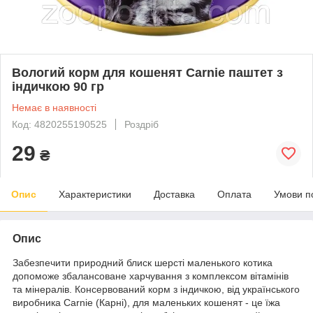
Вологий корм для кошенят Carnie паштет з
індичкою 90 гр
Немає в наявності
Код: 4820255190525
Роздріб
29
₴
Опис
Характеристики
Доставка
Оплата
Умови п
Опис
Забезпечити природний блиск шерсті маленького котика
допоможе збалансоване харчування з комплексом вітамінів
та мінералів. Консервований корм з індичкою, від українського
виробника Carnie (Карні), для маленьких кошенят - це їжа