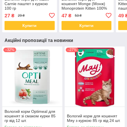
Carnie паштет з куркою
кошенят Monge (Монж)
Kitt
100 гр
Monoprotein Kitten 100%
пашт
форель (паштет) 85 гр від
від 1
27
47
49
₴
₴
29 ₴
53 ₴
28 шт
Купити
Купити
Акційні пропозиції та новинки
–32%
–27%
Вологий корм Optimeal для
кошенят зі смаком курки 85
Вологий корм для кошенят
гр від 12 шт.
Мяу з куркою 85 гр від 24 шт.