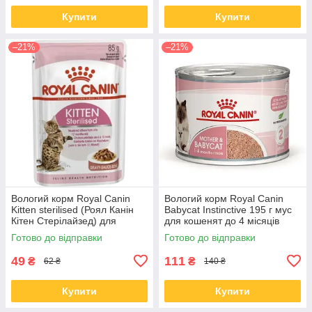
Купити
Купити
–21%
–21%
Вологий корм Royal Canin
Вологий корм Royal Canin
Kitten sterilised (Роял Канін
Babycat Instinctive 195 г мус
Кітен Стерілайзед) для
для кошенят до 4 місяців
кошенят, 85 гр від 12 шт.
Готово до відправки
Готово до відправки
49
111
₴
₴
62 ₴
140 ₴
Купити
Купити