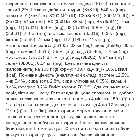
тваринного походження, зокрема з індички 10,0%, вода питна,
злаки 1,2%. Поживні добавки: таурин (3а370): 540 мг (mg),
вітаміни: А (3а672а): 3000 МО (IU), D3 (3а671): 300 МО (IU), Е
(3а700): 54 мг (mg), В3 (3а315): 36 мг (mg), В5 (3а841): 9 мг
(mg), В1(3а821): 5,4 мг (mg), В2 (3а825і): 3,9 мг (mg), В6
(3а831): 2,8 мг (mg), фолієва кислота (3а316): 0,9 мг (mg),
біотин (3а880): 72 мкг (µg), В12 (HPLS): 27 мкг (µg),
мікроелементи: залізо (3b103): 32 мг (mg), цинк (3b605): 30 мг
(mg), кремній (Е551а): 36 мг (mg), мідь (3b405): 2,4 мг (mg),
марганець (3b502): 2,4 мг (mg), йод (3b202): 0,54 мг (mg),
селен (3b801): 0,14 мг (mg). Енергетична цінність
(калорійність) на 100 г (g) корму: 439,7 кДж (kj) / 105,1 ккал
(kcal). Поживна цінність (аналітичний склад): протеїн 12,5%,
жир 5,4% , сира зола 2,8%, сира клітковина 0,05%, кальцій
0,4%, фосфор 0,2%. Вміст вологи: 78,0 %. Для кошенят всіх
порід віком до 1 року. Рекомендації щодо споживання: добова
норма споживання для кошенят віком до 4 місяців 150 г (g) на
1 кг (kg) ваги тварини, для кошенят віком від 4 до 12 місяців
110 г (g) на 1 кг (kg) ваги тварини. Норма годування може
змінюватися в залежності від віку, рівня активності та
середовища перебування тварини. Порція корму повинна
бути кімнатної температури. Свіжа питна вода повинна бути
доступна тварині у будь – який час. Умови зберігання