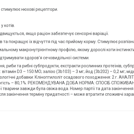
о стимулює нюхові рецептори.
 котів.
вищується, якщо раціон забезпечує сенсорні варіації.
та покращує їх відчуття під час прийому корму. Стимулює розпізна
льному макронутрієнтному профілю, якому дорослі коти інстинкти
римувати здоров'я сечовидільної системи.
, риби та рибні субпродукти, екстракти рослинних протеїнів, суб
вітамін D3 – 150 МО; залізо (3b103) – 3 мг; йод (3b202) – 0,2 мг; мід
Технологічні добавки: Кліноптилоліт осадового походження: 2 г. АН
; вологість – 80,1%. РЕКОМЕНДУВАНА ДОБА НОРМА: СПОСІБ СПОЖИВА
ї тварини завжди була свіжа вода. Номер партії та дата закінчення
сля закінчення терміну придатності – може втратити споживчі хара