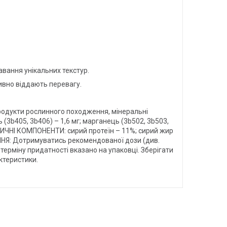
вання унікальних текстур.
вно віддають перевагу.
продукти рослинного походження, мінеральні
ь (3b405, 3b406) – 1,6 мг; марганець (3b502, 3b503,
АЛІТИЧНІ КОМПОНЕНТИ: сирий протеїн – 11%; сирий жир
ННЯ: Дотримуватись рекомендованої дози (див.
 терміну придатності вказано на упаковці. Зберігати
ктеристики.