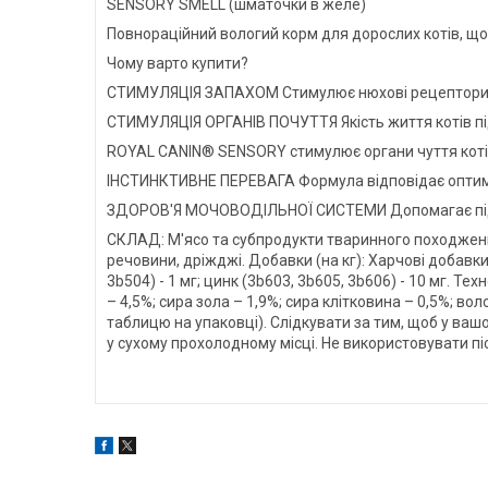
SENSORY SMELL (шматочки в желе)
Повнораційний вологий корм для дорослих котів, щ
Чому варто купити?
СТИМУЛЯЦІЯ ЗАПАХОМ Стимулює нюхові рецептори у
СТИМУЛЯЦІЯ ОРГАНІВ ПОЧУТТЯ Якість життя котів під
ROYAL CANIN® SENSORY стимулює органи чуття котів 
ІНСТИНКТИВНЕ ПЕРЕВАГА Формула відповідає оптима
ЗДОРОВ'Я МОЧОВОДІЛЬНОЇ СИСТЕМИ Допомагає підт
СКЛАД: М'ясо та субпродукти тваринного походження
речовини, дріжджі. Добавки (на кг): Харчові добавки: 
3b504) - 1 мг; цинк (3b603, 3b605, 3b606) - 10 мг. 
– 4,5%; сира зола – 1,9%; сира клітковина – 0,5%
таблицю на упаковці). Слідкувати за тим, щоб у вашо
у сухому прохолодному місці. Не використовувати пі