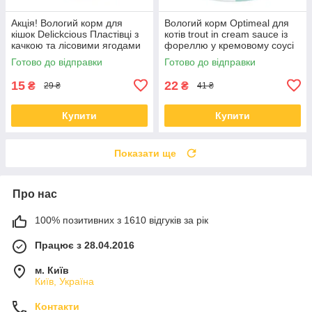
Акція! Вологий корм для
Вологий корм Optimeal для
кішок Delickcious Пластівці з
котів trout in cream sauce із
качкою та лісовими ягодами
фореллю у кремовому соусі
у вершковому соусі 80 гр 12
85 гр * 12 шт
Готово до відправки
Готово до відправки
шт
15
22
₴
₴
29 ₴
41 ₴
Купити
Купити
Показати ще
Про нас
100% позитивних з 1610 відгуків за рік
Працює з 28.04.2016
м. Київ
Київ, Україна
Контакти