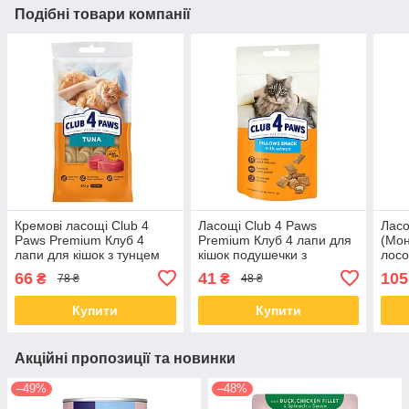
Подібні товари компанії
Кремові ласощі Club 4
Ласощі Club 4 Paws
Ласо
Paws Premium Клуб 4
Premium Клуб 4 лапи для
(Мон
лапи для кішок з тунцем
кішок подушечки з
лосо
60 гр
лососем 60 гр
66
41
105
₴
₴
78 ₴
48 ₴
Купити
Купити
Акційні пропозиції та новинки
–49%
–48%