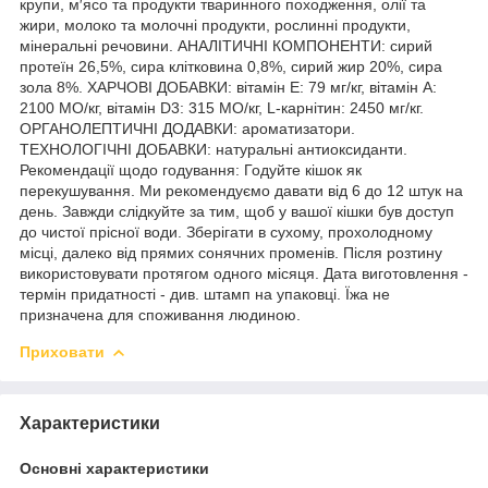
крупи, м′ясо та продукти тваринного походження, олії та
жири, молоко та молочні продукти, рослинні продукти,
мінеральні речовини. АНАЛІТИЧНІ КОМПОНЕНТИ: сирий
протеїн 26,5%, сира клітковина 0,8%, сирий жир 20%, сира
зола 8%. ХАРЧОВІ ДОБАВКИ: вітамін Е: 79 мг/кг, вітамін А:
2100 МО/кг, вітамін D3: 315 МО/кг, L-карнітин: 2450 мг/кг.
ОРГАНОЛЕПТИЧНІ ДОДАВКИ: ароматизатори.
ТЕХНОЛОГІЧНІ ДОБАВКИ: натуральні антиоксиданти.
Рекомендації щодо годування: Годуйте кішок як
перекушування. Ми рекомендуємо давати від 6 до 12 штук на
день. Завжди слідкуйте за тим, щоб у вашої кішки був доступ
до чистої прісної води. Зберігати в сухому, прохолодному
місці, далеко від прямих сонячних променів. Після розтину
використовувати протягом одного місяця. Дата виготовлення -
термін придатності - див. штамп на упаковці. Їжа не
призначена для споживання людиною.
Приховати
Характеристики
Основні характеристики