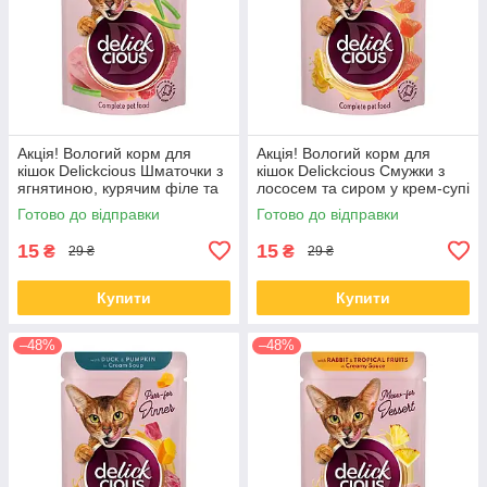
Акція! Вологий корм для
Акція! Вологий корм для
кішок Delickcious Шматочки з
кішок Delickcious Смужки з
ягнятиною, курячим філе та
лососем та сиром у крем-супі
квасолею спаржевою в желе
85 гр 12 шт
Готово до відправки
Готово до відправки
85 гр 12 шт
15
15
₴
₴
29 ₴
29 ₴
Купити
Купити
–48%
–48%