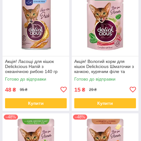
Акція! Ласощі для кішок
Акція! Вологий корм для
Delickcious Напій з
кішок Delickcious Шматочки з
океанічною рибою 140 гр
качкою, курячим філе та
шпинатом у соусі 85 гр 12 шт
Готово до відправки
Готово до відправки
48
15
₴
₴
95 ₴
29 ₴
Купити
Купити
–48%
–48%