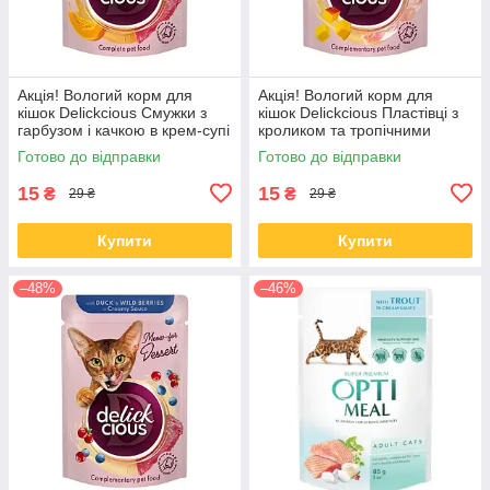
Акція! Вологий корм для
Акція! Вологий корм для
кішок Delickcious Смужки з
кішок Delickcious Пластівці з
гарбузом і качкою в крем-супі
кроликом та тропічними
85 гр 12 шт
фруктами у вершковому соусі
Готово до відправки
Готово до відправки
80 гр 12 шт
15
15
₴
₴
29 ₴
29 ₴
Купити
Купити
–48%
–46%