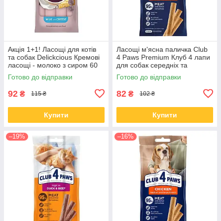
Акція 1+1! Ласощі для котів
Ласощі м'ясна паличка Club
та собак Delickcious Кремові
4 Paws Premium Клуб 4 лапи
ласощі - молоко з сиром 60
для собак середніх та
гр
великих порід з індичкою 60
Готово до відправки
Готово до відправки
гр
92
82
₴
₴
115 ₴
102 ₴
Купити
Купити
–19%
–16%