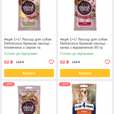
Акція 1+1! Ласощі для собак
Акція 1+1! Ласощі для собак
Delickcious Кремові ласощі -
Delickcious Кремові ласощі -
яловичина з сиром та
качка з журавлиною 60 гр
спаржею 60 гр
Готово до відправки
Готово до відправки
92
92
₴
₴
115 ₴
115 ₴
Купити
Купити
–20%
–20%