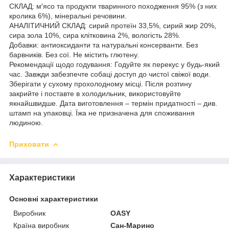
СКЛАД: м′ясо та продукти тваринного походження 95% (з них
кролика 6%), мінеральні речовини.
АНАЛІТИЧНИЙ СКЛАД: сирий протеїн 33,5%, сирий жир 20%,
сира зола 10%, сира клітковина 2%, вологість 28%.
Добавки: антиоксиданти та натуральні консерванти. Без
барвників. Без сої. Не містить глютену.
Рекомендації щодо годування: Годуйте як перекус у будь-який
час. Завжди забезпечте собаці доступ до чистої свіжої води.
Зберігати у сухому прохолодному місці. Після розтину
закрийте і поставте в холодильник, використовуйте
якнайшвидше. Дата виготовлення – термін придатності – див.
штамп на упаковці. Їжа не призначена для споживання
людиною.
Приховати
Характеристики
Основні характеристики
Виробник
OASY
Країна виробник
Сан-Марино