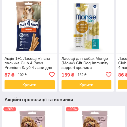
Акція 1+1 Ласощі м'ясна
Ласощі для собак Monge
Ласо
паличка Club 4 Paws
(Монж) Gift Dog Immunity
Club
Premium Клуб 4 лапи для
support кролик з
4 ла
собак середніх та великих
нуклеотидами 45 гр
та в
87
159
86
₴
₴
102 ₴
182 ₴
порід з індичкою 60 гр
60 г
Купити
Купити
Акційні пропозиції та новинки
–20%
–20%