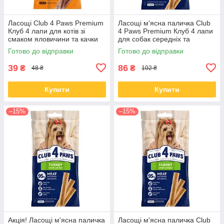
Ласощі Club 4 Paws Premium
Ласощі м'ясна паличка Club
Клуб 4 лапи для котів зі
4 Paws Premium Клуб 4 лапи
смаком яловичини та качки
для собак середніх та
15 гр
великих порід з куркою 60 гр
Готово до відправки
Готово до відправки
39
86
₴
₴
48 ₴
102 ₴
Купити
Купити
–15%
–15%
Акція! Ласощі м'ясна паличка
Ласощі м'ясна паличка Club