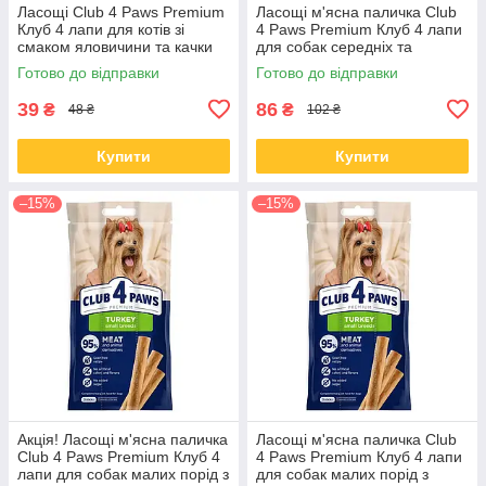
Ласощі Club 4 Paws Premium
Ласощі м'ясна паличка Club
Клуб 4 лапи для котів зі
4 Paws Premium Клуб 4 лапи
смаком яловичини та качки
для собак середніх та
15 гр
великих порід з куркою 60 гр
Готово до відправки
Готово до відправки
39
86
₴
₴
48 ₴
102 ₴
Купити
Купити
–15%
–15%
Акція! Ласощі м'ясна паличка
Ласощі м'ясна паличка Club
Club 4 Paws Premium Клуб 4
4 Paws Premium Клуб 4 лапи
лапи для собак малих порід з
для собак малих порід з