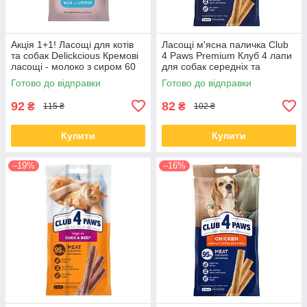
Акція 1+1! Ласощі для котів
Ласощі м'ясна паличка Club
та собак Delickcious Кремові
4 Paws Premium Клуб 4 лапи
ласощі - молоко з сиром 60
для собак середніх та
гр
великих порід з індичкою 60
Готово до відправки
Готово до відправки
гр
92
82
₴
₴
115 ₴
102 ₴
Купити
Купити
–19%
–16%