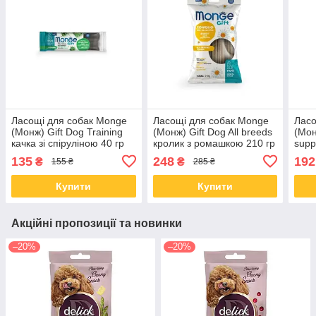
Ласощі для собак Monge
Ласощі для собак Monge
Ласо
(Монж) Gift Dog Training
(Монж) Gift Dog All breeds
(Мон
качка зі спіруліною 40 гр
кролик з ромашкою 210 гр
supp
анан
135
248
192
₴
₴
155 ₴
285 ₴
Купити
Купити
Акційні пропозиції та новинки
–20%
–20%