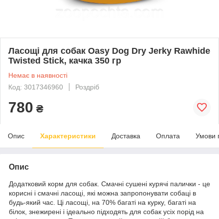
Ласощі для собак Oasy Dog Dry Jerky Rawhide
Twisted Stick, качка 350 гр
Немає в наявності
Код: 3017346960
Роздріб
780
₴
Опис
Характеристики
Доставка
Оплата
Умови 
Опис
Додатковий корм для собак. Смачні сушені курячі палички - це
корисні і смачні ласощі, які можна запропонувати собаці в
будь-який час. Ці ласощі, на 70% багаті на курку, багаті на
білок, знежирені і ідеально підходять для собак усіх порід на