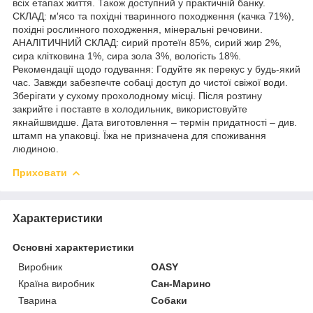
всіх етапах життя. Також доступний у практичній банку.
СКЛАД: м′ясо та похідні тваринного походження (качка 71%),
похідні рослинного походження, мінеральні речовини.
АНАЛІТИЧНИЙ СКЛАД: сирий протеїн 85%, сирий жир 2%,
сира клітковина 1%, сира зола 3%, вологість 18%.
Рекомендації щодо годування: Годуйте як перекус у будь-який
час. Завжди забезпечте собаці доступ до чистої свіжої води.
Зберігати у сухому прохолодному місці. Після розтину
закрийте і поставте в холодильник, використовуйте
якнайшвидше. Дата виготовлення – термін придатності – див.
штамп на упаковці. Їжа не призначена для споживання
людиною.
Приховати
Характеристики
Основні характеристики
Виробник
OASY
Країна виробник
Сан-Марино
Тварина
Собаки