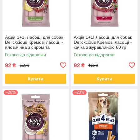
Акція 1+1! Ласощі для собак
Акція 1+1! Ласощі для собак
Delickcious Кремові ласощі -
Delickcious Кремові ласощі -
яловичина з сиром та
качка з журавлиною 60 гр
спаржею 60 гр
Готово до відправки
Готово до відправки
92
92
₴
₴
115 ₴
115 ₴
Купити
Купити
–20%
–20%