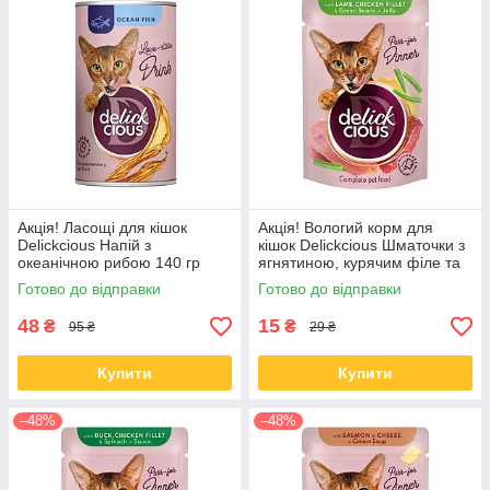
Акція! Ласощі для кішок
Акція! Вологий корм для
Delickcious Напій з
кішок Delickcious Шматочки з
океанічною рибою 140 гр
ягнятиною, курячим філе та
квасолею спаржевою в желе
Готово до відправки
Готово до відправки
85 гр 12 шт
48
15
₴
₴
95 ₴
29 ₴
Купити
Купити
–48%
–48%