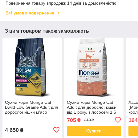
Повернення товару впродовж 14 днів за домовленістю
Всі умови повернення
З цим товаром також замовляють
Сухий корм Monge Cat
Сухий корм Monge Cat
Ласо
Bwild Low Graine Adult для
Adult для дорослої кішки
(Мон
дорослої кішки м'ясо
від 1 року, з лососем 1.5
крол
зайця 10 КГ
КГ
705
164
₴
810 ₴
4 650
₴
Купити