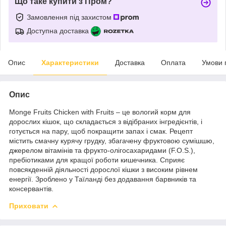
Що таке купити з Пром?
Замовлення під захистом
Доступна доставка
Опис
Характеристики
Доставка
Оплата
Умови 
Опис
Monge Fruits Chicken with Fruits – це вологий корм для
дорослих кішок, що складається з відібраних інгредієнтів, і
готується на пару, щоб покращити запах і смак. Рецепт
містить смачну курячу грудку, збагачену фруктовою сумішшю,
джерелом вітамінів та фрукто-олігосахаридами (F.O.S.),
пребіотиками для кращої роботи кишечника. Сприяє
повсякденній діяльності дорослої кішки з високим рівнем
енергії. Зроблено у Таїланді без додавання барвників та
консервантів.
Приховати