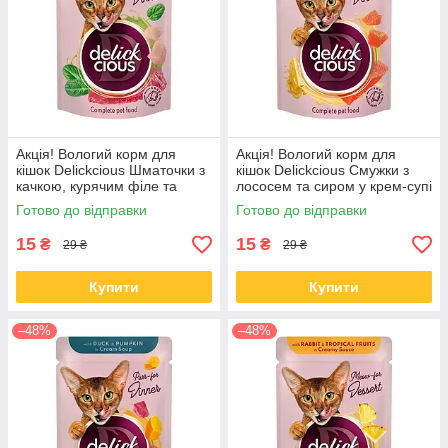
Акція! Вологий корм для
Акція! Вологий корм для
кішок Delickcious Шматочки з
кішок Delickcious Смужки з
качкою, курячим філе та
лососем та сиром у крем-супі
шпинатом у соусі 85 гр 12 шт
85 гр 12 шт
Готово до відправки
Готово до відправки
15
15
₴
₴
29 ₴
29 ₴
Купити
Купити
–48%
–48%