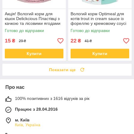
Акція! Вологий корм для
Вологий корм Optimeal для
кішок Delickcious Пластівці з
котів trout in cream sauce із
качкою та лісовими ягодами
фореллю у кремовому соусі
у вершковому соусі 80 гр 12
85 гр * 12 шт
Готово до відправки
Готово до відправки
шт
15
22
₴
₴
29 ₴
41 ₴
Купити
Купити
Показати ще
Про нас
100% позитивних з 1616 відгуків за рік
Працює з 28.04.2016
м. Київ
Київ, Україна