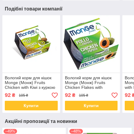
Подібні товари компанії
Вологий корм для кішок
Вологий корм для кішок
Воло
Monge (Монж) Fruits
Monge (Монж) Fruits
Mong
Chicken with Kiwi з куркою
Chicken Flakes with
with
та ківі 80 гр
Papaya з куркою та
анан
92
92
92
₴
₴
105 ₴
105 ₴
папаєю 80 гр
Купити
Купити
Акційні пропозиції та новинки
–49%
–48%