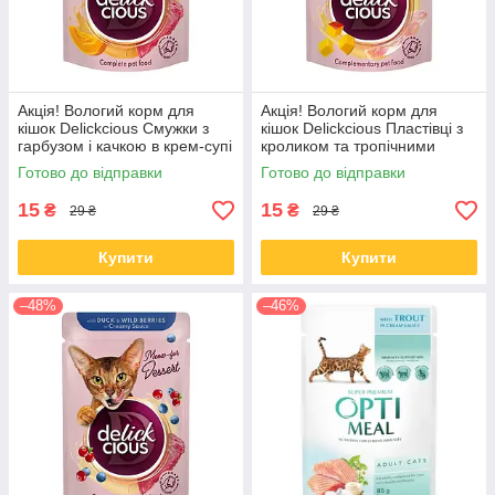
Акція! Вологий корм для
Акція! Вологий корм для
кішок Delickcious Смужки з
кішок Delickcious Пластівці з
гарбузом і качкою в крем-супі
кроликом та тропічними
85 гр 12 шт
фруктами у вершковому соусі
Готово до відправки
Готово до відправки
80 гр 12 шт
15
15
₴
₴
29 ₴
29 ₴
Купити
Купити
–48%
–46%