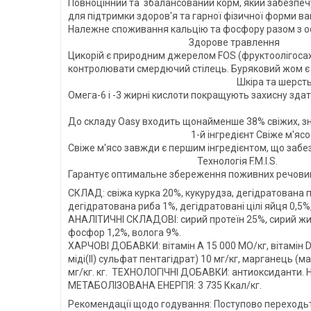
Повноцінний та збалансований корм, який забезпечує
для підтримки здоров'я та
Належне споживання кальцію та фосфо
Здорове травлення
Цикорій є природним джерелом FOS (фруктоолігосах
контролювати смердючий стілець. Бур
Шкіра та шерст
Омега-6 і -3 жирні кислоти покращують захисну здат
38% тваринни
До складу Oasy входить щонайменш
1-й інгредієнт Свіже м'ясо
Свіже м'ясо завжди є першим інгредіє
Технологія F.M.I.S.
Гарантує оптимальне збереження поживних речовин 
СКЛАД: свіжа курка 20%, кукурудза, дегідратована пт
дегідратована риба 1%, дегідратовані цілі яйця 0,5%
АНАЛІТИЧНІ СКЛАДОВІ: сирий протеїн 25%, сирий жир 
фосфор 1,2%, волога 9%.
ХАРЧОВІ ДОБАВКИ: вітамін А 15 000 МО/кг, вітамін D3 2
міді(II) сульфат пентагідрат) 10 мг/кг, марганець (ма
мг/кг. кг. ТЕХНОЛОГІЧНІ ДОБАВКИ: антиоксидант
МЕТАБОЛІЗОВАНА ЕНЕРГІЯ: 3 735 Ккал/кг.
Рекомендації щодо годування: Поступово переходьт