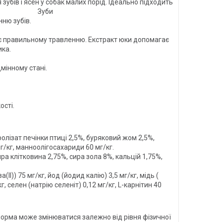
бів і ясен у собак малих порід. Ідеально підходить
ки. Зуби
ють здоров'ю ясен та очищенню зубів.
яє правильному травленню. Екстракт юки допомагає
сприяє регулярній роботі кишечника.
мінному стані.
х продуктів тваринного походження
т поживних речовин та смакові якості.
олізат печінки птиці 2,5%, буряковий жом 2,5%,
мг/кг, манноолігосахариди 60 мг/кг.
а клітковина 2,75%, сира зола 8%, кальцій 1,75%,
I)) 75 мг/кг, йод (йодид калію) 3,5 мг/кг, мідь (
, селен (натрію селеніт) 0,12 мг/кг, L-карнітин 40
норма може змінюватися залежно від рівня фізичної