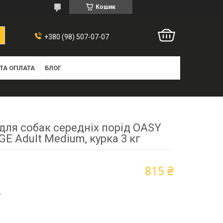
Кошик
+380 (98) 507-07-07
ТА ОПЛАТА
БЛОГ
для собак середніх порід OASY
GE Adult Medium, курка 3 кг
815 ₴
7