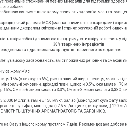
 правильне споживання певних мінералів для підтримки здоров'я зу
 гарної фізичної форми вашого соба
ру разом з особливою консистенцією корму сприя
аридів), який разом із MOS (маннановими олігосахаридами) спри
яковий жом є відмінним джерелом клітковини і 
ь
ність шкіри собак і допомагають підтримувати шкіру та шерсть у від
х інгредієнтів
е 38% свіжих, зневоднених та гідролізовани
нтом, що забезпечує високу засвоюваність, вміс
у свіжому м'ясі
иця 15% (з них курка 6%), рис, пташиний жир, пшениця, ячмінь, гідр
, мінеральні речовини, дріжджі пивні, цикорій 0,5%, юка мояве 170 
15%, Омега-6 жирні кислоти 3,3%, Омега-3 жирні кислоти 0,38%, сир
 000 МО/кг, вітамін Е 150 мг/кг, залізо (моногідрат сульфату заліза(I
рганець сульфат, моногідрат) 7,5 мг/кг, цинк (цинку оксид) 120 мг/кг
и. НЕ МІСТИТЬ ШТУЧНИХ АРОМАТИЗАТОРІВ ТА БАРВНИКІВ.
е на Oasy з іншого корму протягом 7 днів. Рекомендована добова 