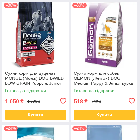
–30%
–30%
Сухий корм для цуценят
Сухий корм для собак
MONGE (Монж) DOG BWILD
GEMON (Жемон) DOG
LOW GRAIN Puppy & Junior
Medium Puppy & Junior курка
оленина 2.5 кг (термін до
з рисом 3 кг (термін до 29.07)
Готово до відправки
Готово до відправки
26.09)
1 050
518
₴
₴
1 500 ₴
740 ₴
Купити
Купити
–24%
–24%