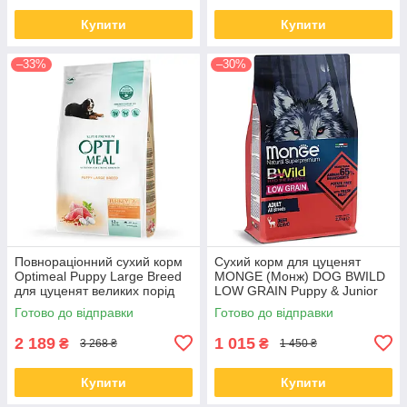
Купити
Купити
–33%
–30%
Повнораціонний сухий корм
Сухий корм для цуценят
Optimeal Puppy Large Breed
MONGE (Монж) DOG BWILD
для цуценят великих порід
LOW GRAIN Puppy & Junior
індичка 12 КГ
оленя 2.5 кг (термін до 06.09)
Готово до відправки
Готово до відправки
2 189
1 015
₴
₴
3 268 ₴
1 450 ₴
Купити
Купити