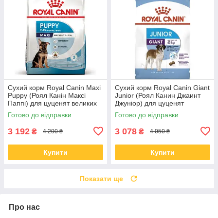
Сухий корм Royal Canin Maxi
Сухий корм Royal Canin Giant
Puppy (Роял Канін Максі
Junior (Роял Канин Джаинт
Паппі) для цуценят великих
Джуніор) для цуценят
порід з 2-15 місяців, 15 КГ
гігантських порід, 15 КГ
Готово до відправки
Готово до відправки
3 192
3 078
₴
₴
4 200 ₴
4 050 ₴
Купити
Купити
Показати ще
Про нас