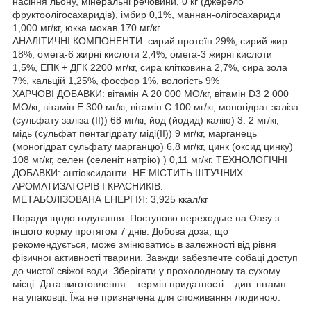
насіння льону, мінеральні речовини, 0 кг (джерело
фруктоолігосахаридів), імбир 0,1%, маннан-олігосахариди
1,000 мг/кг, юкка мохав 170 мг/кг.
АНАЛІТИЧНІ КОМПОНЕНТИ: сирий протеїн 29%, сирий жир
18%, омега-6 жирні кислоти 2,4%, омега-3 жирні кислоти
1,5%, ЕПК + ДГК 2200 мг/кг, сира клітковина 2,7%, сира зола
7%, кальцій 1,25%, фосфор 1%, вологість 9%
ХАРЧОВІ ДОБАВКИ: вітамін А 20 000 МО/кг, вітамін D3 2 000
МО/кг, вітамін Е 300 мг/кг, вітамін С 100 мг/кг, моногідрат заліза
(сульфату заліза (II)) 68 мг/кг, йод (йодид) калію) 3. 2 мг/кг,
мідь (сульфат пентагідрату міді(II)) 9 мг/кг, марганець
(моногідрат сульфату марганцю) 6,8 мг/кг, цинк (оксид цинку)
108 мг/кг, селен (селеніт натрію) ) 0,11 мг/кг. ТЕХНОЛОГІЧНІ
ДОБАВКИ: антіоксиданти. НЕ МІСТИТЬ ШТУЧНИХ
АРОМАТИЗАТОРІВ І КРАСНИКІВ.
МЕТАБОЛІЗОВАНА ЕНЕРГІЯ: 3,925 ккал/кг
Поради щодо годування: Поступово переходьте на Oasy з
іншого корму протягом 7 днів. Добова доза, що
рекомендується, може змінюватись в залежності від рівня
фізичної активності тварини. Завжди забезпечте собаці доступ
до чистої свіжої води. Зберігати у прохолодному та сухому
місці. Дата виготовлення – термін придатності – див. штамп
на упаковці. Їжа не призначена для споживання людиною.