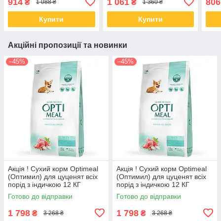
914
1 061
806
₴
₴
1 088 ₴
1 360 ₴
подарунок!
КГ
соба
порі
Купити
Купити
Акційні пропозиції та новинки
–45%
–45%
Акція ! Сухий корм Optimeal
Акція ! Сухий корм Optimeal
(Оптимил) для цуценят всіх
(Оптимил) для цуценят всіх
порід з індичкою 12 КГ
порід з індичкою 12 КГ
Готово до відправки
Готово до відправки
1 798
1 798
₴
₴
3 268 ₴
3 268 ₴