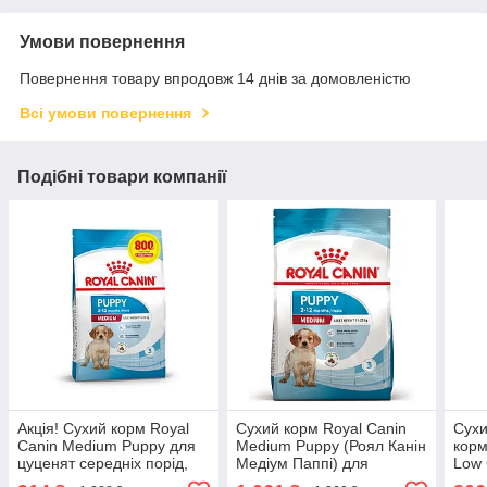
Умови повернення
Повернення товару впродовж 14 днів за домовленістю
Всі умови повернення
Подібні товари компанії
Акція! Сухий корм Royal
Сухий корм Royal Canin
Сухи
Canin Medium Puppy для
Medium Puppy (Роял Канін
корм
цуценят середніх порід,
Медіум Паппі) для
Low 
3.2 кг + 800 кг у
цуценят середніх порід 4
MED