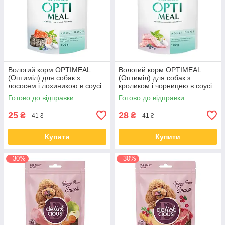
Вологий корм OPTIMEAL
Вологий корм OPTIMEAL
(Оптиміл) для собак з
(Оптиміл) для собак з
лососем і лохиникою в соусі
кроликом і чорницею в соусі
100 ГР від 12 шт.
100 ГР від 12 шт.
Готово до відправки
Готово до відправки
25
28
₴
₴
41 ₴
41 ₴
Купити
Купити
–30%
–30%