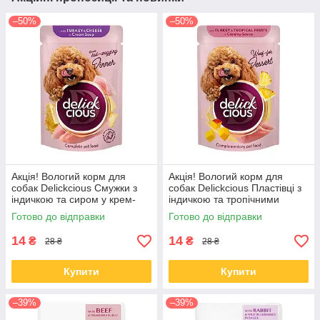
–50%
–50%
Акція! Вологий корм для
Акція! Вологий корм для
собак Delickcious Смужки з
собак Delickcious Пластівці з
індичкою та сиром у крем-
індичкою та тропічними
супі 85 гр 12 шт
фруктами у вершковому соусі
Готово до відправки
Готово до відправки
80 гр 12 шт
14
14
₴
₴
28 ₴
28 ₴
Купити
Купити
–39%
–39%