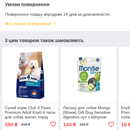
Умови повернення
Повернення товару впродовж 14 днів за домовленістю
Всі умови повернення
З цим товаром також замовляють
Сухий корм Club 4 Paws
Ласощі для собак Monge
Клуб
Premium Adult Клуб 4 лапи
(Монж) Gift Dog Sensitive
Prem
для собак малих порід
digestion нут з яблуком
соба
ягня та рис 2 КГ
(веган) 150 гр
ялов
350
144
16
₴
₴
416 ₴
165 ₴
соус