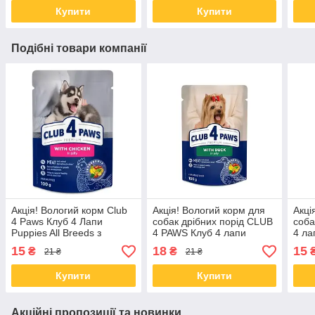
Купити
Купити
Подібні товари компанії
Акція! Вологий корм Club
Акція! Вологий корм для
Акці
4 Paws Клуб 4 Лапи
собак дрібних порід CLUB
соба
Puppies All Breeds з
4 PAWS Клуб 4 лапи
4 ла
куркою в желе для
Premium качка в желе 100
ялов
15
18
15
₴
₴
21 ₴
21 ₴
цуценят, 100 гр від 24 шт
гр 24 шт
від 
Купити
Купити
Акційні пропозиції та новинки