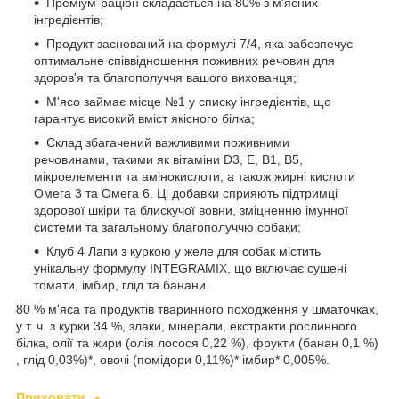
Преміум-раціон складається на 80% з м'ясних
інгредієнтів;
Продукт заснований на формулі 7/4, яка забезпечує
оптимальне співвідношення поживних речовин для
здоров'я та благополуччя вашого вихованця;
М'ясо займає місце №1 у списку інгредієнтів, що
гарантує високий вміст якісного білка;
Склад збагачений важливими поживними
речовинами, такими як вітаміни D3, E, B1, B5,
мікроелементи та амінокислоти, а також жирні кислоти
Омега 3 та Омега 6. Ці добавки сприяють підтримці
здорової шкіри та блискучої вовни, зміцненню імунної
системи та загальному благополуччю собаки;
Клуб 4 Лапи з куркою у желе для собак містить
унікальну формулу INTEGRAMIX, що включає сушені
томати, імбир, глід та банани.
80 % м'яса та продуктів тваринного походження у шматочках,
у т. ч. з курки 34 %, злаки, мінерали, екстракти рослинного
білка, олії та жири (олія лосося 0,22 %), фрукти (банан 0,1 %)
, глід 0,03%)*, овочі (помідори 0,11%)* імбир* 0,005%.
Приховати