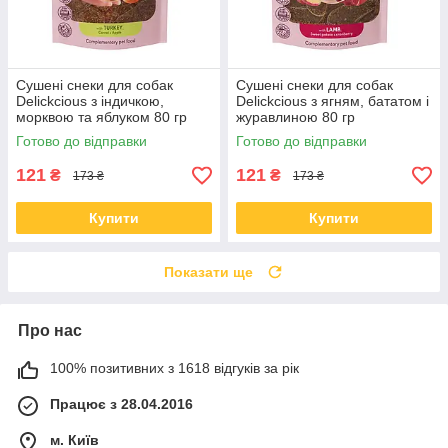
Сушені снеки для собак
Сушені снеки для собак
Delickcious з індичкою,
Delickcious з ягням, бататом і
морквою та яблуком 80 гр
журавлиною 80 гр
Готово до відправки
Готово до відправки
121
121
₴
₴
173 ₴
173 ₴
Купити
Купити
Показати ще
Про нас
100% позитивних з 1618 відгуків за рік
Працює з 28.04.2016
м. Київ