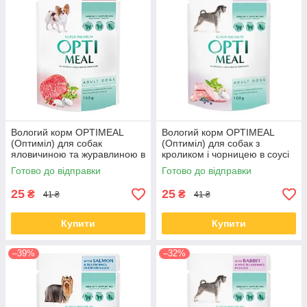
Вологий корм OPTIMEAL
Вологий корм OPTIMEAL
(Оптиміл) для собак
(Оптиміл) для собак з
яловичиною та журавлиною в
кроликом і чорницею в соусі
желе 100 ГР від 12 шт.
100 ГР від 12 шт.
Готово до відправки
Готово до відправки
25
25
₴
₴
41 ₴
41 ₴
Купити
Купити
–39%
–32%