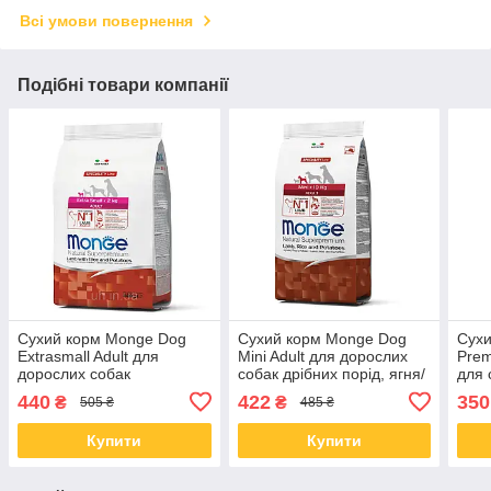
Всі умови повернення
Подібні товари компанії
Сухий корм Monge Dog
Сухий корм Monge Dog
Сухи
Extrasmall Adult для
Mini Adult для дорослих
Prem
дорослих собак
собак дрібних порід, ягня/
для 
мініатюрних порід, ягня/
рис/картопля, 0.8 КГ
ягня
440
422
350
₴
₴
505 ₴
485 ₴
картопля, 0.8 КГ
Купити
Купити