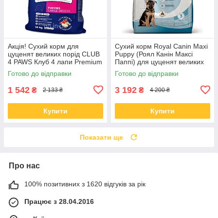
Акція! Сухий корм для
Сухий корм Royal Canin Maxi
цуценят великих порід CLUB
Puppy (Роял Канін Максі
4 PAWS Клуб 4 лапи Premium
Паппі) для цуценят великих
for puppies of large breeds
порід з 2-15 місяців, 15 КГ
Готово до відправки
Готово до відправки
Chicken з куркою 14 кг
1 542
3 192
₴
₴
2 133 ₴
4 200 ₴
Купити
Купити
Показати ще
Про нас
100% позитивних з 1620 відгуків за рік
Працює з 28.04.2016