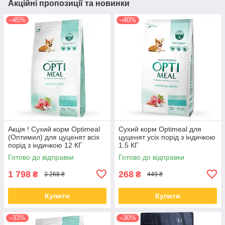
Акційні пропозиції та новинки
–45%
–40%
Акція ! Сухий корм Optimeal
Сухий корм Optimeal для
(Оптимил) для цуценят всіх
цуценят усіх порід з індичкою
порід з індичкою 12 КГ
1.5 КГ
Готово до відправки
Готово до відправки
1 798
268
₴
₴
3 268 ₴
449 ₴
Купити
Купити
–33%
–30%