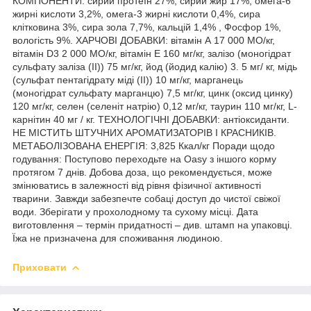
КОМПОНЕНТИ: сирий протеїн 27%, сирий жир 17%, омега-6
жирні кислоти 3,2%, омега-3 жирні кислоти 0,4%, сира
клітковина 3%, сира зола 7,7%, кальцій 1,4% , Фосфор 1%,
вологість 9%. ХАРЧОВІ ДОБАВКИ: вітамін А 17 000 МО/кг,
вітамін D3 2 000 МО/кг, вітамін Е 160 мг/кг, залізо (моногідрат
сульфату заліза (II)) 75 мг/кг, йод (йодид калію) 3. 5 мг/ кг, мідь
(сульфат пентагідрату міді (II)) 10 мг/кг, марганець
(моногідрат сульфату марганцю) 7,5 мг/кг, цинк (оксид цинку)
120 мг/кг, селен (селеніт натрію) 0,12 мг/кг, таурин 110 мг/кг, L-
карнітин 40 мг / кг. ТЕХНОЛОГІЧНІ ДОБАВКИ: антіоксиданти.
НЕ МІСТИТЬ ШТУЧНИХ АРОМАТИЗАТОРІВ І КРАСНИКІВ.
МЕТАБОЛІЗОВАНА ЕНЕРГІЯ: 3,825 Ккал/кг Поради щодо
годування: Поступово переходьте на Oasy з іншого корму
протягом 7 днів. Добова доза, що рекомендується, може
змінюватись в залежності від рівня фізичної активності
тварини. Завжди забезпечте собаці доступ до чистої свіжої
води. Зберігати у прохолодному та сухому місці. Дата
виготовлення – термін придатності – див. штамп на упаковці.
Їжа не призначена для споживання людиною.
Приховати