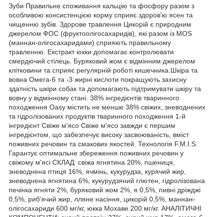
Зуби Правильне споживання кальцію та фосфору разом з
особливою консистенцією корму сприяє здоров'ю ясен та
чищенню зубів. Здорове травлення Цикорій є природним
джерелом ФОС (фруктоолігосахаридів), які разом із MOS
(маннан-олігосахаридами) сприяють правильному
травленню. Екстракт юкки допомагає контролювати
смердючий стілець. Буряковий жом є відмінним джерелом
клітковини та сприяє регулярній роботі кишечника.Шкіра та
вовна Омега-6 та -3 жирні кислоти покращують захисну
здатність шкіри собак та допомагають підтримувати шкіру та
вовну у відмінному стані. 38% інгредієнтів тваринного
походження Oasy містить не менше 38% свіжих, зневоднених
та гідролізованих продуктів тваринного походження 1-й
інгредієнт Свіже м'ясо Свіже м'ясо завжди є першим
інгредієнтом, що забезпечує високу засвоюваність, вміст
поживних речовин та смакових якостей. Технологія F.M.I.S.
Гарантує оптимальне збереження поживних речовин у
свіжому м'ясі СКЛАД: свіжа ягнятина 20%, пшениця,
зневоднена птиця 16%, ячмінь, кукурудза, курячий жир,
зневоднена ягнятина 6%, кукурудзяний глютен, гідролізована
печінка ягняти 2%, буряковий жом 2%, я 0,5%, пивні дріжджі
0,5%, риб'ячий жир, лляне насіння, цикорій 0,5%, маннан-
олігосахариди 600 мг/кг, юкка Мохаве 200 мг/кг. АНАЛІТИЧНІ