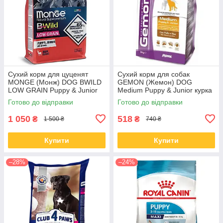
Сухий корм для цуценят
Сухий корм для собак
MONGE (Монж) DOG BWILD
GEMON (Жемон) DOG
LOW GRAIN Puppy & Junior
Medium Puppy & Junior курка
оленина 2.5 кг (термін до
з рисом 3 кг (термін до 29.07)
Готово до відправки
Готово до відправки
26.09)
1 050
518
₴
₴
1 500 ₴
740 ₴
Купити
Купити
–28%
–24%