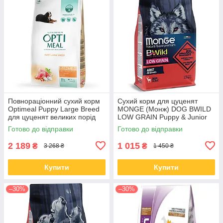
Повнораціонний сухий корм
Сухий корм для цуценят
Optimeal Puppy Large Breed
MONGE (Монж) DOG BWILD
для цуценят великих порід
LOW GRAIN Puppy & Junior
індичка 12 КГ
оленя 2.5 кг (термін до 06.09)
Готово до відправки
Готово до відправки
2 189
1 015
₴
₴
3 268 ₴
1 450 ₴
Купити
Купити
–30%
–30%