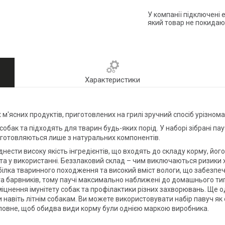
У компанії підключені 
який товар не покидаю
Характеристики
рних м'ясних продуктів, приготовлених на грилі зручний спосіб урізн
бак та підходять для тварин будь-яких порід. У наборі зібрані паучі
иготовляються лише з натуральних компонентів.
іднести високу якість інгредієнтів, що входять до складу корму, йог
тота у використанні. Беззлаковий склад – чим виключаються ризики
 білка тваринного походження та високий вміст вологи, що забезпе
 та барвників, тому паучі максимально наближені до домашнього ти
іцнення імунітету собак та профілактики різних захворювань. Ще о
и навіть літнім собакам. Ви можете використовувати набір павуч як 
оловне, щоб обидва види корму були однією маркою виробника.