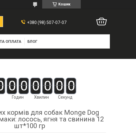
Кошик
+380 (98) 507-07-07
ТА ОПЛАТА
БЛОГ
0
0
0
0
0
0
0
Годин
Хвилин
Секунд
их кормів для собак Monge Dog
смаки: лосось, ягня та свинина 12
шт*100 гр