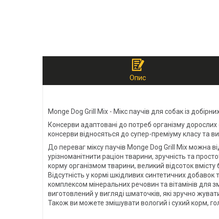
Опис
Monge Dog Grill Mix - Мікс паучів для собак із добі
Консерви адаптовані до потреб організму дорослих со
консерви відносяться до супер-преміуму класу та в
До переваг міксу паучів Monge Dog Grill Mix можна в
урізноманітнити раціон тварини, зручність та прос
корму організмом тварини, великий відсоток вмісту
Відсутність у кормі шкідливих синтетичних добавок
комплексом мінеральних речовин та вітамінів для зм
виготовлений у вигляді шматочків, які зручно жуват
Також ви можете змішувати вологий і сухий корм, г