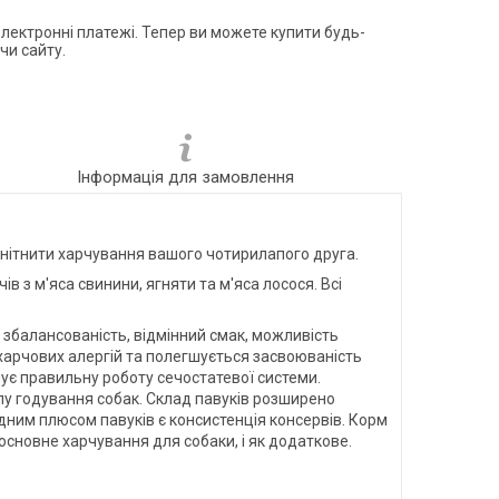
електронні платежі. Тепер ви можете купити будь-
чи сайту.
Інформація для замовлення
оманітнити харчування вашого чотирилапого друга.
в з м'яса свинини, ягняти та м'яса лосося. Всі
о збалансованість, відмінний смак, можливість
 харчових алергій та полегшується засвоюваність
чує правильну роботу сечостатевої системи.
пу годування собак. Склад павуків розширено
дним плюсом павуків є консистенція консервів. Корм
основне харчування для собаки, і як додаткове.